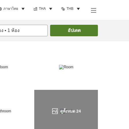
ภาษาไทย
THA
THB
ค้นหาห้องพัก
อง
•
1
ห้อง
อัปเดต
ดูทั้งหมด
24