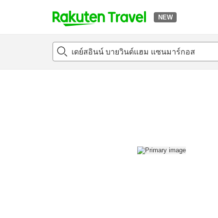
NEW
t
แนะนำที่พัก
ห้องพักและแพลนพัก
รีวิว
สิ่่งอำนวยความสะด
o
p
P
a
g
e
_
s
e
a
r
c
h