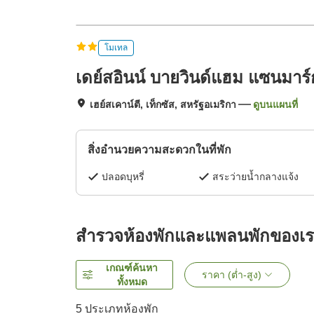
โมเทล
เดย์สอินน์ บายวินด์แฮม แซนมาร
เฮย์สเคาน์ตี, เท็กซัส, สหรัฐอเมริกา
ดูบนแผนที่
สิ่งอำนวยความสะดวกในที่พัก
ปลอดบุหรี่
สระว่ายน้ำกลางแจ้ง
สำรวจห้องพักและแพลนพักของเ
เกณฑ์ค้นหา
ราคา (ต่ำ-สูง)
ทั้งหมด
5
ประเภทห้องพัก