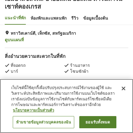
เซาท์คองเกรส
แนะนำที่พัก
ห้องพักและแพลนพัก
รีวิว
ข้อมูลเบื้องต้น
ทราวิสเคาน์ตี, เท็กซัส, สหรัฐอเมริกา
ดูบนแผนที่
สิ่งอำนวยความสะดวกในที่พัก
ที่จอดรถ
ร้านอาหาร
บาร์
โซนซักผ้า
หน้าแรก
สหรัฐอเมริกา
เท็กซัส
ทราวิสเคาน์ตี
เว็บไซต์นี้ใช้คุกกี้เพื่อปรับปรุงประสบการณ์ใช้งานของผู้ใช้ และ
เอ็มบาสซีสวีทส์ บายฮิลตัน ออสติน ดาวน์ทาวน์ เซาท์คองเกรส
วิเคราะห์ประสิทธิภาพและปริมาณการใช้งานบนเว็บไซต์ของเรา
เรายังแบ่งปันข้อมูลการใช้งานไซต์กับพาร์ทเนอร์โซเชียลมีเดีย
การโฆษณาและพาร์ทเนอร์การวิเคราะห์ของเราอีกด้วย
นโยบายความเป็นส่วนตัว
ห้ามขายข้อมูลส่วนบุคคลของฉัน
ยอมรับทั้งหมด
ค้นหาห้องพัก