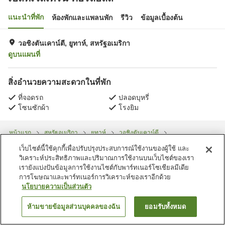
แนะนำที่พัก
ห้องพักและแพลนพัก
รีวิว
ข้อมูลเบื้องต้น
วอชิงตันเคาน์ตี, ยูทาห์, สหรัฐอเมริกา
ดูบนแผนที่
สิ่งอำนวยความสะดวกในที่พัก
ที่จอดรถ
ปลอดบุหรี่
โซนซักผ้า
โรงยิม
หน้าแรก
สหรัฐอเมริกา
ยูทาห์
วอชิงตันเคาน์ตี
เบสท์เวสเทิร์น คอรัลฮิลส์
เว็บไซต์นี้ใช้คุกกี้เพื่อปรับปรุงประสบการณ์ใช้งานของผู้ใช้ และ
วิเคราะห์ประสิทธิภาพและปริมาณการใช้งานบนเว็บไซต์ของเรา
เรายังแบ่งปันข้อมูลการใช้งานไซต์กับพาร์ทเนอร์โซเชียลมีเดีย
การโฆษณาและพาร์ทเนอร์การวิเคราะห์ของเราอีกด้วย
นโยบายความเป็นส่วนตัว
ห้ามขายข้อมูลส่วนบุคคลของฉัน
ยอมรับทั้งหมด
ค้นหาห้องพัก