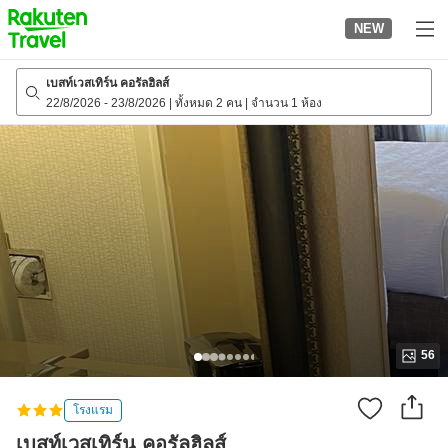
to
NEW
top
page
เบสท์เวสเทิร์น คอรัลฮิลส์
22/8/2026
-
23/8/2026
|
ทั้งหมด 2 คน
|
จำนวน 1 ห้อง
56
โรงแรม
เบสท์เวสเทิร์น คอรัลฮิลส์