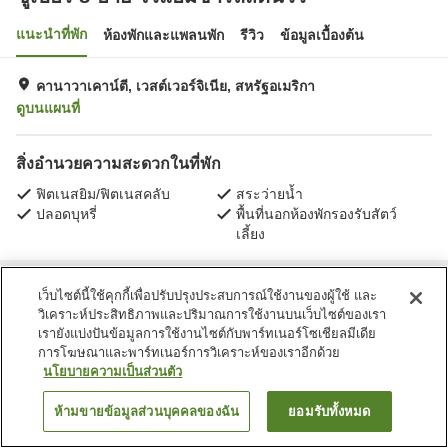
แนะนำที่พัก
ห้องพักและแพลนพัก
รีวิว
ข้อมูลเบื้องต้น
คานาวาเคาน์ตี, เวสต์เวอร์จิเนีย, สหรัฐอเมริกา
ดูบนแผนที่
สิ่งอำนวยความสะดวกในที่พัก
ฟิตเนสยิม/ฟิตเนสคลับ
สระว่ายน้ำ
ปลอดบุหรี่
พื้นที่นอกห้องพักรองรับสัตว์
เลี้ยง
หน้าแรก
สหรัฐอเมริกา
เวสต์เวอร์จิเนีย
คานาวาเคาน์ตี
เว็บไซต์นี้ใช้คุกกี้เพื่อปรับปรุงประสบการณ์ใช้งานของผู้ใช้ และ
ซูเปอร์ 8 บาย ไวแฮมชาร์ลสตันวีวี
วิเคราะห์ประสิทธิภาพและปริมาณการใช้งานบนเว็บไซต์ของเรา
เรายังแบ่งปันข้อมูลการใช้งานไซต์กับพาร์ทเนอร์โซเชียลมีเดีย
การโฆษณาและพาร์ทเนอร์การวิเคราะห์ของเราอีกด้วย
นโยบายความเป็นส่วนตัว
ห้ามขายข้อมูลส่วนบุคคลของฉัน
ยอมรับทั้งหมด
ค้นหาห้องพัก