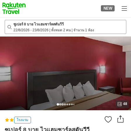
to
NEW
top
page
ซูเปอร์ 8 บาย ไวแฮมชาร์ลสตันวีวี
22/8/2026
-
23/8/2026
|
ทั้งหมด 2 คน
|
จำนวน 1 ห้อง
48
โรงแรม
ซูเปอร์ 8 บาย ไวแฮมชาร์ลสตันวีวี