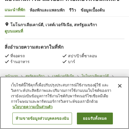
แนะนำที่พัก
ห้องพักและแพลนพัก
รีวิว
ข้อมูลเบื้องต้น
โมโนกาเลียเคาน์ตี, เวสต์เวอร์จิเนีย, สหรัฐอเมริกา
ดูบนแผนที่
สิ่งอำนวยความสะดวกในที่พัก
ที่จอดรถ
สปา/บิวตี้ซาลอน
ร้านอาหาร
บาร์
หน้าแรก
สหรัฐอเมริกา
เวสต์เวอร์จิเนีย
โมโนกาเลียเคาน์ตี
มอร์แกนทาวน์ แมริออท ที่วอเตอร์ฟรอนท์เพลซ
เว็บไซต์นี้ใช้คุกกี้เพื่อปรับปรุงประสบการณ์ใช้งานของผู้ใช้ และ
วิเคราะห์ประสิทธิภาพและปริมาณการใช้งานบนเว็บไซต์ของเรา
เรายังแบ่งปันข้อมูลการใช้งานไซต์กับพาร์ทเนอร์โซเชียลมีเดีย
การโฆษณาและพาร์ทเนอร์การวิเคราะห์ของเราอีกด้วย
นโยบายความเป็นส่วนตัว
ห้ามขายข้อมูลส่วนบุคคลของฉัน
ยอมรับทั้งหมด
ค้นหาห้องพัก