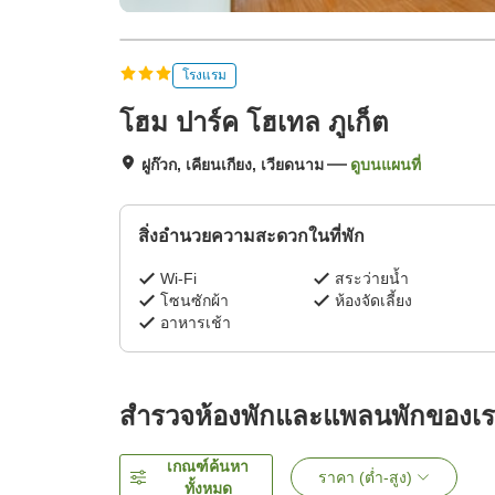
โรงแรม
โฮม ปาร์ค โฮเทล ภูเก็ต
ฝูก๊วก, เคียนเกียง, เวียดนาม
ดูบนแผนที่
สิ่งอำนวยความสะดวกในที่พัก
Wi-Fi
สระว่ายน้ำ
โซนซักผ้า
ห้องจัดเลี้ยง
อาหารเช้า
สำรวจห้องพักและแพลนพักของเ
เกณฑ์ค้นหา
ราคา (ต่ำ-สูง)
ทั้งหมด