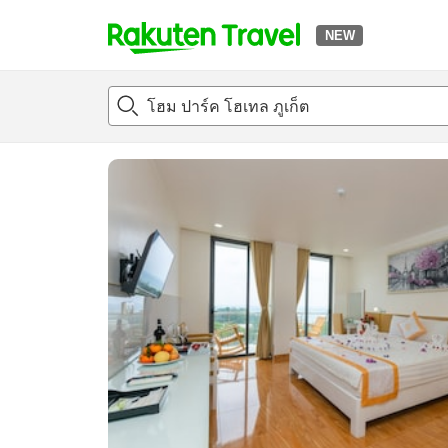
NEW
t
แนะนำที่พัก
ห้องพักและแพลนพัก
รีวิว
สิ่่งอำนวยความสะด
o
p
P
a
g
e
_
s
e
a
r
c
h