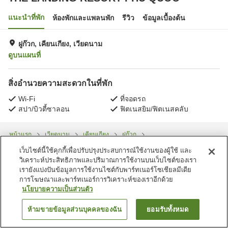
แนะนำที่พัก
ห้องพักและแพลนพัก
รีวิว
ข้อมูลเบื้องต้น
ฝูก๊วก, เคียนเกียง, เวียดนาม
ดูบนแผนที่
สิ่งอำนวยความสะดวกในที่พัก
Wi-Fi
ที่จอดรถ
สปา/บิวตี้ซาลอน
ฟิตเนสยิม/ฟิตเนสคลับ
หน้าแรก
เวียดนาม
เคียนเกียง
ฝูก๊วก
THE LANDING RESORT PHU QUOC
เว็บไซต์นี้ใช้คุกกี้เพื่อปรับปรุงประสบการณ์ใช้งานของผู้ใช้ และ
วิเคราะห์ประสิทธิภาพและปริมาณการใช้งานบนเว็บไซต์ของเรา
เรายังแบ่งปันข้อมูลการใช้งานไซต์กับพาร์ทเนอร์โซเชียลมีเดีย
การโฆษณาและพาร์ทเนอร์การวิเคราะห์ของเราอีกด้วย
นโยบายความเป็นส่วนตัว
ห้ามขายข้อมูลส่วนบุคคลของฉัน
ยอมรับทั้งหมด
ค้นหาห้องพัก