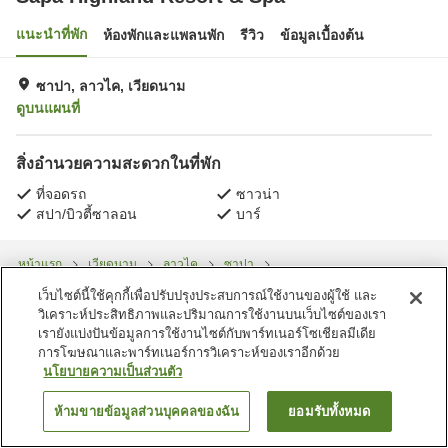
แนะนำที่พัก
ห้องพักและแพลนพัก
รีวิว
ข้อมูลเบื้องต้น
ซาปา, ลาวไค, เวียดนาม
ดูบนแผนที่
สิ่งอำนวยความสะดวกในที่พัก
ที่จอดรถ
ซาวน่า
สปา/บิวตี้ซาลอน
บาร์
หน้าแรก
เวียดนาม
ลาวไค
ซาปา
Sapa Highland Resort & Spa
เว็บไซต์นี้ใช้คุกกี้เพื่อปรับปรุงประสบการณ์ใช้งานของผู้ใช้ และ
วิเคราะห์ประสิทธิภาพและปริมาณการใช้งานบนเว็บไซต์ของเรา
เรายังแบ่งปันข้อมูลการใช้งานไซต์กับพาร์ทเนอร์โซเชียลมีเดีย
การโฆษณาและพาร์ทเนอร์การวิเคราะห์ของเราอีกด้วย
นโยบายความเป็นส่วนตัว
ห้ามขายข้อมูลส่วนบุคคลของฉัน
ยอมรับทั้งหมด
ค้นหาห้องพัก