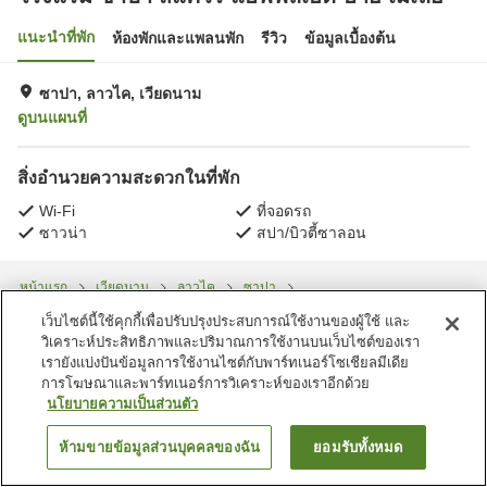
แนะนำที่พัก
ห้องพักและแพลนพัก
รีวิว
ข้อมูลเบื้องต้น
ซาปา, ลาวไค, เวียดนาม
ดูบนแผนที่
สิ่งอำนวยความสะดวกในที่พัก
Wi-Fi
ที่จอดรถ
ซาวน่า
สปา/บิวตี้ซาลอน
หน้าแรก
เวียดนาม
ลาวไค
ซาปา
โรงแรม ซาปา สแควร์ แอฟฟิลิเอต บาย เมเลีย
เว็บไซต์นี้ใช้คุกกี้เพื่อปรับปรุงประสบการณ์ใช้งานของผู้ใช้ และ
วิเคราะห์ประสิทธิภาพและปริมาณการใช้งานบนเว็บไซต์ของเรา
เรายังแบ่งปันข้อมูลการใช้งานไซต์กับพาร์ทเนอร์โซเชียลมีเดีย
การโฆษณาและพาร์ทเนอร์การวิเคราะห์ของเราอีกด้วย
นโยบายความเป็นส่วนตัว
ห้ามขายข้อมูลส่วนบุคคลของฉัน
ยอมรับทั้งหมด
ค้นหาห้องพัก