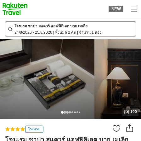
to
NEW
top
page
โรงแรม ซาปา สแควร์ แอฟฟิลิเอต บาย เมเลีย
24/8/2026
-
25/8/2026
|
ทั้งหมด 2 คน
|
จำนวน 1 ห้อง
100
โรงแรม
โรงแรม ซาปา สแควร์ แอฟฟิลิเอต บาย เมเลีย