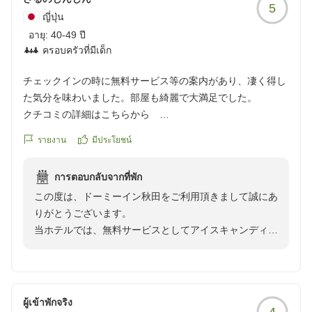
5
ญี่ปุ่น
อายุ:
40-49 ปี
ครอบครัวที่มีเด็ก
チェックインの時に無料サービス等の案内があり、凄く得し
た気分を味わいました。部屋も綺麗で大満足でした。
クチコミの詳細はこちらから
https://review.travel.rakuten.co.jp/hotel/voice/50775?
รายงาน
มีประโยชน์
reviewId=33123478531250
การตอบกลับจากที่พัก
この度は、ドーミーイン秋田をご利用頂きまして誠にあ
りがとうございます。
当ホテルでは、無料サービスとしてアイスキャンディー
や乳酸菌飲料、夜鳴きそばをご提供しております。ご入
浴の後に快適にお過ごし頂けたら幸いでございます。
お部屋についてもお褒めのお言葉を頂け嬉しく感じてお
ります。少しでもお寛ぎ頂けるようホテル作りに励んで
ผู้เข้าพักจริง
4