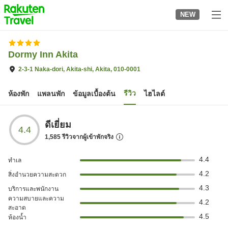
to
NEW
top
page
Dormy Inn Akita
2-3-1 Naka-dori, Akita-shi, Akita, 010-0001
รีวิว
ห้องพัก
แพลนพัก
ข้อมูลเบื้องต้น
ไฮไลต์
ดีเยี่ยม
4.4
1,585
รีวิวจากผู้เข้าพักจริง
4.4
ทำเล
4.2
สิ่งอำนวยความสะดวก
4.3
บริการและพนักงาน
ความสบายและความ
4.2
สะอาด
4.5
ห้องน้ำ