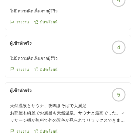
参りますので、秋田にお越しの際は当ホテルでごゆっく
りお寛ぎ下さいませ。お客様の次回ご来館を心よりお待
ไม่มีความคิดเห็นจากผู้รีวิว
ち申し上げます。
รายงาน
มีประโยชน์
フロント 小林
■━━━━━━━━━━━━━━━━━━━━■
ผู้เข้าพักจริง
日頃よりドーミーイン秋田をご愛顧いただき、誠にあり
4
がとうございます。
ไม่มีความคิดเห็นจากผู้รีวิว
この度当館は、「楽天トラベル Bronzeアワード
2025」を受賞いただくこととなりました！
รายงาน
มีประโยชน์
これもひとえに皆様の御愛顧の賜物と厚く御礼申し上げ
ます。
今後ともより一層お客様へお寛ぎいただけるホテルとな
ผู้เข้าพักจริง
5
れるよう努めて参ります。
天然温泉とサウナ、夜鳴きそばで大満足
終日利用可能で無料にてご利用いただけるマッサージチ
お部屋も綺麗でお風呂も天然温泉、サウナと最高でした。マ
ェアを新規導入！
ッサージ機が無料で外の景色が見られてリラックスできまし
最上階へ天然温泉大浴場と高温サウナに水風呂完備！朝
た。また泊まりに行きたいです。夜鳴きそばもお風呂上がり
食はだまこ鍋や稲庭うどん等の郷土料理をご提供♪
รายงาน
มีประโยชน์
に食べて美味しかった。