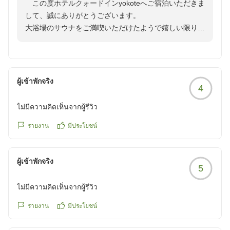
この度ホテルクォードインyokoteへご宿泊いただきま
して、誠にありがとうございます。
大浴場のサウナをご満喫いただけたようで嬉しい限りで
ございます。現在ご宿泊者様へ、期間限定ではございま
すが、フィットネスのご利用を無料でご案内しておりま
す。機会がございましたら、是非こちらもご利用くださ
いませ。
ผู้เข้าพักจริง
4
お客様のご来館をスタッフ一同心よりお待ち申し上げて
おります。
ไม่มีความคิดเห็นจากผู้รีวิว
ホテルクォードインyokote フロント
รายงาน
มีประโยชน์
ผู้เข้าพักจริง
5
ไม่มีความคิดเห็นจากผู้รีวิว
รายงาน
มีประโยชน์