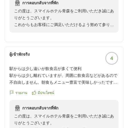
การตอบกลับจากที่พัก
この度は、スマイルホテル青森をご利用いただき誠にあ
りがとうございます。
これからもお客様にご満足いただけるよう努めて参りま
す。
ご投稿ありがとうございます、またのお越しをお待ちし
ております。
スマイルホテル青森
ผู้เข้าพักจริง
4
駅からは少し遠いが飲食店が多くて便利
駅からは少し離れていますが、周囲に飲食店などがあるので
不自由しません。朝食もメニュー豊富で美味しかったです。
クチコミの詳細はこちらから
รายงาน
มีประโยชน์
https://review.travel.rakuten.co.jp/hotel/voice/856?
reviewId=33123478285726
การตอบกลับจากที่พัก
この度は、スマイルホテル青森をご利用いただき誠にあ
りがとうございます。