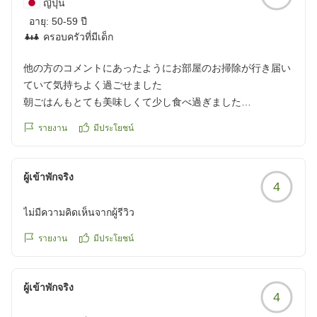
ญี่ปุ่น
อายุ:
50-59 ปี
ครอบครัวที่มีเด็ก
他の方のコメントにあったようにお部屋のお掃除が行き届い
ていて気持ちよく過ごせました
朝ごはんもとても美味しくて少し食べ過ぎました
名前の通りスタッフさんの
รายงาน
มีประโยชน์
スマイルが素敵でした
クチコミの詳細はこちらから
https://review.travel.rakuten.co.jp/hotel/voice/856?
ผู้เข้าพักจริง
4
reviewId=33123478579251
ไม่มีความคิดเห็นจากผู้รีวิว
รายงาน
มีประโยชน์
ผู้เข้าพักจริง
4