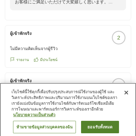
お客様にご満足いただけて大変嬉しく思います。
これからもお客様にご満足いただけるよう努めて参りま
す。
ご投稿ありがとうございました、またのご利用をお待ち
しております。
ผู้เข้าพักจริง
2
スマイルホテル青森
ไม่มีความคิดเห็นจากผู้รีวิว
รายงาน
มีประโยชน์
ผู้เข้าพักจริง
3
เว็บไซต์นี้ใช้คุกกี้เพื่อปรับปรุงประสบการณ์ใช้งานของผู้ใช้ และ
ไม่มีความคิดเห็นจากผู้รีวิว
วิเคราะห์ประสิทธิภาพและปริมาณการใช้งานบนเว็บไซต์ของเรา
เรายังแบ่งปันข้อมูลการใช้งานไซต์กับพาร์ทเนอร์โซเชียลมีเดีย
รายงาน
มีประโยชน์
การโฆษณาและพาร์ทเนอร์การวิเคราะห์ของเราอีกด้วย
นโยบายความเป็นส่วนตัว
ดูรายการเพิ่มเติม
ห้ามขายข้อมูลส่วนบุคคลของฉัน
ยอมรับทั้งหมด