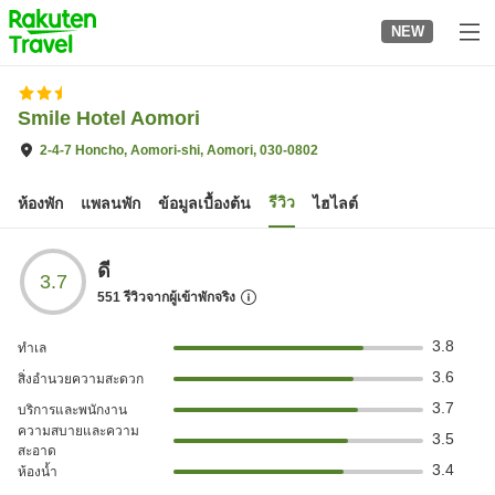
to
NEW
top
page
Smile Hotel Aomori
2-4-7 Honcho, Aomori-shi, Aomori, 030-0802
รีวิว
ห้องพัก
แพลนพัก
ข้อมูลเบื้องต้น
ไฮไลต์
ดี
3.7
551
รีวิวจากผู้เข้าพักจริง
3.8
ทำเล
3.6
สิ่งอำนวยความสะดวก
3.7
บริการและพนักงาน
ความสบายและความ
3.5
สะอาด
3.4
ห้องน้ำ