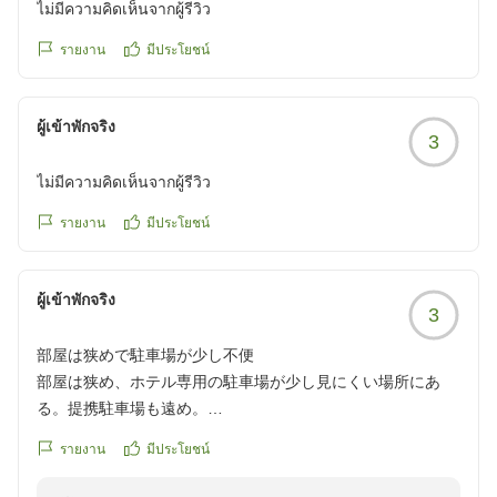
ไม่มีความคิดเห็นจากผู้รีวิว
รายงาน
มีประโยชน์
ผู้เข้าพักจริง
3
ไม่มีความคิดเห็นจากผู้รีวิว
รายงาน
มีประโยชน์
ผู้เข้าพักจริง
3
部屋は狭めで駐車場が少し不便
部屋は狭め、ホテル専用の駐車場が少し見にくい場所にあ
る。提携駐車場も遠め。
クチコミの詳細はこちらから
รายงาน
มีประโยชน์
https://review.travel.rakuten.co.jp/hotel/voice/856?
reviewId=33123478455409