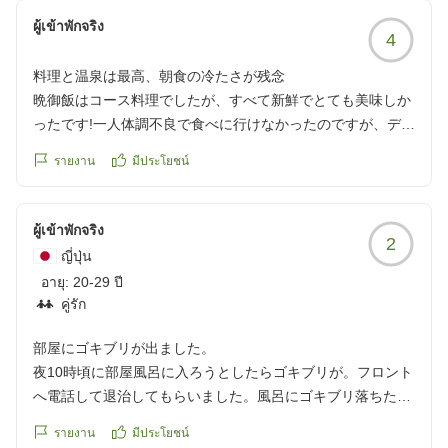
ผู้เข้าพักจริง
4
料理と温泉は最高、朝食の冷たさが残念
晩御飯はコース料理でしたが、すべて新鮮でとても美味しか
ったです!一人体調不良で食べに行けなかったのですが、デザ
ートだけでもと部屋に持ち帰らせてくれました。とても満足
รายงาน
มีประโยชน์
です
ただ、朝ごはんのご飯、お味噌汁をはじめすごく冷たかった
ので、そこが残念です。でも、オレンジジュースはとっても
ผู้เข้าพักจริง
2
美味しかったです!
ญี่ปุ่น
温泉、岩盤浴も入り放題で満喫できました!
อายุ:
20-29 ปี
クチコミの詳細はこちらから
คู่รัก
https://review.travel.rakuten.co.jp/hotel/voice/80639?
reviewId=33123478396660
部屋にゴキブリが出ました。
夜10時頃に部屋風呂に入ろうとしたらゴキブリが。フロント
へ電話して退治してもらいました。風呂にゴキブリ落ちたの
で部屋を交換してくれましたが、同じ条件の少し狭い部屋。
รายงาน
มีประโยชน์
駆除含め部屋の移動などで1時間ほど無駄にしましたがチェ