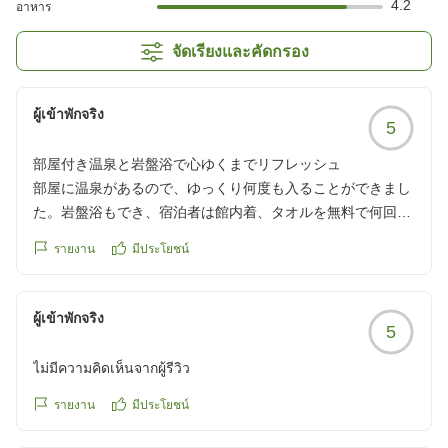
4.2
อาหาร
จัดเรียงและคัดกรอง
ผู้เข้าพักจริง
5
部屋付き温泉と岩盤浴で心ゆくまでリフレッシュ
部屋に温泉があるので、ゆっくり何度も入ることができまし
た。岩盤浴もでき、宿泊者は館内着、タオルを無料で何回も
借りられるので、汗も気にせず利用できてよかったです。食
รายงาน
มีประโยชน์
事も館内のレストランで充分満足できました。価格も高く無
く、美味しかったです。
クチコミの詳細はこちらから
ผู้เข้าพักจริง
5
https://review.travel.rakuten.co.jp/hotel/voice/80639?
reviewId=33123478452049
ไม่มีความคิดเห็นจากผู้รีวิว
รายงาน
มีประโยชน์