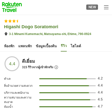
to
NEW
top
page
Higashi Dogo Soratomori
3-1 Minami Kumemachi, Matsuyama-shi, Ehime, 790-0924
รีวิว
ห้องพัก
แพลนพัก
ข้อมูลเบื้องต้น
ไฮไลต์
ดีเยี่ยม
4.4
315
รีวิวจากผู้เข้าพักจริง
4.2
ทำเล
4.4
สิ่งอำนวยความสะดวก
4.4
บริการและพนักงาน
ความสบายและความ
4.5
สะอาด
4.7
ห้องน้ำ