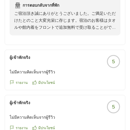
アメニティも男性用と女性用があり、女性用はロクシダンで
การตอบกลับจากที่พัก
した。
ご宿泊頂き誠にありがとうございました。ご満足いただ
またコーヒーメーカーもありよかったです。
けたとのこと大変光栄に存じます。宿泊のお客様はタオ
岩盤浴も利用でき、ゆっくりできました。
ルや館内着をフロントで追加無料で受け取ることができ
深夜や早朝は一般の利用客も少なく、ゆっくりとできまし
ます。またのご利用を心よりお待ちしております。
た。
夕食も外に出なくても、利用しやすい価格のメニューが多
く、そして美味しかったのでよかったです。
朝食付にしましたが、他の方はいなくて静かに食べれまし
ผู้เข้าพักจริง
5
た。
ไม่มีความคิดเห็นจากผู้รีวิว
部屋に岩盤浴の着替えや、もう1組タオルセットがあればい
รายงาน
มีประโยชน์
いと思いました。
一般のお客さんと一緒だとゆっくりできないかな、と思いま
したが、そんなことはなかったです。
ผู้เข้าพักจริง
5
チェックアウト日もチェックアウト後も利用できるようでし
ไม่มีความคิดเห็นจากผู้รีวิว
たので次回は長時間で利用したいです。
スタッフの方もどの方も親切に対応していただき、リラック
รายงาน
มีประโยชน์