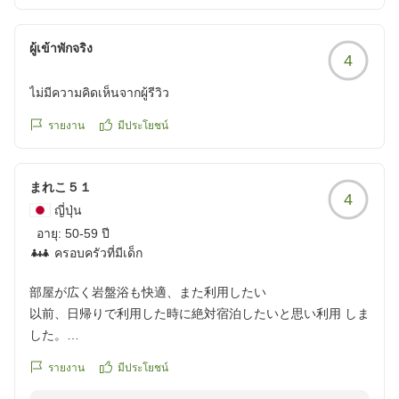
ックアウトの時間の変更の提案などもなく、部屋にあるはず
の飲用水も用意されていませんでした。朝備え付けのコーヒ
ผู้เข้าพักจริง
4
ーも結局飲めなかったです。
宿泊者フォームに同様の意見を送りましたが返信などないの
ไม่มีความคิดเห็นจากผู้รีวิว
で多分読んでないでしょうね。大浴場、レストランのスタッ
フの対応は良かったですので、日帰り利用は今後も利用しま
รายงาน
มีประโยชน์
すが宿泊は値段に比例しないサービスなので利用することは
ありません。
まれこ５１
クチコミの詳細はこちらから
4
https://review.travel.rakuten.co.jp/hotel/voice/80639?
ญี่ปุ่น
reviewId=33123478184965
อายุ:
50-59 ปี
ครอบครัวที่มีเด็ก
部屋が広く岩盤浴も快適、また利用したい
以前、日帰りで利用した時に絶対宿泊したいと思い利用 しま
した。
まず、部屋がとても広く、お風呂も付いていてびっくりしま
รายงาน
มีประโยชน์
した。