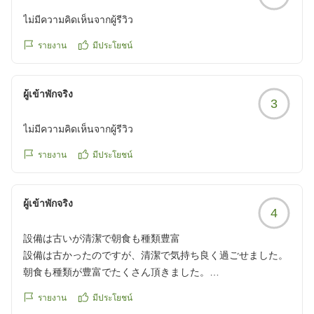
ไม่มีความคิดเห็นจากผู้รีวิว
รายงาน
มีประโยชน์
ผู้เข้าพักจริง
3
ไม่มีความคิดเห็นจากผู้รีวิว
รายงาน
มีประโยชน์
ผู้เข้าพักจริง
4
設備は古いが清潔で朝食も種類豊富
設備は古かったのですが、清潔で気持ち良く過ごせました。
朝食も種類が豊富でたくさん頂きました。
お部屋をオートロックにして頂けたらありがたいです。
รายงาน
มีประโยชน์
クチコミの詳細はこちらから