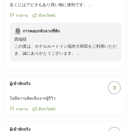
近くにはアピタもあり買い物に便利です。
รายงาน
มีประโยชน์
クチコミの詳細はこちらから
https://review.travel.rakuten.co.jp/hotel/voice/28064?
การตอบกลับจากที่พัก
reviewId=33123478238121
西端様
この度は、ホテルルートイン福井大和田をご利用いただ
き、誠にありがとうございます。
また、年に二度も当ホテルをお選びいただいております
こと、重ねて御礼申し上げます。
当ホテルは周辺に商業施設があり、お買い物にも便利な
ผู้เข้าพักจริง
3
立地となっております。お客様に快適にお過ごしいただ
けたようで、大変嬉しく存じます。
ไม่มีความคิดเห็นจากผู้รีวิว
当ホテルはＪＲ福井駅より車で１５分／福井北ＩＣより
รายงาน
มีประโยชน์
車で7分の場所に位置しております。15:00よりチェッ
クインが可能でございますので、また福井にお越しの際
ผู้เข้าพักจริง
はぜひ当ホテルをご利用ください。