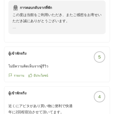
https://review.travel.rakuten.co.jp/hotel/voice/28064?
การตอบกลับจากที่พัก
reviewId=33123478309250
この度は当館をご利用いただき、またご感想をお寄せい
ただき誠にありがとうございます。
設備につきましては古さを感じられたとのことですが、
清潔に気持ちよくお過ごしいただけたとのお言葉を頂戴
し、大変嬉しく存じます。
ผู้เข้าพักจริง
5
また、朝食も種類豊富にお楽しみいただき、ご満足いた
だけたようで何よりでございます。
ไม่มีความคิดเห็นจากผู้รีวิว
お部屋のオートロックにつきましては、貴重なご意見を
รายงาน
มีประโยชน์
ありがとうございます。すぐの対応は難しい状況ではご
ざいますが、今後の設備改善の参考として大切にお預か
ผู้เข้าพักจริง
りいたします。
4
近くにアピタがあり買い物に便利で快適
フロント 竹山
年に2回程宿泊させて頂いてます。