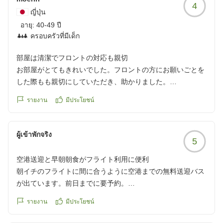
4
ญี่ปุ่น
อายุ:
40-49 ปี
ครอบครัวที่มีเด็ก
部屋は清潔でフロントの対応も親切
お部屋がとてもきれいでした。フロントの方にお願いごとを
した際もも親切にしていただき、助かりました。
クチコミの詳細はこちらから
รายงาน
มีประโยชน์
https://review.travel.rakuten.co.jp/hotel/voice/168800?
reviewId=33123478358794
ผู้เข้าพักจริง
5
空港送迎と早朝朝食がフライト利用に便利
朝イチのフライトに間に合うように空港までの無料送迎バス
が出ています。前日までに要予約。
そのバスに乗る人も朝食を取れるように、朝食会場が早い時
รายงาน
มีประโยชน์
間に開くのが助かりました。
10分ほどで急いで食べてバスに乗り込みました。