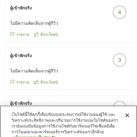
お部屋は必要最低限ですが、フライト乗り継ぎのトランジッ
ผู้เข้าพักจริง
4
トホテルなので必要十分です。
クチコミの詳細はこちらから
ไม่มีความคิดเห็นจากผู้รีวิว
https://review.travel.rakuten.co.jp/hotel/voice/168800?
reviewId=33123478341670
รายงาน
มีประโยชน์
ผู้เข้าพักจริง
3
ไม่มีความคิดเห็นจากผู้รีวิว
รายงาน
มีประโยชน์
ผู้เข้าพักจริง
4
เว็บไซต์นี้ใช้คุกกี้เพื่อปรับปรุงประสบการณ์ใช้งานของผู้ใช้ และ
ไม่มีความคิดเห็นจากผู้รีวิว
วิเคราะห์ประสิทธิภาพและปริมาณการใช้งานบนเว็บไซต์ของเรา
เรายังแบ่งปันข้อมูลการใช้งานไซต์กับพาร์ทเนอร์โซเชียลมีเดีย
รายงาน
มีประโยชน์
การโฆษณาและพาร์ทเนอร์การวิเคราะห์ของเราอีกด้วย