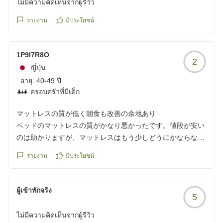
ไม่มีความคิดเห็นจากผู้รีวิว
クチコミの詳細はこちらから
https://review.travel.rakuten.co.jp/hotel/voice/79492?
รายงาน
มีประโยชน์
reviewId=33123478449551
1P9I7R8O
2
ญี่ปุ่น
อายุ:
40-49 ปี
ครอบครัวที่มีเด็ก
マットレスの質が低く朝食も改善の余地あり
ベッドのマットレスの質がかなり悪かったです。値段が安い
のは助かりますが、マットレスはもう少しどうにかならない
ものかと思わずにはいられませんでした。
รายงาน
มีประโยชน์
朝食も無料で付くのはありがたいですが、質が...。牛乳を置
いて頂けたらと思います。
ผู้เข้าพักจริง
5
クチコミの詳細はこちらから
https://review.travel.rakuten.co.jp/hotel/voice/79492?
ไม่มีความคิดเห็นจากผู้รีวิว
reviewId=33123478439830