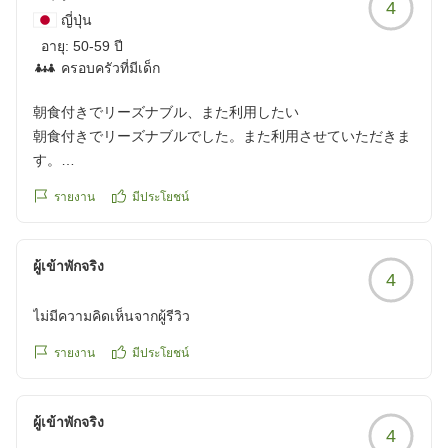
4
ญี่ปุ่น
อายุ:
50-59 ปี
ครอบครัวที่มีเด็ก
朝食付きでリーズナブル、また利用したい
朝食付きでリーズナブルでした。また利用させていただきま
す。
クチコミの詳細はこちらから
รายงาน
มีประโยชน์
https://review.travel.rakuten.co.jp/hotel/voice/79492?
reviewId=33123478598529
ผู้เข้าพักจริง
4
ไม่มีความคิดเห็นจากผู้รีวิว
รายงาน
มีประโยชน์
ผู้เข้าพักจริง
4