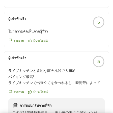
reviewId=33123478470530
が、大満足でした
しかしながら、ビュッフェ会場でのお皿の衛生管理に関
クチコミの詳細はこちらから
しまして、ご不快な思いをさせてしまい大変申し訳ござ
https://review.travel.rakuten.co.jp/hotel/voice/15988?
ผู้เข้าพักจริง
5
いません。こちらは早急に担当部署へ共有し、改善に努
reviewId=33123478468609
めてまいります。また、露天風呂の入れ替えにつきまし
ไม่มีความคิดเห็นจากผู้รีวิว
ても貴重なご意見をいただき、誠にありがとうございま
す。
รายงาน
มีประโยชน์
次回お越しの際は、ぜひお早めにご到着いただき、より
ผู้เข้าพักจริง
ゆったりとした時間をお過ごしいただければ幸いです。
5
ライブキッチンと多彩な露天風呂で大満足
またのお越しをスタッフ一同、心よりお待ち申し上げて
バイキング最高!
おります。
ライブキッチンで出来立てを食べれるし、時間帯によって一
部メニューが限定で食べれるなど工夫がされてます。
รายงาน
มีประโยชน์
お風呂も多くのタイプの露天風呂があって、楽しめのでのん
びりしたい人にもオススメ。
การตอบกลับจากที่พัก
夏はホテルそばにあるプールでスライダーで遊んだりできる
この度は磐梯熱海温泉 ホテル華の湯にご宿泊いただ