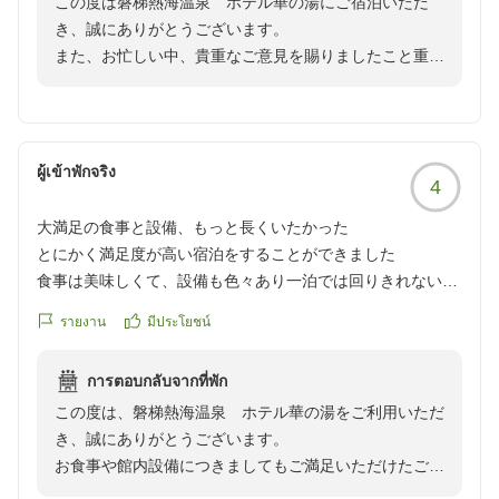
この度は磐梯熱海温泉 ホテル華の湯にご宿泊いただ
にそのままカレーをかけるしか無いし、そこにスプーンがあ
き、誠にありがとうございます。
る訳でも無く、どこに何があるかがとても分かりづらい。ド
また、お忙しい中、貴重なご意見を賜りましたこと重ね
リンク類の所に氷がない、トレーが無いのも不便です。皿に
て御礼申し上げます。
お料理を乗せ、そこに小鉢に乗せたお料理も載せると数品し
か乗せられず、テーブルにお料理を置くのに何度も行く事に
お部屋の清潔感についてはご評価いただき安堵いたしま
なる。アレルギーに関しては、妻がエビアレルギーなのです
したが、お食事の際のご案内やアレルギー対応、また温
ผู้เข้าพักจริง
が、お寿司を取るトングが全てのネタ共通なので、エビを取
4
泉の衛生面におきまして、多大なるご不快な思いをおか
るのに使ったトングでマグロ等他のネタを取ったのではエビ
けしましたこと、深くお詫び申し上げます。
大満足の食事と設備、もっと長くいたかった
アレルギーを発症します。なので、妻はお寿司を食べられま
とにかく満足度が高い宿泊をすることができました
せんでした。ネタ別にトングがあれば良いと思いますが、お
お客様よりいただいたご意見は、今後のサービス向上に
食事は美味しくて、設備も色々あり一泊では回りきれないほ
寿司のスペースが余りにも狭いので無理ですね。最初に言い
向けた貴重な財産として、スタッフ一同で共有し、改善
ど...
ましたが、ステーキを始め料理はとても美味しいのにサービ
に努めてまいる所存です。
รายงาน
มีประโยชน์
もっと早めにチェックインすれば良かったと思いました^^
ス等がとても残念でした。温泉に関しては、内湯がとても塩
素臭く身体が痒くなりました。温泉交換でいつまでも汗が引
もしまた機会をいただけるのであれば、より良いおもて
การตอบกลับจากที่พัก
バイキングのお皿がたまに汚れているものがあったのでそれ
かず良かったのですが、臭いが気になります。サービス等が
なしでお迎えしたく存じます。
この度は、磐梯熱海温泉 ホテル華の湯をご利用いただ
と、露天風呂が1箇所しかなく、男女入れ替えなので
改善せれればまた来たいと思います。
ご投稿いただき、誠にありがとうございました。
き、誠にありがとうございます。
自分が泊まった時は朝に露天風呂入れなかったのが若干マイ
他の画像やクチコミの詳細はこちらから
お食事や館内設備につきましてもご満足いただけたご様
ナスかなと思います
https://review.travel.rakuten.co.jp/hotel/voice/15988?
子を伺い、大変嬉しく存じます。