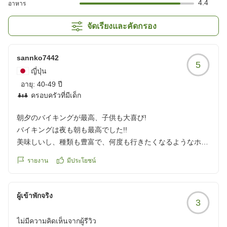
4.4
อาหาร
จัดเรียงและคัดกรอง
sannko7442
5
ญี่ปุ่น
อายุ:
40-49 ปี
ครอบครัวที่มีเด็ก
朝夕のバイキングが最高、子供も大喜び!
バイキングは夜も朝も最高でした!!
美味しいし、種類も豊富で、何度も行きたくなるようなホテ
ルでした!!
รายงาน
มีประโยชน์
子供達もマシュマロにチョコをつけて食べたり、アイス、か
き氷、デザート、フルーツ、沢山ありました。
ผู้เข้าพักจริง
3
クチコミの詳細はこちらから
https://review.travel.rakuten.co.jp/hotel/voice/15988?
ไม่มีความคิดเห็นจากผู้รีวิว