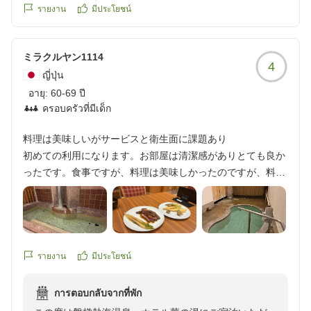
https://review.travel.rakuten.co.jp/hotel/voice/15988?
รายงาน
มีประโยชน์
reviewId=33123478518809
ミラクルヤン1114
4
ญี่ปุ่น
อายุ:
60-69 ปี
ครอบครัวที่มีเด็ก
料理は美味しいがサービスと衛生面に課題あり
初めての利用になります。お部屋は清潔感がありとても良か
ったです。食事ですが、料理は美味しかったのですが、料理
のメニューなし、アレルギーに対する対策なし、調理人の気
配りなし、少し残念な結果でした。メニューに関してはお寿
司のネタやアイスの種類名が無く、アップルパイにバニラア
イスを添えたかったが、バニラアイスだと思っていたのがバ
ナナアイスでした。お寿司を握っている職人さんはただ黙々
รายงาน
มีประโยชน์
と減っているお寿司を握っているだけで、「お好きな物を握
りましょうか?」とかの言葉なし、他のホテルではそう言う
การตอบกลับจากที่พัก
サービスは普通にあります。カレーに関してはご飯のお茶碗