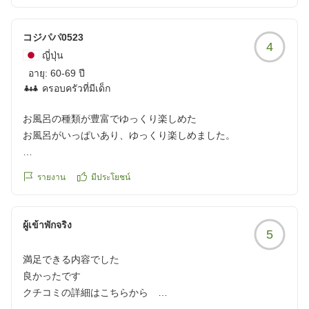
指定した時間に部屋にお弁当として提供されるシステムでし
た。三段重の立派なものでおいしくいただけました。
コジパパ0523
4
また、接客も親切丁寧であり、従業員一人ひとりがお客様目
ญี่ปุ่น
線に立ち、常にお客様の満足度向上のために率先垂範を実践
อายุ:
60-69 ปี
しているようにさえ感じ、良く教育され規律が守られ統率の
ครอบครัวที่มีเด็ก
とれた企業であることは間違いないと思います。
肝心のお部屋の露天風呂は源泉掛け流しのアルカリ性単純泉
お風呂の種類が豊富でゆっくり楽しめた
と言うことで裸がしっとりとして、さらにポカポカが長続き
お風呂がいっぱいあり、ゆっくり楽しめました。
し効能効果が実感できるような温泉でした。
最後に個人的な感想ではありますが温泉宿としてかなりおす
クチコミの詳細はこちらから
รายงาน
มีประโยชน์
すめの宿だと思います。特に私どものような年輩者には選ん
https://review.travel.rakuten.co.jp/hotel/voice/15988?
で失敗のない数少ない宿だと思います。
reviewId=33123478520077
ผู้เข้าพักจริง
5
他の画像やクチコミの詳細はこちらから
満足できる内容でした
https://review.travel.rakuten.co.jp/hotel/voice/15988?
良かったです
reviewId=33123478518239
クチコミの詳細はこちらから