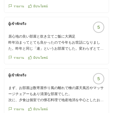
reviewId=33123478610529
รายงาน
มีประโยชน์
ผู้เข้าพักจริง
5
居心地の良い部屋と炊き立てご飯に大満足
昨年泊まってとても良かったので今年もお世話になりまし
た。昨年と同じ「連」というお部屋でした。変わらずとても
居心地の良いお部屋です。専用のラウンジでおつまみ食べな
รายงาน
มีประโยชน์
がらお酒飲んでくつろいだり客室の広い露天風呂でゆっくり
癒されたりしながらのんびりした時間を過ごせました。食事
もお部屋のダイニングで取れるため周りを気にせず美味しく
ผู้เข้าพักจริง
5
頂けます。お米が美味しいうえにお部屋で炊き立てを食べら
れるのでおかわりしちゃいました。ぜひまたリピートしたく
まず、お部屋は数寄屋作り風の離れで檜の露天風呂やマッサ
なるお宿です。
ージチェアーもあり清潔な部屋でした。
クチコミの詳細はこちらから
次に、夕食は個室での懐石料理で地産地消を中心としたお料
https://review.travel.rakuten.co.jp/hotel/voice/15988?
理で一品づつ提供されいずれも満足のいくものでした。
reviewId=33123478581879
รายงาน
มีประโยชน์
そして、朝食はチェックアウトが12:00と言うこともあり、