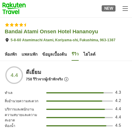
to
NEW
top
page
Bandai Atami Onsen Hotel Hananoyu
5-8-60 Atamimachi Atami, Koriyama-shi, Fukushima, 963-1387
รีวิว
ห้องพัก
แพลนพัก
ข้อมูลเบื้องต้น
ไฮไลต์
ดีเยี่ยม
4.4
758
รีวิวจากผู้เข้าพักจริง
4.3
ทำเล
4.2
สิ่งอำนวยความสะดวก
4.4
บริการและพนักงาน
ความสบายและความ
4.4
สะอาด
4.5
ห้องน้ำ