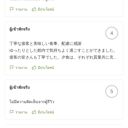
クチコミの詳細はこちらから
รายงาน
มีประโยชน์
https://review.travel.rakuten.co.jp/hotel/voice/56137?
reviewId=33123478614096
ผู้เข้าพักจริง
4
丁寧な接客と美味しい食事、配慮に感謝
ゆったりとした館内で気持ちよく過ごすことができました。
接客の皆さんも丁寧でした。夕食は、それぞれ質量共に充分
で美味しく頂きました。追加した馬刺しも最高に美味しかっ
รายงาน
มีประโยชน์
たです。バスタオルが風呂場控え室にあり便利でした。92歳
の高齢者がいるため、エレベーター近くを要望、その通りの
部屋位置にして頂きました。全体的にとても良かったです。
ผู้เข้าพักจริง
5
クチコミの詳細はこちらから
https://review.travel.rakuten.co.jp/hotel/voice/56137?
ไม่มีความคิดเห็นจากผู้รีวิว
reviewId=33123478595509
รายงาน
มีประโยชน์