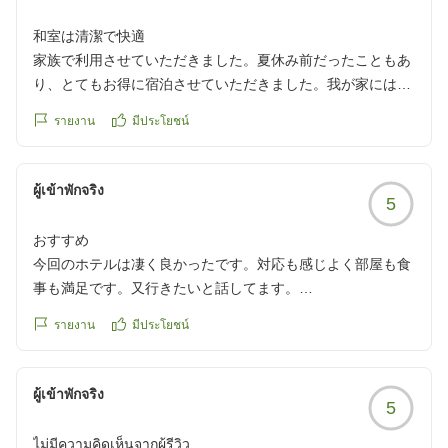
和室は清潔で快適
家族で利用させていただきました。夏休み前だったこともあ
り、とてもお得に宿泊させていただきました。我が家には1
歳児がいるのでシンプルな和室のお部屋を選びましたが、清
รายงาน
มีประโยชน์
潔感があり、メインの部屋とは別に小さな部屋があったので
1歳児が寝た後もその部屋でくつろぐことができました。1点
気になったのが、女性用の大浴場に大きめの男の子がいたこ
ผู้เข้าพักจริง
5
とです。我が家には8歳の長女(身長127cm程度)がいるので
すが、長女と同じくらいか長女より大きいくらいの子が夕方
おすすめ
6時頃に2人いました。男の子たちも家族連れでしたが、長女
今回のホテルは凄く良かったです。対応も感じよく部屋も食
も少し恥ずかしそうにしており、その子たちを気にしながら
事も満足です。又行きたいと話してます。
お風呂に入る必要があったためあまりくつろげませんでし
クチコミの詳細はこちらから
た。決して施設のせいではなく、男の子連れのご家族の方の
รายงาน
มีประโยชน์
https://review.travel.rakuten.co.jp/hotel/voice/56137?
気持ちもわからなくもないのですが、今は保育園児でもプラ
reviewId=33123478600651
イベートパーツを知っている時代なので親として複雑でし
ผู้เข้าพักจริง
た。女性用大浴場に入れる年齢や身長制限などの張り紙だけ
5
でもあると違うのかなと思います。それ以外はとても満足で
きるお宿でした。
ไม่มีความคิดเห็นจากผู้รีวิว