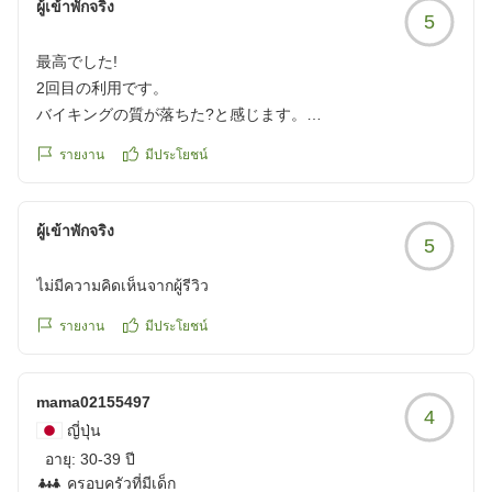
ผู้เข้าพักจริง
5
最高でした!
2回目の利用です。
バイキングの質が落ちた?と感じます。
朝食は時間通りに料理が並んでおらず
รายงาน
มีประโยชน์
料理の品数も炭水化物多めになった気がしてます。
これは個人差があるので批判ではありません。
ผู้เข้าพักจริง
5
ですが、お部屋は最高の一言です。
ไม่มีความคิดเห็นจากผู้รีวิว
スタッフさんの対応も最高です!
また、泊まりに行きたいと思います。
รายงาน
มีประโยชน์
クチコミの詳細はこちらから
https://review.travel.rakuten.co.jp/hotel/voice/56137?
mama02155497
reviewId=33123478634912
4
ญี่ปุ่น
อายุ:
30-39 ปี
ครอบครัวที่มีเด็ก