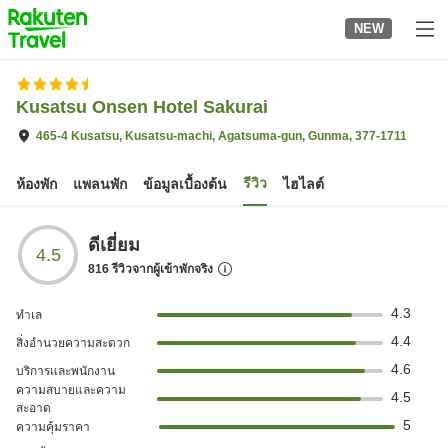
to
NEW
top
page
Kusatsu Onsen Hotel Sakurai
465-4 Kusatsu, Kusatsu-machi, Agatsuma-gun, Gunma, 377-1711
รีวิว
ห้องพัก
แพลนพัก
ข้อมูลเบื้องต้น
ไฮไลต์
ดีเยี่ยม
4.5
816
รีวิวจากผู้เข้าพักจริง
4.3
ทำเล
4.4
สิ่งอำนวยความสะดวก
4.6
บริการและพนักงาน
ความสบายและความ
4.5
สะอาด
5
ความคุ้มราคา