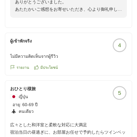
ありがとうございました。
酒が飲みたかったです。
あたたかいご感想をお寄せいただき、心より御礼申し上
クチコミの詳細はこちらから
げます。
https://review.travel.rakuten.co.jp/hotel/voice/28258?
多彩な温泉で湯めぐりをお楽しみいただき、お食事につ
reviewId=33123478394315
きましても素材や味付けをお気に召していただけたこ
と、大変嬉しく拝見いたしました。
ผู้เข้าพักจริง
4
また、お食事を担当いたしましたスタッフへのお褒めの
お言葉をいただき、誠にありがとうございます。楽しい
ไม่มีความคิดเห็นจากผู้รีวิว
ひとときをお過ごしいただけたとのお言葉は、大きな励
みとなります。
รายงาน
มีประโยชน์
一方で、お酒の飲み放題につきましては、貴重なご意見
をありがとうございます。より多くのお客様にご満足い
おひとり様旅
ただけるよう、内容やプランにつきましては今後の参考
5
ญี่ปุ่น
とさせていただきます。
อายุ:
これからも温泉、お食事、おもてなしのすべてでご満足
60-69 ปี
คนเดียว
いただける宿を目指して努めてまいります。
またのお越しをスタッフ一同、心よりお待ち申し上げて
広々とした和洋室と柔軟な対応に大満足
おります。
宿泊当日の昼過ぎに、お部屋お任せで予約したらツインベッ