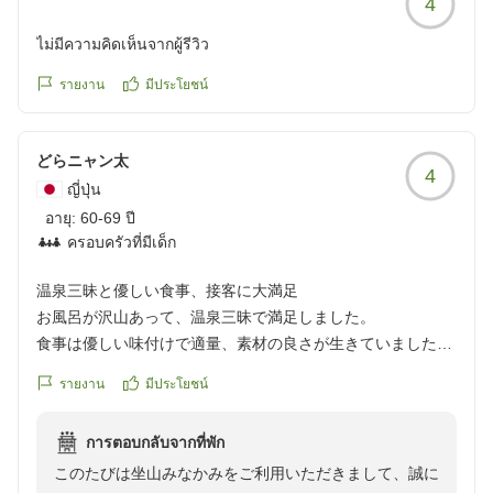
4
スタッフも丁寧に対応をしてくれて感謝します。
ไม่มีความคิดเห็นจากผู้รีวิว
外国の方のスタッフが多かったのですが日本語が上手くて驚
รายงาน
มีประโยชน์
きました。
また泊まりたくなる旅館です。
クチコミの詳細はこちらから
どらニャン太
4
https://review.travel.rakuten.co.jp/hotel/voice/28258?
ญี่ปุ่น
reviewId=33123478488871
อายุ:
60-69 ปี
ครอบครัวที่มีเด็ก
温泉三昧と優しい食事、接客に大満足
お風呂が沢山あって、温泉三昧で満足しました。
食事は優しい味付けで適量、素材の良さが生きていました。
特に食事を担当して頂いた方の接客が気持ちよく、楽しい時
รายงาน
มีประโยชน์
間を過ごせました。
アルコール類の飲み放題は料金の心配をしなくてよいが、そ
การตอบกลับจากที่พัก
んなに飲めるものでもありません。
このたびは坐山みなかみをご利用いただきまして、誠に
その分お安くして頂いて、有料でよいからもっと美味しいお