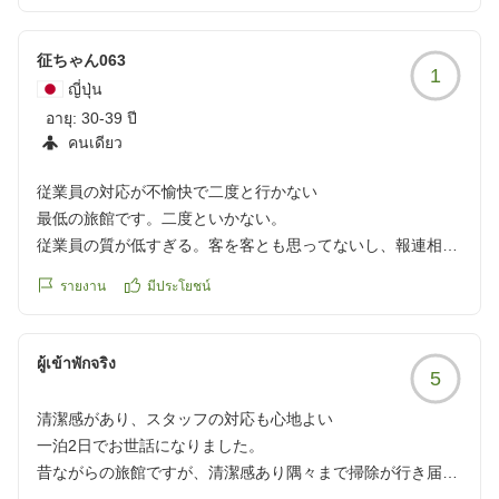
楽天の割引あったよなとモヤモヤしながら、ケータイで申し
込み履歴を確認。やっぱり事前に払っていました。それを伝
征ちゃん063
え、確認して、カードでマイナス精算。しかも、このときは
1
署名まで。手続きで、なかなか時間がかかりました。
ญี่ปุ่น
段取り悪く残念な気持ちになりました。
อายุ:
30-39 ปี
でも、また利用したいなと思っています。
คนเดียว
従業員の対応が不愉快で二度と行かない
最低の旅館です。二度といかない。
クチコミの詳細はこちらから
従業員の質が低すぎる。客を客とも思ってないし、報連相も
https://review.travel.rakuten.co.jp/hotel/voice/28258?
全くできていない。本当にただただ不愉快でした。返金して
reviewId=33123478603309
รายงาน
มีประโยชน์
ほしいレベル。
クチコミの詳細はこちらから
https://review.travel.rakuten.co.jp/hotel/voice/28258?
ผู้เข้าพักจริง
5
reviewId=33123478580229
清潔感があり、スタッフの対応も心地よい
一泊2日でお世話になりました。
昔ながらの旅館ですが、清潔感あり隅々まで掃除が行き届い