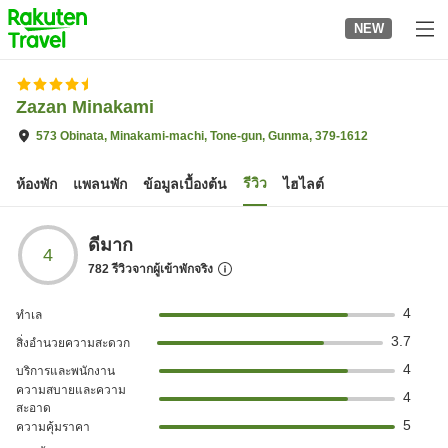
to
NEW
top
page
Zazan Minakami
573 Obinata, Minakami-machi, Tone-gun, Gunma, 379-1612
รีวิว
ห้องพัก
แพลนพัก
ข้อมูลเบื้องต้น
ไฮไลต์
ดีมาก
4
782
รีวิวจากผู้เข้าพักจริง
4
ทำเล
3.7
สิ่งอำนวยความสะดวก
4
บริการและพนักงาน
ความสบายและความ
4
สะอาด
5
ความคุ้มราคา