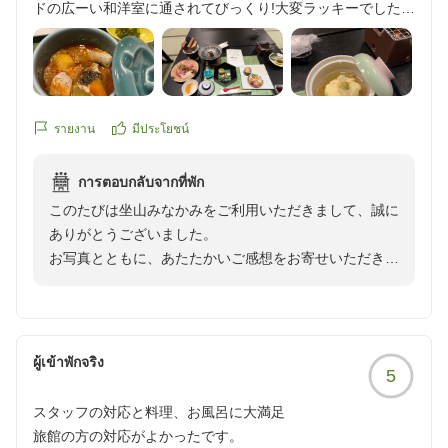
ドの広ーい和洋室に通されてびっくり!大変ラッキーでした。
坐山みなかみ 後藤
17時到着で予約したのですが電車を間違えて18時着に。その
旨電話したら夕食を遅い回にしていただき、更に送迎のご提
案までしていただきました。送迎は事前予約が必須と思い諦
めていましたので大変ありがたかったです。
お食事は、夕食・朝食共にとても美味しかったです。
รายงาน
มีประโยชน์
とても素敵な宿でした。また泊まりに行きたいです。
การตอบกลับจากที่พัก
他の画像やクチコミの詳細はこちらから
このたびは坐山みなかみをご利用いただきまして、誠に
https://review.travel.rakuten.co.jp/hotel/voice/28258?
ありがとうございました。
reviewId=33123478384509
お写真とともに、あたたかいご感想をお寄せいただき、
心より御礼申し上げます。
お部屋につきまして、広い和洋室で快適にお過ごしいた
だけたとのこと、大変嬉しく拝見いたしました。
また、ご到着時間の変更に際し、お食事時間や送迎につ
ผู้เข้าพักจริง
5
きましてお役に立てたようで何よりでございます。安心
してご来館いただけたことを嬉しく思います。
スタッフの対応と料理、お風呂に大満足
ご夕食・ご朝食ともにお楽しみいただき、「とても素敵
旅館の方の対応がよかったです。