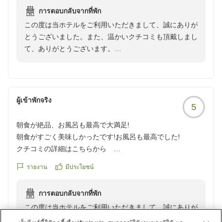
お風呂あがりのアイスサービスもありましたよ。
การตอบกลับจากที่พัก
クチコミの詳細はこちらから
この度は当ホテルをご利用いただきまして、誠にありが
https://review.travel.rakuten.co.jp/hotel/voice/136287?
とうございました。また、温かいクチコミも頂戴しまし
reviewId=33123478238814
て、ありがとうございます。
当館は高崎駅東口より徒歩3分の場所にございまして、
屋外にはなりますが、駅からデッキで繋がっておりま
す。迷わずご来館いただけたようで安心いたしました。
ผู้เข้าพักจริง
5
湯上がりのアイスキャンディは、お子様から大人の方ま
朝食が絶品、お風呂も最高で大満足!
で、大変ご好評いただいております。味も何種類かある
朝食がすごく美味しかったです!お風呂も最高でした!
ので、また是非お試しください。
クチコミの詳細はこちらから
https://review.travel.rakuten.co.jp/hotel/voice/136287?
またのご来館をスタッフ一同心よりお待ちしておりま
รายงาน
มีประโยชน์
reviewId=33123478233176
す。
ホテル ココ・グラン高崎
การตอบกลับจากที่พัก
フロント 土屋
この度は当ホテルをご利用いただきまして、誠にありが
とうございました。