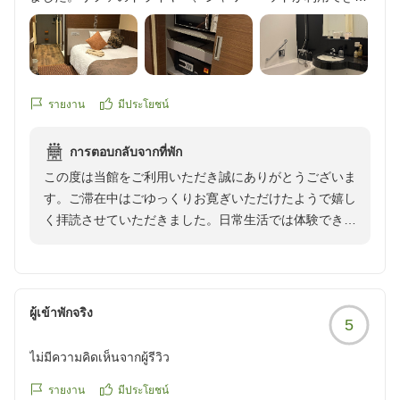
よかったです。
ロビーでコーヒー、ココア、カフェラテなど飲み放題なのも
嬉しかったです。
満足度の高い宿泊でした。
รายงาน
มีประโยชน์
クチコミの詳細はこちらから
https://review.travel.rakuten.co.jp/hotel/voice/136287?
การตอบกลับจากที่พัก
reviewId=33123478271951
この度は当館をご利用いただき誠にありがとうございま
す。ご滞在中はごゆっくりお寛ぎいただけたようで嬉し
く拝読させていただきました。日常生活では体験できな
い特別な滞在をご満足いただけるようにサービス向上に
精進して参ります。是非、次回もお時間ございます時に
当館へお越しくださいませ。またのご利用を心よりお待
ちしております。ホテル ココ・グラン高崎フロント村
ผู้เข้าพักจริง
5
ไม่มีความคิดเห็นจากผู้รีวิว
รายงาน
มีประโยชน์