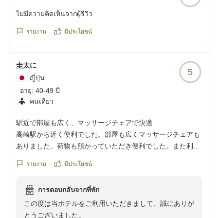
ไม่มีความคิดเห็นจากผู้รีวิว
รายงาน
มีประโยชน์
圭太に
5
ญี่ปุ่น
อายุ:
40-49 ปี
คนเดียว
駅近で部屋も広く、マッサージチェアで快適
高崎駅から近く便利でした。部屋も広くマッサージチェアも
ありました。荷物も預かっていただき便利でした。また利用
したい。
รายงาน
มีประโยชน์
クチコミの詳細はこちらから
https://review.travel.rakuten.co.jp/hotel/voice/136287?
การตอบกลับจากที่พัก
reviewId=33123478327410
この度は当ホテルをご利用いただきまして、誠にありが
とうございました。