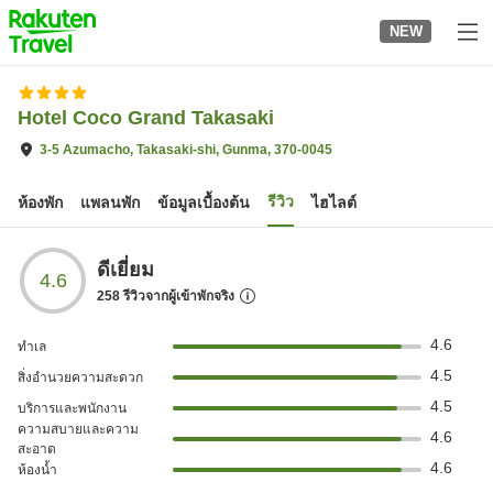
to
NEW
top
page
Hotel Coco Grand Takasaki
3-5 Azumacho, Takasaki-shi, Gunma, 370-0045
รีวิว
ห้องพัก
แพลนพัก
ข้อมูลเบื้องต้น
ไฮไลต์
ดีเยี่ยม
4.6
258
รีวิวจากผู้เข้าพักจริง
4.6
ทำเล
4.5
สิ่งอำนวยความสะดวก
4.5
บริการและพนักงาน
ความสบายและความ
4.6
สะอาด
4.6
ห้องน้ำ