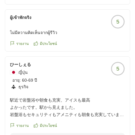
ผู้เข้าพักจริง
5
ไม่มีความคิดเห็นจากผู้รีวิว
รายงาน
มีประโยชน์
ひーしぇる
5
ญี่ปุ่น
อายุ:
60-69 ปี
ธุรกิจ
駅近で岩盤浴や朝食も充実、アイスも最高
よかったです。駅から見えました。
岩盤浴もセキュリティもアメニティも朝食も充実していまし
た。
รายงาน
มีประโยชน์
また機会があれば是非いきたいです。