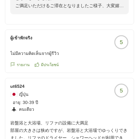
ご満足いただけるご滞在となりましたご様子、大変嬉し
く拝読いたしました。「また利用したい」とのお言葉
は、何よりの励みになります。ありがとうございます。
次回もご満足いただけるよう、日々精進してまいりま
す。また是非お越しくださいませ。
ผู้เข้าพักจริง
5
フロント 土屋
ไม่มีความคิดเห็นจากผู้รีวิว
รายงาน
มีประโยชน์
ut6524
5
ญี่ปุ่น
อายุ:
30-39 ปี
คนเดียว
岩盤浴と大浴場、リファの設備に大満足
部屋の大きさは狭めですが、岩盤浴と大浴場でゆっくりでき
ました。リファのドライヤー、シャワーヘッドが利用できて