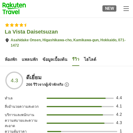
to
NEW
top
page
La Vista Daisetsuzan
Asahidake Onsen, Higashikawa-cho, Kamikawa-gun, Hokkaido, 071-
1472
รีวิว
ห้องพัก
แพลนพัก
ข้อมูลเบื้องต้น
ไฮไลต์
ดีเยี่ยม
4.3
266
รีวิวจากผู้เข้าพักจริง
4.4
ทำเล
4.1
สิ่งอำนวยความสะดวก
4.2
บริการและพนักงาน
ความสบายและความ
4.3
สะอาด
1
ความคุ้มราคา