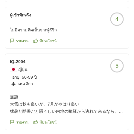
夕食の鹿肉と雉肉 好みではないけれどとても珍しく頂きまし
た
ผู้เข้าพักจริง
4
母の誕生日に利用させて頂いたのですが
チェックイン時にデザートプレートにおめでとうのメッセー
ไม่มีความคิดเห็นจากผู้รีวิว
ジをお願いしたところ快く引き受けてくれて 実際素晴らしい
メッセージプレートで感激しました
รายงาน
มีประโยชน์
いろいろなホテルを利用していますが ここまでしてくれたと
ころは初めてです
IQ-2004
ワインや夜鳴きそばの利用はしませんでしたが全てにおいて
5
満足です
ญี่ปุ่น
是非また利用したいと思います
อายุ:
50-59 ปี
クチコミの詳細はこちらから
คนเดียว
https://review.travel.rakuten.co.jp/hotel/voice/66785?
無題
reviewId=33123478288011
大雪は秋も良いが、7月がやはり良い
猛暑だ酷暑だと騒々しい内地の喧騒から逃れて来るなら、こ
の時期をおいて他はない
รายงาน
มีประโยชน์
かつて巡った大雪の山々
訳あって北の大地を離れ13年