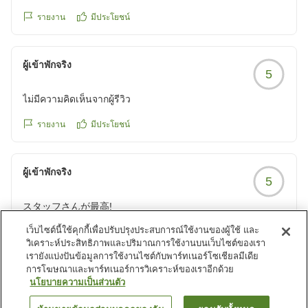
どの必要なものは取っていくシステムでした。
私が一番魅力的に思ったポイントは、お部屋で挽きたて淹れ
รายงาน
มีประโยชน์
たてのコーヒーが楽しめるところです。手挽きのミルが置い
てあり、旅先ならではののんびりした時間を過ごせるのがよ
ผู้เข้าพักจริง
かったです。コーヒーとても美味しかったです。
5
カップや緑茶用の急須などこだわりが感じられるアイテムが
揃えられていました。
ไม่มีความคิดเห็นจากผู้รีวิว
รายงาน
มีประโยชน์
【温泉、サービス】
檜風呂、露天の岩風呂、寝湯、樽風呂があって、たまたまで
すが、貸切状態だったのでのんびりゆっくり浸かれました。
ผู้เข้าพักจริง
5
脱衣所も清潔だったので特に気になることはなく、お風呂上
がりにアイスとフルーツビネガードリンクのサービスも堪能
スタッフさんが最高!
しました。
古いお城のような、大きな山小屋のような素敵な建物です。
เว็บไซต์นี้ใช้คุกกี้เพื่อปรับปรุงประสบการณ์ใช้งานของผู้ใช้ และ
木をふんだんに使った調度品もとても温かみがあります。
วิเคราะห์ประสิทธิภาพและปริมาณการใช้งานบนเว็บไซต์ของเรา
紅茶飲み放題の時間帯もあり、紅茶とチョコチップスコーン
部屋には暖炉がありコーヒーミルがあります。家で豆を挽い
เรายังแบ่งปันข้อมูลการใช้งานไซต์กับพาร์ทเนอร์โซเชียลมีเดีย
も美味しくいただきました。ワインと夜鳴きそば提供の時間
รายงาน
มีประโยชน์
การโฆษณาและพาร์ทเนอร์การวิเคราะห์ของเราอีกด้วย
てコーヒーを飲むことがないので、ゆっくり豆を挽いて飲む
は、お部屋でゆっくりしていたのでいただきませんでした
นโยบายความเป็นส่วนตัว
コーヒーはとても穏やかな気持ちになりました
が、とても良いサービスだと感じました。
夜は和食をいただきました。お刺身もとても新鮮で美味し