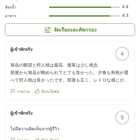
4.4
ห้องน้ำ
4.3
อาหาร
จัดเรียงและคัดกรอง
ผู้เข้าพักจริง
4
旭岳の眺望と狩人焼は最高、接客は少し残念
部屋から旭岳が眺められてとても良かった。夕食も和祝が選
べて狩人焼は良かったです。部屋も広く、レトロな感じが落
ち着きました。ちょっと残念だったとのは、私自信、難聴で
รายงาน
มีประโยชน์
補聴器を総直しているのですが、夕食の時対のスタッフが皆
さんマスク着用で、とても聞きづらかったのと、マスク装着
されているとスタッフの方の表情が読み取れないので距離感
ผู้เข้าพักจริง
5
を感じました。それぞれ個人の事情もあるかと思いますがそ
の点だけが残念でした。
ไม่มีความคิดเห็นจากผู้รีวิว
クチコミの詳細はこちらから