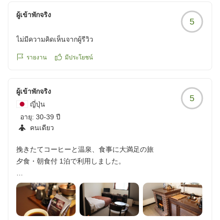
再び訪れた旭岳は、あの頃と同じ威容と威厳と懐の深い趣で
ผู้เข้าพักจริง
5
涙
ไม่มีความคิดเห็นจากผู้รีวิว
この時期にここに訪れる多くの外国人のナイスなセンスに敬
意を表します
รายงาน
มีประโยชน์
さらにこの御宿の和食コースを選択される海外からの訪問者
にも敬意を表します
ผู้เข้าพักจริง
食処において、外国人への対応に一生懸命に英語で対応して
5
いた若き職員にも敬意を表します
ญี่ปุ่น
クチコミの詳細はこちらから
อายุ:
30-39 ปี
https://review.travel.rakuten.co.jp/hotel/voice/66785?
คนเดียว
reviewId=33123478218885
挽きたてコーヒーと温泉、食事に大満足の旅
夕食・朝食付 1泊で利用しました。
【部屋】
落ち着いた木のぬくもりを感じるお部屋でした。アメニティ
は歯ブラシがあり、その他にヘアゴムやブラシ、コットンな