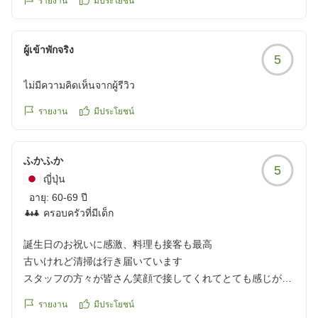
https://review.travel.rakuten.co.jp/hotel/voice/66785?
รายงาน
มีประโยชน์
reviewId=33123478544289
ผู้เข้าพักจริง
5
ไม่มีความคิดเห็นจากผู้รีวิว
รายงาน
มีประโยชน์
ふかふか
5
ญี่ปุ่น
อายุ:
60-69 ปี
ครอบครัวที่มีเด็ก
誕生日のお祝いに感激、料理も接客も最高
古いけれど清掃は行き届いています
スタッフの方々が皆さん笑顔で接してくれてとても感じが良
かったです
รายงาน
มีประโยชน์
お料理も夕食朝食共にとても満足です