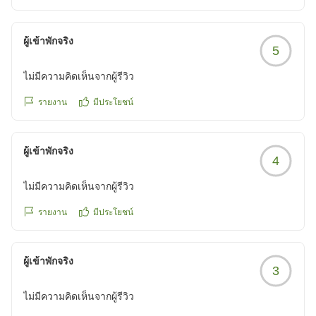
館内のつくりが少しだけ複雑なので最初はちょっと迷うかも
ผู้เข้าพักจริง
しれません。
5
お部屋のコンセントが少ないので携帯などを充電する時は少
し不便さはありました。
ไม่มีความคิดเห็นจากผู้รีวิว
近隣にアライグマが出ることがあるらしく、夜中に庇辺りか
รายงาน
มีประโยชน์
ら動物の足音が聞こえてきたときはびっくりしましたが(そ
の後トイレの水音で逃げた模様)翌日正体がわかった時は笑
い話になり、そのハプニング込みで良い思い出になりまし
ผู้เข้าพักจริง
4
た。
ไม่มีความคิดเห็นจากผู้รีวิว
追記:アメニティも良かったです。
他の画像やクチコミの詳細はこちらから
รายงาน
มีประโยชน์
https://review.travel.rakuten.co.jp/hotel/voice/18189?
reviewId=33123478126248
ผู้เข้าพักจริง
3
ไม่มีความคิดเห็นจากผู้รีวิว