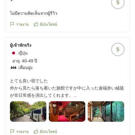
5
たです。観光地なので高いのは仕方ないと思いますがあと少
し物足りない感じです。
ไม่มีความคิดเห็นจากผู้รีวิว
クチコミの詳細はこちらから
https://review.travel.rakuten.co.jp/hotel/voice/18189?
รายงาน
มีประโยชน์
reviewId=33123478167365
ผู้เข้าพักจริง
5
ญี่ปุ่น
อายุ:
40-49 ปี
เพื่อนฝูง
とても良い宿でした
外から見たら落ち着いた旅館ですが中に入った途端赤い絨毯
が非日常感を演出してくれます。
スタッフの方は丁寧で、案内された部屋は緑に囲まれ広々と
していて、温泉は気持ちよく、お料理は朝食夕食ともに美味
しかったです(夕食のすき焼きはボリュームもあり)。
ライブラリーラウンジで窓の外を眺めながら自由にコーヒー
を飲めたのも良かった。
รายงาน
มีประโยชน์