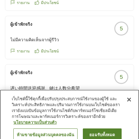
รายงาน
มีประโยชน์
ผู้เข้าพักจริง
5
ไม่มีความคิดเห็นจากผู้รีวิว
รายงาน
มีประโยชน์
ผู้เข้าพักจริง
5
遅い時間送迎感謝、鍵は人数分希望
遅い時間にも関わらず、送迎の車を快く出して頂き、気持ち
เว็บไซต์นี้ใช้คุกกี้เพื่อปรับปรุงประสบการณ์ใช้งานของผู้ใช้ และ
よく宿泊出来ました。強いて言うなら部屋の鍵が人数分頂け
วิเคราะห์ประสิทธิภาพและปริมาณการใช้งานบนเว็บไซต์ของเรา
れば、自由にお風呂に行けたのでなお良かったです!
เรายังแบ่งปันข้อมูลการใช้งานไซต์กับพาร์ทเนอร์โซเชียลมีเดีย
รายงาน
มีประโยชน์
การโฆษณาและพาร์ทเนอร์การวิเคราะห์ของเราอีกด้วย
クチコミの詳細はこちらから
นโยบายความเป็นส่วนตัว
https://review.travel.rakuten.co.jp/hotel/voice/18189?
reviewId=33123477891225
ดูรายการเพิ่มเติม
ห้ามขายข้อมูลส่วนบุคคลของฉัน
ยอมรับทั้งหมด