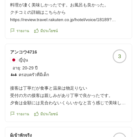
料理が凄く美味しかったです。お風呂も良かった。
クチコミの詳細はこちらから
https://review.travel.rakuten.co.jp/hotel/voice/18189?
reviewId=33123478198398
รายงาน
มีประโยชน์
アンコウ4716
3
ญี่ปุ่น
อายุ:
20-29 ปี
ครอบครัวที่มีเด็ก
接客は丁寧だが食事と温泉は物足りない
受付の方の接客は親しみがあり丁寧で良かったです。
夕食は金額には見合わないくらいかなと言う感じで美味しか
ったですがやや不満が残ります。朝食は美味しかったです。
รายงาน
มีประโยชน์
貸切の温泉のみしか入っていないので普通の温泉の評価はで
きませんが、貸切の温泉はカップルであれば入ってもいいの
かなという感じです。特にこれといっていいものではなかっ
ผู้เข้าพักจริง