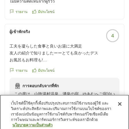
ไม่มีความคิดเห็นจากผู้รีวิว
ウエルカムやデザート、そしてお食事もお気に召してい
ただけたようで何よりです。
รายงาน
มีประโยชน์
また、当館でお寛ぎいただく皆様の癒やしとなれば幸い
です。
ผู้เข้าพักจริง
4
山陰湯村温泉 湧泉の宿 ゆあむは、四季折々の表情を
工夫を凝らした食事と良いお湯に大満足
見せる湯村温泉の自然に囲まれております。
友人の紹介で知りましたーーとても良かったデス
ぜひまた季節を変えて、心身をリフレッシュしにお越し
お風呂もお料理も!
くださいませ。
友人から聞いていた通り、お夕食は、丁寧に工夫されたお料
รายงาน
มีประโยชน์
理の数々が次々とーー器も凝っていてーーお酒も進みました
お客様のまたのお帰りを心よりお待ちしております。
ーー型通りでない一例として、牛すじの茶碗蒸し!!美味しか
การตอบกลับจากที่พัก
った!デス
スタッフ一同
この度は、山陰湯村温泉 湧泉の宿 ゆあむへご宿泊い
朝食も大きな蒸籠蒸しをはじめ、豪華でしたーーちなみに夕
ただき、誠にありがとうございます。
朝とデザート付きでした
เว็บไซต์นี้ใช้คุกกี้เพื่อปรับปรุงประสบการณ์ใช้งานของผู้ใช้ และ
ご友人からのご紹介とのこと、大変嬉しく拝読いたしま
วิเคราะห์ประสิทธิภาพและปริมาณการใช้งานบนเว็บไซต์ของเรา
เรายังแบ่งปันข้อมูลการใช้งานไซต์กับพาร์ทเนอร์โซเชียลมีเดีย
した。
お風呂は広くはないですが、良いお湯でした
การโฆษณาและพาร์ทเนอร์การวิเคราะห์ของเราอีกด้วย
お部屋は露天風呂付きではなかったのですが、
นโยบายความเป็นส่วนตัว
当館自慢のお食事につきまして、お褒めの言葉をいただ