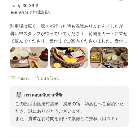
岸まで遊びに行きました。クラゲもいましたが、透明度の高
อายุ:
30-39 ปี
い海を味わえて満足でした。その後の温泉と夕食は最高でし
ครอบครัวที่มีเด็ก
た。
クチコミの詳細はこちらから
駐車場は広く、我々が行った時も混雑ありませんでしたが、
https://review.travel.rakuten.co.jp/hotel/voice/10636?
暑い中スタッフが待っていてくださり、荷物をカートに乗せ
reviewId=33123478595729
て運んでくださり、受付までご案内くださいました。受付も
スムーズで丁寧にご案内くださり、ウェルカムドリンクと甘
納豆チョコもおいしかったです。館内はどこも整っていて清
潔でオシャレに美しかったです。客室も清潔でどこも綺麗で
した。和室は広々してくつろげました。大浴場のタオルを使
えるので、大浴場へはタオル以外を持っていけばいいのも助
รายงาน
มีประโยชน์
かります。お風呂は内風呂と露天風呂利用しました。お風呂
上がりには1本無料のアイスキャンディもいただけて大人も
การตอบกลับจากที่พัก
子供も満足、おいしかったです。お食事会場の内装も美しく
この度は山陰湯村温泉 湧泉の宿 ゆあむへご宿泊いた
てオシャレでした。お食事内容も一品一品こだわってあり、
だき、誠にありがとうございます。
どれも妥協なく趣向を凝らされていると思いました。スタン
また、貴重なお時間を割いて素敵なご投稿（口コミ）頂
ダード懐石だったので牛肉は出なかったと思います。お腹い
き重ねて御礼申し上げます。
っぱいになりました。朝食もご飯が進むおかずが少しずつた
くさん種類があり、ご飯を3杯くらい食べてしまいました。