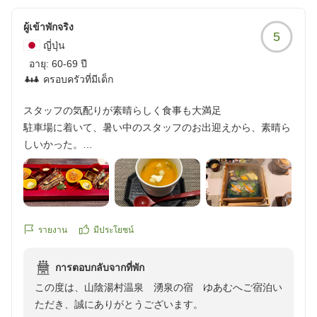
駐車場でのご案内からチェックイン、館内の清潔感、そ
素敵な滞在になりました。チェックアウト後は湯島温泉を少
して大浴場や湯上がりサービスに至るまで、大変温かい
ผู้เข้าพักจริง
しだ散策しましたが、主要スポットへも車を置いたまま歩い
5
お言葉をいただきスタッフ一同感激しております。
ญี่ปุ่น
ていくことができました。
また、お食事につきましても、一品一品へのこだわりや
อายุ:
60-69 ปี
他の画像やクチコミの詳細はこちらから
朝食のボリューム感など、ご満足いただけたご様子を拝
ครอบครัวที่มีเด็ก
https://review.travel.rakuten.co.jp/hotel/voice/10636?
読し、大変嬉しく存じます。お食事会場の雰囲気もお楽
reviewId=33123478575594
しみいただけたようで何よりでございます。
スタッフの気配りが素晴らしく食事も大満足
駐車場に着いて、暑い中のスタッフのお出迎えから、素晴ら
チェックアウト後には湯村温泉の散策も満喫されたとの
しいかった。
こと、当館を拠点に旅のひとときをゆったりとお過ごし
ロケーションは、うーん、あまり...
いただけたようで大変光栄です。
温泉もマッサージ機も堪能しました。
夕食のかぼちゃの茶碗蒸しも、美味しかった。
今回いただきました温かいお言葉は、今後のサービス向
食事の時のスタッフも、私達の食事を気にしながら、次のお
上の励みとさせていただきます。
料理を持って来てくれました。
รายงาน
มีประโยชน์
また季節を変えて、ぜひ当館へお越しくださいませ。お
朝食も、朝から蒸籠蒸しを頂き、お腹いっぱいで、昼食抜き
客様のまたのお帰りを心よりお待ち申し上げておりま
になりました。
การตอบกลับจากที่พัก
す。
月1旅行していますが、色んなホテルがありますが、こちら
この度は、山陰湯村温泉 湧泉の宿 ゆあむへご宿泊い
は、気配りが素晴らしいと思います。
ただき、誠にありがとうございます。
ご丁寧なお便り及び素敵な画像掲載も併せて感謝申し上
荒湯のゆで卵も、美味しかったです。