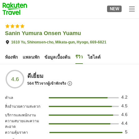
to
NEW
top
page
Sanin Yumura Onsen Yuamu
1610 Yu, Shinonsen-cho, Mikata-gun, Hyogo, 669-6821
รีวิว
ห้องพัก
แพลนพัก
ข้อมูลเบื้องต้น
ไฮไลต์
ดีเยี่ยม
4.6
564
รีวิวจากผู้เข้าพักจริง
4.2
ทำเล
4.5
สิ่งอำนวยความสะดวก
4.6
บริการและพนักงาน
ความสบายและความ
4.4
สะอาด
5
ความคุ้มราคา