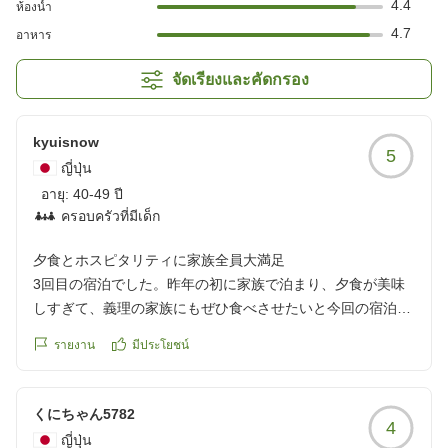
4.4
ห้องน้ำ
4.7
อาหาร
จัดเรียงและคัดกรอง
kyuisnow
5
ญี่ปุ่น
อายุ:
40-49 ปี
ครอบครัวที่มีเด็ก
夕食とホスピタリティに家族全員大満足
3回目の宿泊でした。昨年の初に家族で泊まり、夕食が美味
しすぎて、義理の家族にもぜひ食べさせたいと今回の宿泊に
至りました。
รายงาน
มีประโยชน์
家族全員、食事も、スタッフの方のホスピタリティも宿の雰
囲気も素敵だと、とても喜んでいました。
くにちゃん5782
4
チェックインした後、小学生もいたので、車を走らせ諸寄海
ญี่ปุ่น