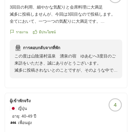
いました。
3回目の利用、細やかな気配りと会席料理に大満足
またのお越しを、スタッフ一同心よりお待ち申し上げて
滅多に投稿しませんが、今回は3回目なので投稿します。
おります。
全てにおいて、一つ一つの気配りに大満足です。
スタッフ一同
特に、朝夕のこだわり会席は素晴らしかった。
รายงาน
มีประโยชน์
クチコミの詳細はこちらから
https://review.travel.rakuten.co.jp/hotel/voice/10636?
การตอบกลับจากที่พัก
reviewId=33123478321189
この度は山陰湯村温泉 湧泉の宿 ゆあむへ3度目のご
来訪をいただき、誠にありがとうございます。
滅多に投稿されないとのことですが、そのような中で今
回このような温かいお言葉を頂戴し、大変光栄に存じま
す。
私共のサービスや、こだわりを持ってご用意しておりま
ผู้เข้าพักจริง
4
す朝夕の会席料理につきましてもご満足いただけたご様
ญี่ปุ่น
子で何よりです。スタッフ一同大変嬉しく励みになりま
อายุ:
40-49 ปี
す。
เพื่อนฝูง