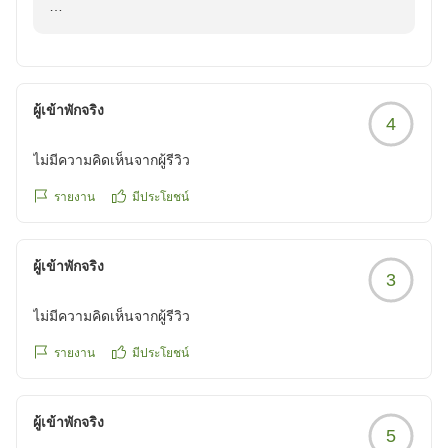
げます。
お世話になりました。
スタッフの対応や、お食事につきまして温かいお褒めの
盛夏の候、ご自愛専一の程をお祈りいたします。
クチコミの詳細はこちらから
言葉をいただき、大変光栄に存じます。
スタッフ一同
https://review.travel.rakuten.co.jp/hotel/voice/10636?
お食事の際、スタッフの気配りをお感じいただけたとの
reviewId=33123478568889
こと、私共にとりまして何よりの励みでございます。
ผู้เข้าพักจริง
4
また、当館自慢の朝食の蒸籠蒸しや、かぼちゃの茶碗蒸
しなどもご堪能いただけたご様子で、大変嬉しく拝読い
ไม่มีความคิดเห็นจากผู้รีวิว
たしました。
รายงาน
มีประโยชน์
周辺の荒湯でのゆで卵作りも楽しまれたとのこと、湯村
温泉ならではの夏休み特別企画（観光協会）体験を満喫
ผู้เข้าพักจริง
していただけたようで何よりです。
3
ไม่มีความคิดเห็นจากผู้รีวิว
月1回のご旅行を楽しまれているお客様に「気配りが素
晴らしい」とのお言葉をいただき、スタッフ一同身の引
รายงาน
มีประโยชน์
き締まる思いです。これからもお客様に心から寛いでい
ただける空間作りを目指してまいります。
ผู้เข้าพักจริง
5
素敵な画像掲載（食事）感謝申し上げます、有難うござ