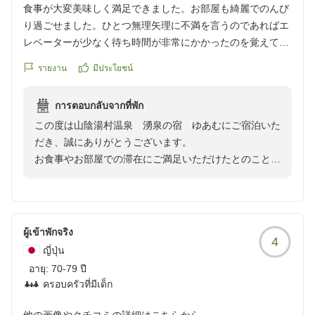
お客様にまたお越しいただけるよう、今後も一つ一つの
食事が大変美味しく満足できました。お部屋も綺麗でのんび
気配りを大切に、より良い宿づくりに努めてまいりま
り過ごせました。ひとつ無理矢理に不満を言うのであればエ
す。
レベーターが少なく待ち時間が非常にかかったのを覚えてい
ます。エレベーター移動が基本なのでなんとか改善できれば
รายงาน
มีประโยชน์
また季節を変えて、ぜひ当館へお越しくださいませ。
より満足度が高くなると思います。
お客様のまたのご来館を心よりお待ち申し上げておりま
クチコミの詳細はこちらから
す。
การตอบกลับจากที่พัก
https://review.travel.rakuten.co.jp/hotel/voice/10636?
この度は山陰湯村温泉 湧泉の宿 ゆあむにご宿泊いた
reviewId=33123478267430
山陰湯村温泉 湧泉の宿 ゆあむ スタッフ一同
だき、誠にありがとうございます。
お食事やお部屋での滞在にご満足いただけたとのこと、
大変嬉しく拝読いたしました。
一方で、エレベーターの待ち時間に関しまして、ご不便
をおかけし申し訳ございませんでした。特に混み合う時
ผู้เข้าพักจริง
4
間帯「食事時（夕食/朝食）及びチェックアウト/その
ญี่ปุ่น
他」
อายุ:
70-79 ปี
大変ご迷惑をお掛けしております。
ครอบครัวที่มีเด็ก
貴重なご指摘をいただきありがとうございます。スムー
ズなご移動のためにどのような改善が可能か、今後の施