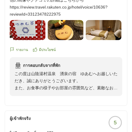
他の画像やクチコミの詳細はこちらから
設運営の参考にさせていただきます。
https://review.travel.rakuten.co.jp/hotel/voice/10636?
reviewId=33123478222975
いただいたご意見を真摯に受け止め、より快適にお過ご
しいただける宿を目指してまいります。
貴重なご意見及び素敵なお便りを頂き感謝申し上げま
す。
รายงาน
มีประโยชน์
またのお越しをスタッフ一同、心よりお待ち申し上げて
おります。
การตอบกลับจากที่พัก
この度は山陰湯村温泉 湧泉の宿 ゆあむへお越しいた
盛夏の候、ご自愛専一の程をお祈りいたします。
だき、誠にありがとうございます。
また、お食事の様子やお部屋の雰囲気など、素敵なお写
真とともに温かいご感想をいただき、重ねて御礼申し上
げます。
当館でのひとときをごゆっくりとお過ごしいただけたご
ผู้เข้าพักจริง
5
様子を拝見し、スタッフ一同大変嬉しく思っておりま
す。