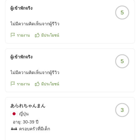
禁煙をご希望のお客様や、臭いにご不安のあるお客様に
して借りました。
うございます。
ผู้เข้าพักจริง
は可能な限り配慮させていただきますので、次回お越し
5
特にビーフシチューが印象に残ったとのこと、大変嬉し
の際はどうぞお気軽にお申し付けくださいませ。
布団はふかふかでしたが、少し湿気っていたのが残念でし
く拝読いたしました。
ไม่มีความคิดเห็นจากผู้รีวิว
た。
こちらは但馬牛を使用した、当館でも人気の一品でござ
「次回もまたこちらに泊まりたい」とのお言葉は、私ど
いますので、お気に召していただけましたこと何よりで
รายงาน
มีประโยชน์
もにとって何よりの励みでございます。
他にも城崎の宿に泊まった事があるので、比べてしまってこ
ございます。
これからも頂戴したお言葉に恥じることのないよう、皆
の評価となりましたが、
様にご満足いただける宿を目指し、スタッフ一同心を込
みなさん愛想よく、接客もとてもよく対応してくださり、快
ผู้เข้าพักจริง
また、お布団につきましては、ご不快な思いをお掛け
5
めたおもてなしに努めてまいります。
適に過ごせました。
し、申し訳ございませんでした。
クチコミの詳細はこちらから
ไม่มีความคิดเห็นจากผู้รีวิว
今の季節は湿度が高く、より快適にお休みいただけるよ
wanderlust様に再びお目にかかれます日を、心よりお待
https://review.travel.rakuten.co.jp/hotel/voice/56951?
う様々な工夫を重ねておりますが、ご期待に添えず心苦
ち申し上げております。
รายงาน
มีประโยชน์
reviewId=33123478214735
しく思っております。管理方法について改めて見直し、
より快適な環境づくりに努めてまいります。
あられちゃんまん
3
一方、担当スタッフの対応につきましては、言葉が十分
ญี่ปุ่น
に伝わらない場面があり、ご不便とご心配をお掛けしま
อายุ:
30-39 ปี
したことを心よりお詫び申し上げます。
ครอบครัวที่มีเด็ก
担当したスタッフは研修中ではございますが、お客様に