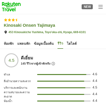
to
NEW
top
page
Kinosaki Onsen Tajimaya
453 Kinosakicho Yushima, Toyo'oka-shi, Hyogo, 669-6101
รีวิว
ห้องพัก
แพลนพัก
ข้อมูลเบื้องต้น
ไฮไลต์
ดีเยี่ยม
4.5
145
รีวิวจากผู้เข้าพักจริง
4.6
ทำเล
4.4
สิ่งอำนวยความสะดวก
4.5
บริการและพนักงาน
ความสบายและความ
4.4
สะอาด
4.4
ห้องน้ำ