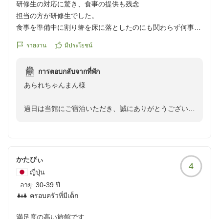
寄り添った接客ができるよう日々学びを重ねておりま
研修生の対応に驚き、食事の提供も残念
す。そのような中でも、「いい方だった」とのお言葉を
担当の方が研修生でした。
添えていただきましたことは、本人にとって大きな励み
食事を準備中に割り箸を床に落としたのにも関わらず何事も
となりますので、必ず伝えさせていただきます。
なく机においたり、お品書きにあるお吸い物が提供されない
รายงาน
มีประโยชน์
ことを聞くと「あ、いりますか?」と言われました。いるか
当館では、国籍に関わらず、お客様に安心してお過ごし
入らないかはこちらが判断しますし勝手にいらないものと判
いただける接客と、日本の温泉旅館ならではのおもてな
การตอบกลับจากที่พัก
断されていてびっくりしました。
しを大切にしながらスタッフの育成に努めております。
あられちゃんまん様
お食事はお刺身以外は美味しかったです。
お客様が「日本の温泉旅館らしいおもてなし」を期待し
クチコミの詳細はこちらから
てお越しくださったお気持ちは真摯に受け止めておりま
過日は当館にご宿泊いただき、誠にありがとうございま
https://review.travel.rakuten.co.jp/hotel/voice/56951?
す。そのご期待に対し、言葉の面で十分にお応えできな
した。
reviewId=33123478161645
かったことを重く受け止め、日本語でのコミュニケーシ
また、お忙しいところ口コミへのご投稿、重ねて御礼申
ョンをはじめ、接客全般の教育・指導をより一層充実さ
し上げます。
せてまいります。
かたぴぃ
4
このたびは、スタッフの不手際により、ご不快な思いを
ญี่ปุ่น
これからも、お越しいただくすべてのお客様に心地よく
おかけしましたこと、心よりお詫び申し上げます。
อายุ:
30-39 ปี
お過ごしいただける宿を目指し、スタッフ一同精進して
お食事の準備中に割り箸を床へ落としたにもかかわら
ครอบครัวที่มีเด็ก
まいります。
ず、そのままお客様へお出ししてしまったことは、本来
この度は貴重なご意見をお寄せいただき、誠にありがと
あってはならないことであり、衛生面への配慮を著しく
満足度の高い旅館です