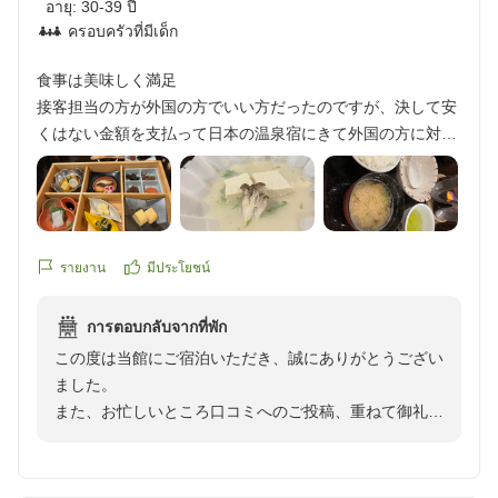
อายุ:
30-39 ปี
子を伺うことができ、安堵いたしました。
ครอบครัวที่มีเด็ก
客室の雰囲気や接客、お食事、さらには配膳のタイミン
食事は美味しく満足
グに至るまで具体的にお褒めのお言葉を頂戴し、スタッ
接客担当の方が外国の方でいい方だったのですが、決して安
フ一同大変ありがたく拝読いたしました。
くはない金額を支払って日本の温泉宿にきて外国の方に対応
されるのは残念でした。
また、色浴衣や下駄、お荷物のお預かりなどもご活用い
個人的な意見ですが、言葉もちゃんと伝わっていない時があ
ただき、城崎のまち歩きをお楽しみいただけたご様子
りましたし、外国に行っているわけではないので、日本宿ま
に、何より嬉しく存じます。当館では城崎温泉でも随一
してや温泉地の旅館なら日本人に接客してほしいなと思いま
を目指し、豊富な種類の色浴衣をご用意しておりますの
した。
รายงาน
มีประโยชน์
で、お気に入りの一枚との出会いも旅の思い出のひとつ
となっておりましたら幸いでございます。
ごはんはとっても美味しかったです。
การตอบกลับจากที่พัก
夕食・朝食ともにボリュームがあり大満足。
この度は当館にご宿泊いただき、誠にありがとうござい
お部屋につきましては、当館ではベッドルームを除き喫
とくにビーフシチューが私は一番印象に残っています。
ました。
煙可能なお部屋となっております。壁には土壁や和紙な
また、お忙しいところ口コミへのご投稿、重ねて御礼申
どの自然素材を使用しており、臭いが残りにくいことに
部屋にお風呂はなく、貸切風呂を借りて入るか外湯に行くか
し上げます。
加え、お客様をお迎えする前にはできる限りの消臭対応
になります。
を行っております。
貸切風呂は予約制ではなく、行きたいときにフロントに電話
お食事につきまして、高いご評価を賜り、誠にありがと