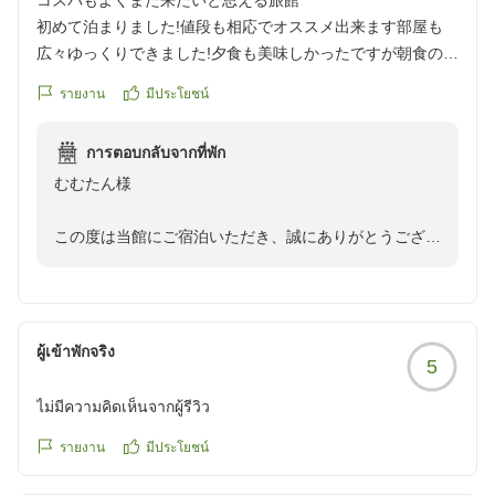
コスパもよくまた来たいと思える旅館
お料理につきましても「とても美味しかった」とのお言
初めて泊まりました!値段も相応でオススメ出来ます部屋も
葉をいただき、調理場にとって何よりの励みでございま
広々ゆっくりできました!夕食も美味しかったですが朝食の方
す。
が好みでとても美味しかったです!女性は色浴衣が自由に選べ
旬の食材を使用し、一品一品心を込めてご用意しており
รายงาน
มีประโยชน์
るのがいいなと思いました!女将が挨拶に来てくださりとても
ますので、お楽しみいただけたご様子に安堵しておりま
嬉しかったです!少し気になる点ですが、お部屋にいる時外の
す。
การตอบกลับจากที่พัก
足音が気になります!階段を昇り降りする音なのか廊下なのか
むむたん様
分かりませんが少し気になりました!また、貸切風呂の設備は
また、担当させていただいた客室係への温かい言葉もあ
とても良かったのですが、お風呂の少し見えない所に風呂の
りがとうございます。
この度は当館にご宿泊いただき、誠にありがとうござい
蓋が置いてあったり、、、見えない方がいいかなと思いまし
お客様に心地よくお過ごしいただけるよう、一人ひとり
ました。
た!
がおもてなしの心を大切にしておりますので、そのよう
また、お忙しいところ口コミへのご投稿、重ねて御礼申
クチコミの詳細はこちらから
なお言葉を頂戴できましたことを大変嬉しく思います。
し上げます。
https://review.travel.rakuten.co.jp/hotel/voice/56951?
reviewId=33123478112960
ผู้เข้าพักจริง
これからも、お越しいただくすべてのお客様に「来て良
5
「また来たいと思える旅館」とのお言葉を頂戴し、大変
かった」と感じていただける宿であり続けられるよう、
光栄に存じます。
ไม่มีความคิดเห็นจากผู้รีวิว
スタッフ一同心を込めたおもてなしに努めてまいりま
お部屋でゆっくりとお過ごしいただき、お食事につきま
す。
してもご満足いただけたとのこと、何よりでございま
รายงาน
มีประโยชน์
す。さらに朝食をお気に召していただけたとのお言葉
まっちゃに様に再びお目にかかれます日を、スタッフ一