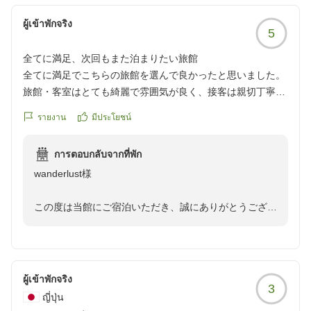
し上げます。
ผู้เข้าพักจริง
5
ご滞在中は至らない点もあったかと存じますが、温かい
お言葉を頂戴し、お喜びいただけたご様子を伺うことが
全てに満足、次回もまた泊まりたい旅館
でき、スタッフ一同大変ありがたく拝読いたしました。
全てに満足でこちらの旅館を選んで良かったと思いました。
旅館・客室はとても綺麗で雰囲気が良く、接客は親切丁寧で
また、お部屋につきましても「和を感じる」とのお言葉
丁度良いコミュニケーション量でした。
をいただき、誠にありがとうございます。当館では、昔
รายงาน
มีประโยชน์
ご飯は夜朝共にとても美味しく量もたくさんで満足感があ
ながらの温泉旅館の趣を大切にしながらも、快適にお過
り、配膳のタイミングもバッチリでした。
ごしいただける空間づくりを心がけておりますので、そ
การตอบกลับจากที่พัก
色浴衣や帯、籠の種類も豊富で、傘や下駄も借りることがで
のように感じていただけましたことを大変光栄に存じま
wanderlust様
き、チェックアウト後に荷物を預かっていただけるのとタオ
す。
ルも借りれるのが便利だと思いました。
この度は当館にご宿泊いただき、誠にありがとうござい
お部屋の説明には禁煙とは表記されていなかったため少し不
これからも、いただいたお言葉に恥じぬよう、お越しい
ました。
安でしたが、タバコの匂いは全くしませんでした。
ただく皆様に心安らぐひとときをお届けできる宿を目指
また、お忙しいところ口コミへのご投稿、重ねて御礼申
とても良い思い出になりました。次回城崎温泉に行く際も、
し、スタッフ一同心を込めたおもてなしに努めてまいり
し上げます。
またこちらに泊まりたいです。
ます。
他の画像やクチコミの詳細はこちらから
ผู้เข้าพักจริง
アイアイナ様に再びお目にかかれます日を、心よりお待
3
このたびは、すべてにおいて高いご評価を賜り、大変光
https://review.travel.rakuten.co.jp/hotel/voice/56951?
ญี่ปุ่น
ち申し上げております。
栄に存じます。また、ご安心してご滞在いただけたご様
reviewId=33123478375510