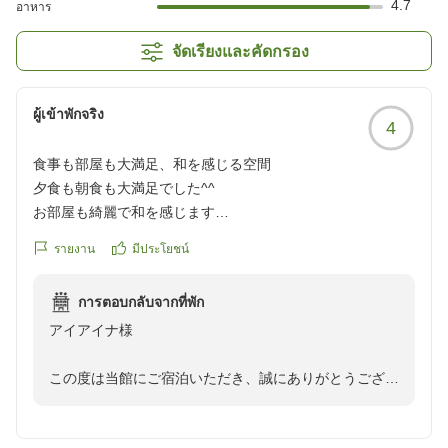
4.7
อาหาร
จัดเรียงและคัดกรอง
ผู้เข้าพักจริง
4
食事も部屋も大満足、和を感じる空間
夕食も朝食も大満足でした^^
お部屋も綺麗で和を感じます
รายงาน
มีประโยชน์
クチコミの詳細はこちらから
https://review.travel.rakuten.co.jp/hotel/voice/56951?
การตอบกลับจากที่พัก
reviewId=33123478453049
アイアイナ様
この度は当館にご宿泊いただき、誠にありがとうござい
ました。
また、お忙しいところ口コミへのご投稿、重ねて御礼申