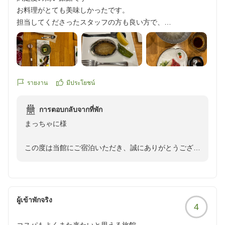
うございました。
欠いた対応でございました。また、お食事のご提供の際
お料理がとても美味しかったです。
の言葉遣いにつきましても、ご不快なお気持ちにさせて
担当してくださったスタッフの方も良い方で、
しまいましたことを、重ねてお詫び申し上げます。
色々とお気遣いいただきました。
満足度の高い旅行になりました。
研修中とはいえ、お客様に安心してお過ごしいただける
クチコミの詳細はこちらから
接客をご提供することが私どもの責任でございます。今
https://review.travel.rakuten.co.jp/hotel/voice/56951?
回のご指摘を真摯に受け止め、基本的な所作や衛生管
reviewId=33123478125061
รายงาน
มีประโยชน์
理、言葉遣いを改めて指導するとともに、研修体制につ
いても見直しを行い、どのスタッフがご担当しても安心
การตอบกลับจากที่พัก
してお過ごしいただける接客ができるよう努めてまいり
まっちゃに様
ます。
この度は当館にご宿泊いただき、誠にありがとうござい
また、お刺身につきましてもご期待に添えず、心苦しく
ました。
思っております。調理場とも共有し、より一層ご満足い
また、お忙しいところ口コミへのご投稿、重ねて御礼申
ただけるよう取り組んでまいります。
し上げます。
ผู้เข้าพักจริง
このたびは貴重なご意見をお寄せいただき、誠にありが
4
料理やサービスにつきまして、温かいお言葉を頂戴し、
とうございました。
スタッフ一同大変ありがたく拝読いたしました。
いただいたお声を今後の改善に活かし、より快適にお過