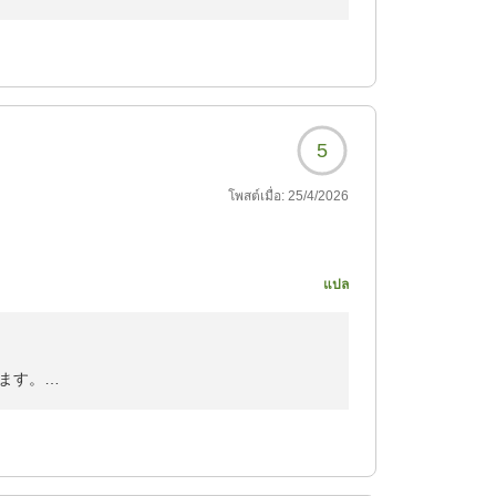
。お料理も褒めて頂き、ご滞在中も快適にお過
いただきました。
だけますよう、スタッフ一同心よりお待ち申し
5
โพสต์เมื่อ:
25/4/2026
แปล
939?
ます。
を
ました。またのご来館を心よりお待ち申し上げ