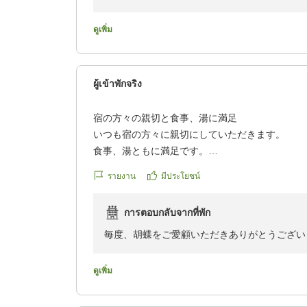
コミもお送りいただき重ねてお礼申し上げます
ごしいただけたご様子に大変嬉しく拝読させて
ดูเพิ่ม
是非機会がございましたら再度のご来館をいた
上げております。
ผู้เข้าพักจริง
日本が香る宿 山中温泉 胡蝶
宿の方々の親切と食事、湯に満足
いつも宿の方々に親切にしていただきます。
食事、湯ともに満足です。
クチコミの詳細はこちらから
รายงาน
มีประโยชน์
https://review.travel.rakuten.co.jp/hotel/voice/52
reviewId=33123477462105
การตอบกลับจากที่พัก
毎度、胡蝶をご愛顧いただきありがとうござい
これからも皆様にご満足いただけるおもてなし
目指して日々精進して参りたいと思います。
ดูเพิ่ม
お忙しい中クチコミも頂戴しありがとうござい
ております。