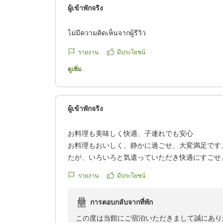
ผู้เข้าพักจริง
ไม่มีความคิดเห็นจากผู้รีวิว
รายงาน
มีประโยชน์
ดูเพิ่ม
ผู้เข้าพักจริง
お料理も美味しく快適、子連れでも安心
お料理もおいしく、静かに過ごせ、大変満足です
たが、いろいろと気遣っていただき快適にすごせ
ただきます。
รายงาน
มีประโยชน์
クチコミの詳細はこちらから
https://review.travel.rakuten.co.jp/hotel/voice/52
การตอบกลับจากที่พัก
reviewId=33123477918501
この度は当館にご宿泊いただきまして誠にあり