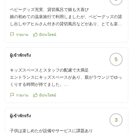
くなっている、とかなのかな?と思いましたが、とても残念
でした。
ベビーグッズ充実、貸切風呂で娘も大喜び
娘の初めての温泉旅行で利用しましたが、ベビーグッズの貸
また、0歳の子にベビー布団を用意して頂いていましたが、
し出しやアヒルさん付きの貸切風呂などがあり、とても楽し
布団が柔らかかったです。生後半年未満だと窒息防止のため
めました。お部屋も清潔でお料理も美味しくサービスもよか
รายงาน
มีประโยชน์
硬い布団が当たり前だと思っているので、柔らかい布団が用
ったです。ありがとうございました。
意されてるとは思いませんでした。結局夜中心配でなかなか
クチコミの詳細はこちらから
眠れませんでした。。
https://review.travel.rakuten.co.jp/hotel/voice/69349?
ผู้เข้าพักจริง
5
食事処のベビーベッドも、やわらかい布団でした。
reviewId=33123478187434
0歳でも、3ヶ月の子と11ヶ月の子では配慮しなきゃいけない
キッズスペースとスタッフの配慮で大満足
ことが違うと思うので中々難しいとは思うのですが、、布団
エントランスにキッズスペースがあり、親がラウンジでゆっ
の硬さは気になる人もいるんじゃないかなと勝手に思ってい
くりする時間が持てました。
ます。
子連れでの外食はいつも気を遣いましたが、宝生亭では食事
รายงาน
มีประโยชน์
中もスタッフの方が優しく、周りの理解もあり気兼ねなく美
また、食事に関して、概ね満足でしたが
味しくお料理を最後まで楽しめました。浴衣や4階の図書館
子供(未就学児)の朝食で、洋食メニュー(パンやウインナー、
スペースなど、サービスがたくさんで滞在時間がもっと欲し
ผู้เข้าพักจริง
サラダ)だったのですが、その中に魚の甘露煮?がありまし
3
い!と思う1泊2日でした。
た。栄養バランスを考えてのことだとは思うのですが、洋食
クチコミの詳細はこちらから
のおかずが並ぶ中、しかも子どもが食べなさそうなものを何
子供は楽しめたが設備やサービスに課題あり