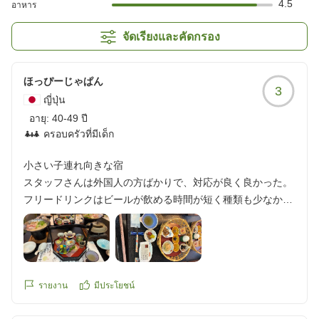
4.5
อาหาร
จัดเรียงและคัดกรอง
ほっぴーじゃぱん
3
ญี่ปุ่น
อายุ:
40-49 ปี
ครอบครัวที่มีเด็ก
小さい子連れ向きな宿
スタッフさんは外国人の方ばかりで、対応が良く良かった。
フリードリンクはビールが飲める時間が短く種類も少なかっ
た。ラウンジが混む時間は席が狭く感じました。お酒を飲む
ので、おつまみがあればいいと思いました。パンケーキも混
む時間はなかなか時間がかかった。
お風呂は内風呂は熱め、外風呂はかなりぬるかったです。脱
衣所はダイソンのドライヤーがあり清潔にされていて良かっ
รายงาน
มีประโยชน์
たです。