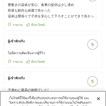
https://review.travel.rakuten.co.jp/hotel/voice/69349?
https://review.travel.rakuten.co.jp/hotel/voice/69349?
畳敷きの温泉が安心、食事の提供は少し遅め
reviewId=33123478100660
reviewId=33123477990523
部屋も館内も綺麗で良かった
温泉は畳張りで子供を安心して下ろすことができて良かった
ご飯はおいしかった
รายงาน
มีประโยชน์
夜ご飯のコースの提供スピードをもう少し早くして欲しかっ
た
ผู้เข้าพักจริง
5
クチコミの詳細はこちらから
https://review.travel.rakuten.co.jp/hotel/voice/69349?
ไม่มีความคิดเห็นจากผู้รีวิว
reviewId=33123477980345
รายงาน
มีประโยชน์
ผู้เข้าพักจริง
5
子連れに最高の旅館でした!
子連れに最高の旅館でした!
เว็บไซต์นี้ใช้คุกกี้เพื่อปรับปรุงประสบการณ์ใช้งานของผู้ใช้ และ
クチコミの詳細はこちらから
วิเคราะห์ประสิทธิภาพและปริมาณการใช้งานบนเว็บไซต์ของเรา