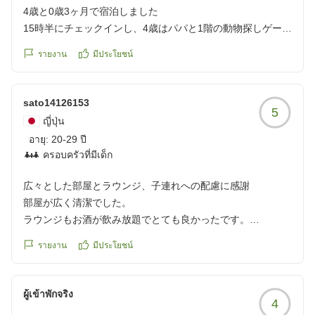
https://review.travel.rakuten.co.jp/hotel/voice/69349?
故?と思いました。
4歳と0歳3ヶ月で宿泊しました
reviewId=33123478143027
そして、一緒に宿泊した友人の子供(小学校低学年)のメニュ
15時半にチェックインし、4歳はパパと1階の動物探しゲーム
ーも、朝食は大人と同じメニューでしたが、子供は食べられ
や遊ぶ所に行ったり、夜は寝る前に4階にある絵本コーナー
รายงาน
มีประโยชน์
ないだろって思うおかずばかりでした。実際、その子は海苔
から絵本を持ってきて読んだりと4歳児は楽しかったと言っ
とひじき煮ぐらいしか食べ....
ています
クチコミの詳細はこちらから
sato14126153
5
https://review.travel.rakuten.co.jp/hotel/voice/69349?
部屋はユニットバスで洗い場がないため0歳は大浴場のベビ
ญี่ปุ่น
reviewId=33123478554411
ーバスで洗いました
อายุ:
20-29 ปี
大浴場にベビーソープがなく、ベビーシャンプーとリンスは
ครอบครัวที่มีเด็ก
ありました
温泉の温度が大人は入れても4歳は熱くて入れなかったです
広々とした部屋とラウンジ、子連れへの配慮に感謝
部屋が広く清潔でした。
朝は6時〜9時にコーヒーを無料で飲めるはずでしたが朝食後
ラウンジもお酒が飲み放題でとても良かったです。
に8時45分にいってももう無くなっていました
夕食時、従業員の方が1歳の子供に笑顔で話しかけてくださ
รายงาน
มีประโยชน์
り、途中ぐずった時はおもちゃも持ってきてくれとても助か
山代温泉自体を温泉街や観光地と期待していっても周囲を歩
りました。
いて散策しても古総湯があるくらいだったと思います
また家族で来たいと思います。
ผู้เข้าพักจริง
クチコミの詳細はこちらから
4
クチコミの詳細はこちらから