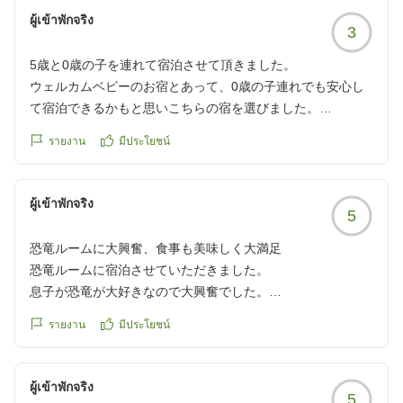
料理は美味しかったです。ただ朝食が小学校低学年で大人と
ผู้เข้าพักจริง
同じメニューは難しいかなと思いました。
3
部屋は少し古い感じがして、洗面所の水道からちょろちょろ
としか水が出ず、洗顔や歯磨きが大変でした。
5歳と0歳の子を連れて宿泊させて頂きました。
ウェルカムベビーのお宿とあって、0歳の子連れでも安心し
クチコミの詳細はこちらから
て宿泊できるかもと思いこちらの宿を選びました。
https://review.travel.rakuten.co.jp/hotel/voice/69349?
大浴場、貸切風呂ともにベビーソープやベビーベッドが完備
รายงาน
มีประโยชน์
reviewId=33123478569110
され、食事処にもベビーベッドやベビーカーが置かれてい
て、子連れに優しいなと実感しました。また、スタッフさん
も親切で、抱っこしてくれたりとてもありがたかったです。
ผู้เข้าพักจริง
5
子供の遊び場や景品もあり、子どもも大満足でした。
すごく子連れに特化したお宿だと思うので、これからもたく
恐竜ルームに大興奮、食事も美味しく大満足
さんの子連れ客が来られると思いますし、CMなどのイメー
恐竜ルームに宿泊させていただきました。
ジで選ぶ方も多いと思うので、ぜひここは直した方が良いの
息子が恐竜が大好きなので大興奮でした。
ではという点を勝手ながら述べさせてください。
上の子は初めて一人で2段ベッドで寝られました。
รายงาน
มีประโยชน์
お食事もとっても美味しかったです。また来たいです。
まず、無料サービスのミルトン(容器のみ)をお借りしたので
クチコミの詳細はこちらから
すが、びっくりするぐらいカビ臭かったです。あまりにも臭
https://review.travel.rakuten.co.jp/hotel/voice/69349?
ผู้เข้าพักจริง
くて、使用できませんでした。使う人があんまりいなくて古
5
reviewId=33123478345510