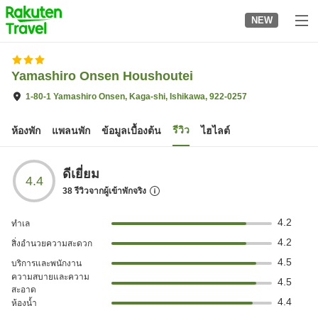
to
NEW
top
page
Yamashiro Onsen Houshoutei
1-80-1 Yamashiro Onsen, Kaga-shi, Ishikawa, 922-0257
รีวิว
ห้องพัก
แพลนพัก
ข้อมูลเบื้องต้น
ไฮไลต์
ดีเยี่ยม
4.4
38
รีวิวจากผู้เข้าพักจริง
4.2
ทำเล
4.2
สิ่งอำนวยความสะดวก
4.5
บริการและพนักงาน
ความสบายและความ
4.5
สะอาด
4.4
ห้องน้ำ