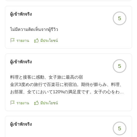
reviewId=33123478368189
ผู้เข้าพักจริง
5
ไม่มีความคิดเห็นจากผู้รีวิว
รายงาน
มีประโยชน์
ผู้เข้าพักจริง
5
料理と接客に感動、女子旅に最高の宿
金沢3度めの旅行で百楽荘に初宿泊。期待が膨らみ、料理、
お部屋、全てにおいて120%の満足度です。女子の心をわし
つかみ。
รายงาน
มีประโยชน์
食材、お料理の繊細さに加え、毎食サプライズの趣向に感激!
幸せなひとときで、金沢旅!素晴らしかったです。接客がとて
も気持ちよくて、より一層心
ผู้เข้าพักจริง
5
地好いものにしてもらえました。
他の画像やクチコミの詳細はこちらから