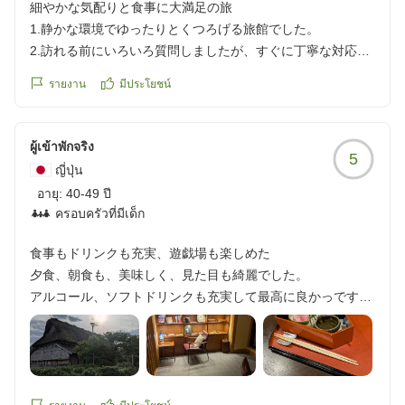
細やかな気配りと食事に大満足の旅
https://review.travel.rakuten.co.jp/hotel/voice/153452?
1.静かな環境でゆったりとくつろげる旅館でした。
reviewId=33123478285032
2.訪れる前にいろいろ質問しましたが、すぐに丁寧な対応を
してくださいました。
รายงาน
มีประโยชน์
3.従業員の方はいつもにこやかで親切でした。
4.別邸神楽に宿泊しましたが、12畳の部屋にもう一つ部屋が
あり、それぞれにテレビまでついてました。有田焼きのコー
ผู้เข้าพักจริง
5
ヒーカップも幾つか置いてあり、楽しめました。
ญี่ปุ่น
5.ラウンジでは時間帯によりおしゃれな3種類のデザートや
อายุ:
40-49 ปี
飲み物がありました。
ครอบครัวที่มีเด็ก
6.食事も地元の食材をふんだんに使い、お品書きにも工夫さ
れており、楽しかったです。
食事もドリンクも充実、遊戯場も楽しめた
7.貸し切り風呂は大変広びろしていました。
夕食、朝食も、美味しく、見た目も綺麗でした。
8.帰りの送迎バスの運転手さんも、加賀百万石の貴重
アルコール、ソフトドリンクも充実して最高に良かっです。
なお話をしてくださり、勉強になりました。
遊戯場もあり、卓球、ダーツ、ビリヤードもあり、楽しくあ
大満足の旅でした。
そべました...ありがとうございました。
他の画像やクチコミの詳細はこちらから
https://review.travel.rakuten.co.jp/hotel/voice/153452?
他の画像やクチコミの詳細はこちらから
reviewId=33123478239291