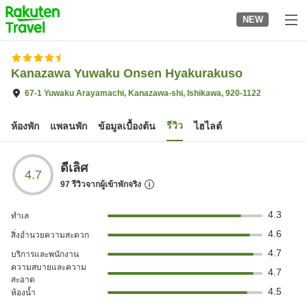
to
NEW
top
page
Kanazawa Yuwaku Onsen Hyakurakuso
67-1 Yuwaku Arayamachi, Kanazawa-shi, Ishikawa, 920-1122
รีวิว
ห้องพัก
แพลนพัก
ข้อมูลเบื้องต้น
ไฮไลต์
ดีเลิศ
4.7
97
รีวิวจากผู้เข้าพักจริง
4.3
ทำเล
4.6
สิ่งอำนวยความสะดวก
4.7
บริการและพนักงาน
ความสบายและความ
4.7
สะอาด
4.5
ห้องน้ำ