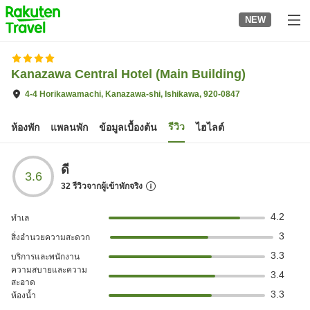
to
NEW
top
page
Kanazawa Central Hotel (Main Building)
4-4 Horikawamachi, Kanazawa-shi, Ishikawa, 920-0847
รีวิว
ห้องพัก
แพลนพัก
ข้อมูลเบื้องต้น
ไฮไลต์
ดี
3.6
32
รีวิวจากผู้เข้าพักจริง
4.2
ทำเล
3
สิ่งอำนวยความสะดวก
3.3
บริการและพนักงาน
ความสบายและความ
3.4
สะอาด
3.3
ห้องน้ำ