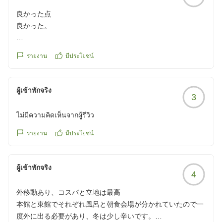
良かった点
良かった。
クチコミの詳細はこちらから
รายงาน
มีประโยชน์
https://review.travel.rakuten.co.jp/hotel/voice/474?
reviewId=33123476999564
ผู้เข้าพักจริง
3
ไม่มีความคิดเห็นจากผู้รีวิว
รายงาน
มีประโยชน์
ผู้เข้าพักจริง
4
外移動あり、コスパと立地は最高
本館と東館でそれぞれ風呂と朝食会場が分かれていたので一
度外に出る必要があり、冬は少し辛いです。