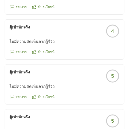
ただこの値段でこの位置に泊まれるのはとても楽で、朝食大
รายงาน
มีประโยชน์
浴場がついていてとても良かったです。
アメニティは薄く、朝食もバイキングですが品数は少ないの
でそこは注意が必要です。
ผู้เข้าพักจริง
4
クチコミの詳細はこちらから
https://review.travel.rakuten.co.jp/hotel/voice/474?
ไม่มีความคิดเห็นจากผู้รีวิว
reviewId=33123476918173
รายงาน
มีประโยชน์
ผู้เข้าพักจริง
5
ไม่มีความคิดเห็นจากผู้รีวิว
รายงาน
มีประโยชน์
ผู้เข้าพักจริง
5