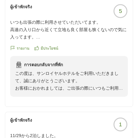
間を分けさせて頂いており、大変ご不便をお掛け致しま
ผู้เข้าพักจริง
5
して誠に申し訳ございませんでした。忙しい中、ご投稿
いただきまして誠にありがとうございます。お客様のま
いつも出張の際に利用させていただいてます。
たのご利用をスタッフ一同心よりお待ち申し上げており
高速の入り口から近くて立地も良く部屋も狭くないので気に
ます。
入ってます。
特に朝ごはんは美味しく、朝カレーは必ず食べます。
รายงาน
มีประโยชน์
การตอบกลับจากที่พัก
この度は、サンロイヤルホテルをご利用いただきまし
て、誠にありがとうございます。
お客様におかれましては、ご出張の際にいつもご利用い
ただき、重ねて御礼申し上げます。
当ホテルは高松中央インターからお車で約3分でござい
ますので、お車でお越しのお客様にはアクセスに大変便
利な立地となっております。
ผู้เข้าพักจริง
1
朝食にもご満足いただけたようで、大変嬉しく思いま
す。
11/29から2泊しました。