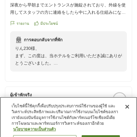
今後もより良いサービスを目指して努力してまいりま
深夜から早朝までエントランスが施錠されており、外線を使
す。
用してスタッフの方に連絡をしたら中に入れる仕組みになっ
この度はお忙しい中ご投稿いただきまして誠にありがと
ているようです。
うございます。
รายงาน
มีประโยชน์
1泊目、深夜にホテルに戻ってきた為、外線を2度ほど鳴らし
お客様のまたのご利用をスタッフ一同心よりお待ち申し
てみましたが、コール音が鳴りっぱなしでどなたにもご対応
上げております。
การตอบกลับจากที่พัก
頂けず。結局深夜から早朝までの時間は他のホテルを使用し
りん230様、
ました。
まず、この度は、当ホテルをご利用いただき誠にありが
このことをお伝えしたら口頭でのお詫びのみ。
とうございました。
チェックアウトの際にもこの件についてお詫びされることも
そして、ご迷惑をお掛けしたことお詫び申し上げます。
なく。返金などの対応はないものでしょうか 。
りん230様の口コミ投稿を全スタッフに周知し、当日の
あまりにも失礼です。
状況確認をいたしました。どのような状況だとしても、
ご迷惑をお掛けしたことには変わりありません。
ผู้เข้าพักจริง
3
大変申し訳ございませんでした。
เว็บไซต์นี้ใช้คุกกี้เพื่อปรับปรุงประสบการณ์ใช้งานของผู้ใช้ และ
ご指摘いただきました内線機につきまして、機械の故障
ไม่มีความคิดเห็นจากผู้รีวิว
วิเคราะห์ประสิทธิภาพและปริมาณการใช้งานบนเว็บไซต์ของเรา
等は見られませんでしたが、運用について改善策を試し
เรายังแบ่งปันข้อมูลการใช้งานไซต์กับพาร์ทเนอร์โซเชียลมีเดีย
ております。今回のようなことが二度とないよう、ご指
รายงาน
มีประโยชน์
การโฆษณาและพาร์ทเนอร์การวิเคราะห์ของเราอีกด้วย
摘を真摯に受け止め、努めて参ります。このようななか
นโยบายความเป็นส่วนตัว
なか言い難い内容をはっきりとお伝え下さったこと、最