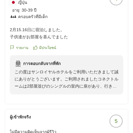
ญี่ปุ่น
上げております。
อายุ:
30-39 ปี
ครอบครัวที่มีเด็ก
2月15.16日に宿泊しました。
子供達がお部屋を喜んでました
รายงาน
มีประโยชน์
การตอบกลับจากที่พัก
この度はサンロイヤルホテルをご利用いただきまして誠
にありがとうございます。ご利用されましたコネクトル
ームは2部屋並びのシングルの室内に扉があり、行き来
できる作りとなっております。ツインルームと違い、
各々の時間を過ごすことが出来ると喜ばれております。
お子様方が気に入ってくださったとのこと、大変嬉しく
思います。
ผู้เข้าพักจริง
5
今後もより良いサービスを目指して努力してまいりま
す。
ไม่มีความคิดเห็นจากผู้รีวิว