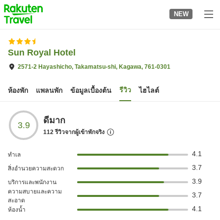
to
NEW
top
page
Sun Royal Hotel
2571-2 Hayashicho, Takamatsu-shi, Kagawa, 761-0301
รีวิว
ห้องพัก
แพลนพัก
ข้อมูลเบื้องต้น
ไฮไลต์
ดีมาก
3.9
112
รีวิวจากผู้เข้าพักจริง
4.1
ทำเล
3.7
สิ่งอำนวยความสะดวก
3.9
บริการและพนักงาน
ความสบายและความ
3.7
สะอาด
4.1
ห้องน้ำ