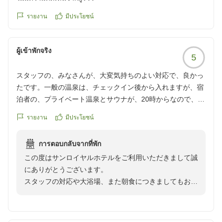
この度はお忙しい中ご投稿いただきまして誠にありがと
うございます。
รายงาน
มีประโยชน์
お客様のまたのご利用をスタッフ一同心よりお待ち申し
ผู้เข้าพักจริง
5
スタッフの、みなさんが、大変気持ちのよい対応で、良かっ
たです。一般の温泉は、チェックイン後から入れますが、宿
泊者の、プライベート温泉とサウナが、20時からなので、こ
れも、チェックインと、同時にしていただいたら、待つこと
รายงาน
มีประโยชน์
なく、疲れが、取れます。何か工夫されたら、いかがでしょ
うか。朝食の、バイキングも、美味しく、頂きました。あり
การตอบกลับจากที่พัก
がとございました。
この度はサンロイヤルホテルをご利用いただきまして誠
にありがとうございます。
スタッフの対応や大浴場、また朝食につきましてもお褒
めのお言葉を頂き大変嬉しく思います。当ホテルの大浴
場は、日帰り入浴のみ利用することもできる関係で、2
階のサウナに関しましてはご宿泊者様専用という事で時