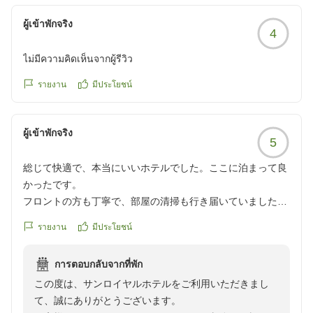
ます。
お客様のまたのお越しをスタッフ一同心よりお待ち申し
ผู้เข้าพักจริง
4
上げております。
ไม่มีความคิดเห็นจากผู้รีวิว
รายงาน
มีประโยชน์
ผู้เข้าพักจริง
5
総じて快適で、本当にいいホテルでした。ここに泊まって良
かったです。
フロントの方も丁寧で、部屋の清掃も行き届いていました。
ロビーにはアメニティが豊富にあり、数量限定ではあります
รายงาน
มีประโยชน์
が上下セパレートのパジャマや低反発枕など、快適に過ごす
ためのグッズが豊富に取りそろえられており、自由に持って
การตอบกลับจากที่พัก
行っていいとの事でした。ここまでサービスが丁寧だとは思
この度は、サンロイヤルホテルをご利用いただきまし
わず、驚きました。フロントの方からの心遣いを感じまし
て、誠にありがとうございます。
た。