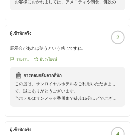
お客様におかれましては、アメニティや朝食、併設の大
浴場について大変満足されたご様子で嬉しく思います。
何より、朝ごはんと大浴場に大変満足致しました。
また、スタッフの接客や清掃に関してもお褒めのお言葉
朝ごはんは体に良い和食中心で、サラダバーにデザート、メ
をいただき、ありがとうございます。
インのおかずからカレーまで豊富なラインナップでした。ど
「ぜひリピートしたいホテル」とのお言葉にスタッフ一
れも本当に美味しかったです。大浴場は今月末で閉店(？)の
ผู้เข้าพักจริง
2
同安堵しております。
ようですが、、、本当にもったいないです。維持費など色々
お忙しい中ご投稿いただきまして誠にありがとうござい
あるでしょうが、広くて綺麗で家族全員大満足でした。いつ
展示会があれば使うという感じですね。
ます。
の日か復活することを祈っております。
お客様のまたのお越しをスタッフ一同心よりお待ち申し
รายงาน
มีประโยชน์
上げております。
また高松に伺う際は、ぜひリピートしたいホテルでした。あ
การตอบกลับจากที่พัก
この度は、サンロイヤルホテルをご利用いただきまし
て、誠にありがとうございます。
当ホテルはサンメッセ香川まで徒歩15分ほどでござい
ますので、サンメッセでのイベント等でお越しのお客様
にはアクセスに大変便利な立地となっております。
この度はお忙しい中ご投稿いただきまして誠にありがと
うございます。
ผู้เข้าพักจริง
4
お客様のまたのご利用をスタッフ一同心よりお待ち申し