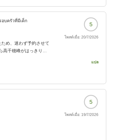
121?
อบครัวที่มีเด็ก
5
โพสต์เมื่อ:
20/7/2026
たため、迷わず予約させて
ら高千穂峰がはっきりと
。前回も感動しました
แปล
足しました。また、3回目
121?
5
โพสต์เมื่อ:
19/7/2026