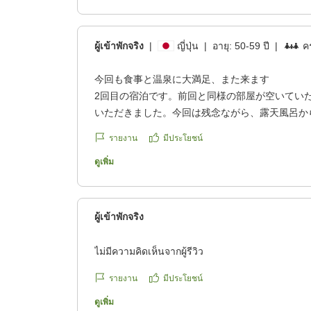
クチコミの詳細はこちらから
https://review.travel.rakuten.co.jp/hotel/voice/19
ผู้เข้าพักจริง
|
ญี่ปุ่น
|
อายุ:
50-59 ปี
|
คร
reviewId=33123478173427
今回も食事と温泉に大満足、また来ます
2回目の宿泊です。前回と同様の部屋が空いてい
いただきました。今回は残念ながら、露天風呂か
みえませんでしたが、白濁した温泉は最高でした
รายงาน
มีประโยชน์
が、今回も夕食、朝食ともに味付け、量ともに満
もと考えてます。
ดูเพิ่ม
クチコミの詳細はこちらから
https://review.travel.rakuten.co.jp/hotel/voice/19
reviewId=33123478154046
ผู้เข้าพักจริง
ไม่มีความคิดเห็นจากผู้รีวิว
รายงาน
มีประโยชน์
ดูเพิ่ม