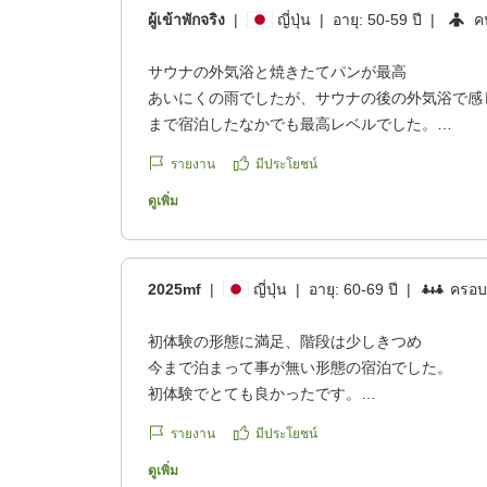
ผู้เข้าพักจริง
|
ญี่ปุ่น
|
อายุ:
50-59 ปี
|
ค
サウナの外気浴と焼きたてパンが最高
あいにくの雨でしたが、サウナの後の外気浴で感
まで宿泊したなかでも最高レベルでした。
夕食の焼きたてパンもおいしくて、食べ過ぎてし
รายงาน
มีประโยชน์
また絶対行こうと思います。
他の画像やクチコミの詳細はこちらから
ดูเพิ่ม
https://review.travel.rakuten.co.jp/hotel/voice/19
reviewId=33123478319532
2025mf
|
ญี่ปุ่น
|
อายุ:
60-69 ปี
|
ครอบค
初体験の形態に満足、階段は少しきつめ
今まで泊まって事が無い形態の宿泊でした。
初体験でとても良かったです。
若い人はいいと思いますが、二階建てなので階段
รายงาน
มีประโยชน์
夕食はおいしかった。
ゆっくりできました。
ดูเพิ่ม