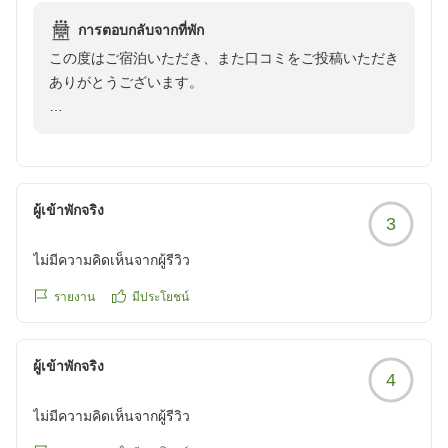
การตอบกลับจากที่พัก
この度はご宿泊いただき、また口コミをご投稿いただき
ありがとうございます。
お部屋の広さについて、「寝るだけであればちょうどい
い」とのお言葉をいただき、ありがとうございます。当
館は快適にお休みいただける空間づくりを心がけており
ます。
ผู้เข้าพักจริง
3
これからも、短期のご滞在はもちろん、より快適にお過
ไม่มีความคิดเห็นจากผู้รีวิว
ごしいただけるよう設備やサービスの向上に努めてまい
ります。またお近くにお越しの際は、ぜひご利用くださ
รายงาน
มีประโยชน์
ผู้เข้าพักจริง
4
ไม่มีความคิดเห็นจากผู้รีวิว