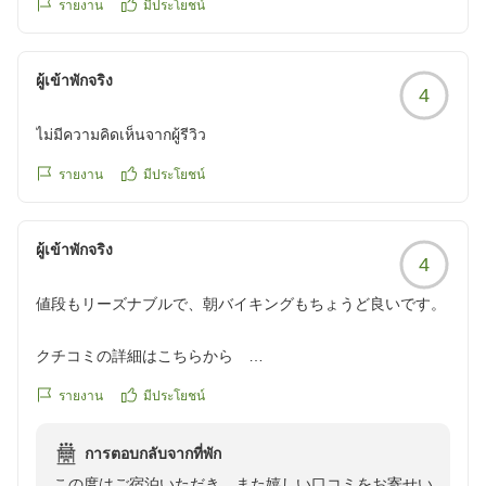
รายงาน
มีประโยชน์
ผู้เข้าพักจริง
4
ไม่มีความคิดเห็นจากผู้รีวิว
รายงาน
มีประโยชน์
ผู้เข้าพักจริง
4
値段もリーズナブルで、朝バイキングもちょうど良いです。
クチコミの詳細はこちらから
https://review.travel.rakuten.co.jp/hotel/voice/75326?
รายงาน
มีประโยชน์
reviewId=33123478095263
การตอบกลับจากที่พัก
この度はご宿泊いただき、また嬉しい口コミをお寄せい