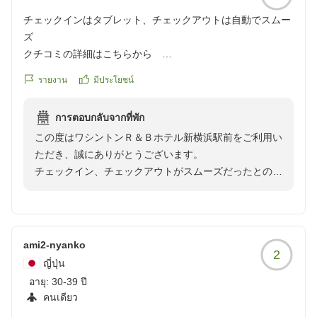
チェックインはタブレット、チェックアウトは自動でスムー
ズ
クチコミの詳細はこちらから
https://review.travel.rakuten.co.jp/hotel/voice/18170?
รายงาน
มีประโยชน์
reviewId=33123478257523
การตอบกลับจากที่พัก
この度はワシントンＲ＆Ｂホテル新横浜駅前をご利用い
ただき、誠にありがとうございます。
チェックイン、チェックアウトがスムーズだったとのお
言葉をいただき、大変嬉しく存じます。お客様のお時間
を大切にできるよう、今後も快適なサービスの提供に努
めてまいります。
またのご来館を心よりお待ち申し上げます。
ami2-nyanko
2
ญี่ปุ่น
อายุ:
30-39 ปี
คนเดียว