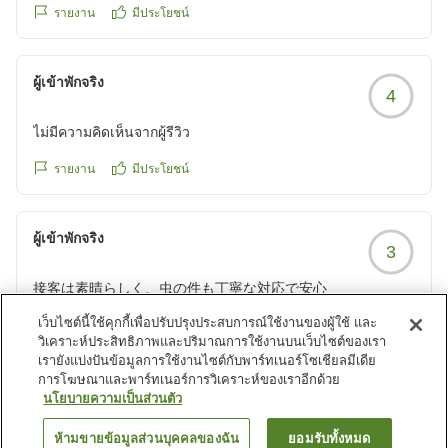
รายงาน
มีประโยชน์
ผู้เข้าพักจริง
4
ไม่มีความคิดเห็นจากผู้รีวิว
รายงาน
มีประโยชน์
ผู้เข้าพักจริง
3
接客は素晴らしく、虫の件も丁寧な対応で安心
接客はとても良かったです。
เว็บไซต์นี้ใช้คุกกี้เพื่อปรับปรุงประสบการณ์ใช้งานของผู้ใช้ และ
特にお電話の対応が素晴らしいと感じました。
วิเคราะห์ประสิทธิภาพและปริมาณการใช้งานบนเว็บไซต์ของเรา
朝食も私には十分でした。
เรายังแบ่งปันข้อมูลการใช้งานไซต์กับพาร์ทเนอร์โซเชียลมีเดีย
รายงาน
มีประโยชน์
การโฆษณาและพาร์ทเนอร์การวิเคราะห์ของเราอีกด้วย
นโยบายความเป็นส่วนตัว
ただ部屋に小さな虫が何匹が出て、それだけちょっと嫌でし
たが、チェックアウトの際にフロントに伝えたら原因を調べ
ดูรายการเพิ่มเติม
ห้ามขายข้อมูลส่วนบุคคลของฉัน
ยอมรับทั้งหมด