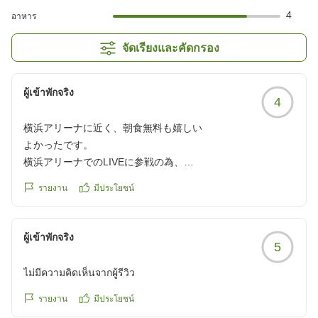
4
อาหาร
จัดเรียงและคัดกรอง
ผู้เข้าพักจริง
4
横浜アリーナに近く、朝食無料も嬉しい
よかったです。
横浜アリーナでのLIVEに参戦の為、
こちらのホテルを利用いたしました。
รายงาน
มีประโยชน์
徒歩10分かからないくらいで、
アリーナへも駅へも行けるので大変よかったです!お部屋も清
掃が行き届いていて、過ごしやすかったですね。
ผู้เข้าพักจริง
5
朝の軽食も、ちょうど良く、無料で頂けたのは大変ありがた
かったです!
ไม่มีความคิดเห็นจากผู้รีวิว
また機会があればこちらを利用したいなと思います!ありがと
うございました!
รายงาน
มีประโยชน์
クチコミの詳細はこちらから