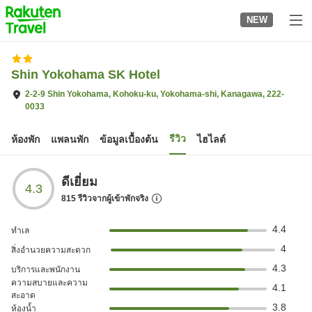
to
NEW
top
page
Shin Yokohama SK Hotel
2-2-9 Shin Yokohama, Kohoku-ku, Yokohama-shi, Kanagawa, 222-
0033
รีวิว
ห้องพัก
แพลนพัก
ข้อมูลเบื้องต้น
ไฮไลต์
ดีเยี่ยม
4.3
815
รีวิวจากผู้เข้าพักจริง
4.4
ทำเล
4
สิ่งอำนวยความสะดวก
4.3
บริการและพนักงาน
ความสบายและความ
4.1
สะอาด
3.8
ห้องน้ำ