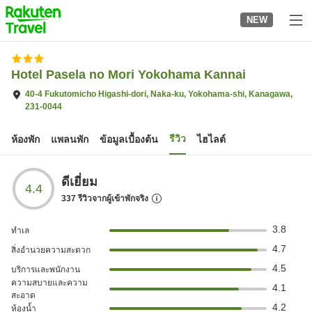
to
NEW
top
page
Hotel Pasela no Mori Yokohama Kannai
40-4 Fukutomicho Higashi-dori, Naka-ku, Yokohama-shi, Kanagawa,
231-0044
รีวิว
ห้องพัก
แพลนพัก
ข้อมูลเบื้องต้น
ไฮไลต์
ดีเยี่ยม
4.4
337
รีวิวจากผู้เข้าพักจริง
3.8
ทำเล
4.7
สิ่งอำนวยความสะดวก
4.5
บริการและพนักงาน
ความสบายและความ
4.1
สะอาด
4.2
ห้องน้ำ