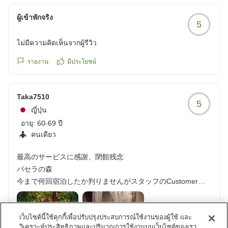
ผู้เข้าพักจริง
5
ไม่มีความคิดเห็นจากผู้รีวิว
รายงาน
มีประโยชน์
Taka7510
5
ญี่ปุ่น
อายุ:
60-69 ปี
คนเดียว
最高のサービスに感謝、閉館残念
パセラの森
今まで何回宿泊したか判りませんがスタッフのCustomer
service は最高でした。
アルコール飲み放題も良かったです。
เว็บไซต์นี้ใช้คุกกี้เพื่อปรับปรุงประสบการณ์ใช้งานของผู้ใช้ และ
朝食も良かったです。Free Wineもプチケーキも美味しかっ
วิเคราะห์ประสิทธิภาพและปริมาณการใช้งานบนเว็บไซต์ของเรา