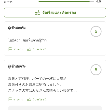
4.6
อาหาร
จัดเรียงและคัดกรอง
ผู้เข้าพักจริง
5
ไม่มีความคิดเห็นจากผู้รีวิว
รายงาน
มีประโยชน์
ผู้เข้าพักจริง
5
温泉と京料理、バーでの一杯に大満足
温泉付きのお部屋に宿泊しました。
スタッフの方はみなさん素晴らしい接客で
ゆっくり過ごす事が出来ました。
รายงาน
มีประโยชน์
夜バーでふふ京都オリジナルのウィスキーを頂きました。と
ても美味しかったです。