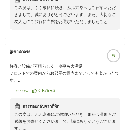
ふ京都】さんは、能勢の温泉からお湯を運んで来ていると
提供できますよう、日々努めてまいります。
この度は、ふふ奈良に続き、ふふ京都へもご宿泊いただ
か?!
きまして、誠にありがとうございます。また、大切なご
【ふふ京都】さんで1つだけ残念だったのは、
またお目にかかれます日を、スタッフ一同心よりお待ち
友人とのご旅行に当館をお選びいただけましたこと、心
【ふふ奈良】さんと違ってお風呂から外が見えなかった事で
申し上げております。
より御礼申し上げます。
すかね。
でも、お料理が凄く美味しくて、席からの眺めもお庭が綺麗
ふふ京都 支配人
お料理やお庭の景色をご満喫いただき、「お料理が凄く
で更にお料理とお酒が美味しかったです。
美味しかった」とのお言葉を頂戴できましたことは、料
朝ごはんはレストランか部屋食かが選べたのでゆっくり出来
ผู้เข้าพักจริง
5
理人をはじめスタッフ一同にとりまして何よりの励みで
ました。
ございます。また、ご朝食ではお部屋でゆったりとした
蹴上の船乗り場も近いですし、お隣に有る【無鄰菴】さんで
接客と設備が素晴らしく、食事も大満足
朝のひとときをお過ごしいただけたご様子を、大変嬉し
お庭とお茶菓子も楽しめました。
フロントでの案内からお部屋の案内までとっても良かったで
く拝読いたしました。
す。
(写真、朝ごはんと晩ごはんが順番逆になっています。)
チェックイン時にウェルカムドリンクとして柚子のドリンク
一方で、お風呂からの眺望につきましては、ご期待に沿
รายงาน
มีประโยชน์
他の画像やクチコミの詳細はこちらから
を出して頂いて、それがまた美味しくて(о ∀`о)
うことができず残念なお気持ちにさせてしまいましたこ
https://review.travel.rakuten.co.jp/hotel/voice/182642?
チェックイン後はスタッフの方がお部屋は案内してくださる
と、心苦しく存じます。いただいたご意見は今後の施設
reviewId=33123478069719
การตอบกลับจากที่พัก
のですが、お部屋の中のこだわりや使い方等の説明までして
づくりやサービス向上の参考とさせていただき、よりご
この度は、ふふ京都にご宿泊いただき、また心温まるご
下さって高級感が更にアップしました。
満足いただける滞在をご提供できるよう努めてまいりま
感想をお寄せくださいまして、誠にありがとうございま
早めに到着できたので蹴上の方に散策しに行こうかと思って
す。
す。
いたのに、生憎の雨でずっとお部屋にいましたが、お茶菓子