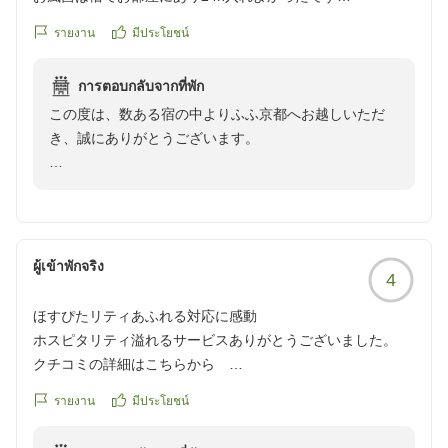
夏場で暑くお散歩などは難しいかったのですが、是非秋から
รายงาน
มีประโยชน์
冬にかけて再度伺いたいと思います
これからも、お客様の大切なご旅行が心に残るひととき
連泊したいなぁと思える居心地の良さでした
となりますよう、細やかな心配りと上質なおもてなしを
การตอบกลับจากที่พัก
クチコミの詳細はこちらから
大切に努めてまいります。
この度は、数ある宿の中よりふふ京都へお越しいただ
https://review.travel.rakuten.co.jp/hotel/voice/182642?
き、誠にありがとうございます。
reviewId=33123478217242
また京都へお越しの際には、ふふ京都でお迎えできます
ことを心よりお待ち申し上げております。
日常を離れ、ゆっくりとお寛ぎいただくためのご滞在に
当館をお選びいただきましたこと、大変嬉しく拝読いた
ふふ京都 支配人
しました。
ผู้เข้าพักจริง
4
客室の檜風呂につきまして、お好きなお時間にお楽しみ
いただき、心安らぐひとときをお過ごしいただけたご様
ほすぴたリティあふれる対応に感動
子を伺い、私どもも嬉しく存じます。お部屋で気兼ねな
ホスピタリティ溢れるサービスありがとうございました。
く温泉を味わえることは、ふふ京都でのご滞在の魅力の
クチコミの詳細はこちらから
一つでございます。
https://review.travel.rakuten.co.jp/hotel/voice/182642?
รายงาน
มีประโยชน์
reviewId=33123478091188
また、夏の京都は厳しい暑さの日もございますが、秋の