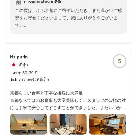
澄んだ空気や冬の趣ある京都も、また違った魅力を感じ
การตอบกลับจากที่พัก
ていただけることと存じます。次回は季節を変えてお越
この度は、ふふ京都にご宿泊いただき、また温かいご感
しいただき、ゆったりとした京都時間をお楽しみいただ
想をお寄せくださいまして、誠にありがとうございま
けましたら幸いでございます。
す。
「連泊したいと思える居心地の良さ」とのお言葉は、私
「ホスピタリティあふれる対応に感動」とのお言葉を頂
どもにとりまして何よりの励みでございます。
戴し、スタッフ一同大変光栄に存じます。また、「ホス
ピタリティ溢れるサービスありがとうございました」と
Ns.purin
またお帰りいただけます日を、スタッフ一同心よりお待
5
のお言葉は、私どもにとりまして何よりの励みでござい
ญี่ปุ่น
ち申し上げております。
ます。
อายุ:
30-39 ปี
ครอบครัวที่มีเด็ก
これからも、お越しいただくすべてのお客様に心からお
寛ぎいただき、思い出に残るひとときをお過ごしいただ
京都らしい食事と丁寧な接客に大満足
けますよう、一人ひとりに寄り添ったおもてなしに努め
京都ならではのお食事も大変美味しく、スタッフの皆様の対
てまいります。
応も丁寧で安心してすごすことができました。またいつかお
泊まりさせていただきたいです。
また京都へお越しの際には、ぜひふふ京都へお帰りくだ
他の画像やクチコミの詳細はこちらから
さいませ。再びお迎えできます日を、スタッフ一同心よ
https://review.travel.rakuten.co.jp/hotel/voice/182642?
りお待ち申し上げております。