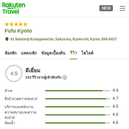
to
NEW
top
page
Fufu Kyoto
41 Nanzenji Kusagawacho, Sakyo-ku, Kyoto-shi, Kyoto, 606-8437
รีวิว
ห้องพัก
แพลนพัก
ข้อมูลเบื้องต้น
ไฮไลต์
ดีเยี่ยม
4.5
103
รีวิวจากผู้เข้าพักจริง
4.4
ทำเล
4.7
สิ่งอำนวยความสะดวก
4.5
บริการและพนักงาน
ความสบายและความ
4.6
สะอาด
4.6
ห้องน้ำ