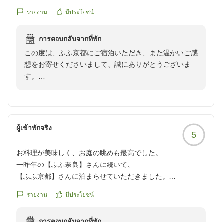
reviewId=33123478084874
รายงาน
มีประโยชน์
ふふ京都 支配人
การตอบกลับจากที่พัก
この度は、ふふ京都にご宿泊いただき、また温かいご感
想をお寄せくださいまして、誠にありがとうございま
す。
京都ならではのお食事をお楽しみいただき、「大変美味
しかった」とのお言葉を頂戴できましたこと、料理人を
はじめスタッフ一同、大変嬉しく拝読いたしました。ま
ผู้เข้าพักจริง
5
た、スタッフの対応につきましてもお褒めいただき、安
心してお過ごしいただけたとのことは、私どもにとりま
お料理が美味しく、お庭の眺めも最高でした。
して何よりの喜びでございます。
一昨年の【ふふ奈良】さんに続いて、
【ふふ京都】さんに泊まらせていただきました。
「またいつかお泊まりさせていただきたい」とのお言葉
前回はおひとり様でしたが、
は、私どもにとって何よりの励みでございます。これか
รายงาน
มีประโยชน์
今回はお友達も一緒です。
らも、四季折々の京都の魅力と心を尽くしたおもてなし
【ふふ奈良】さんも部屋付き露天風呂は温泉でしたが、【ふ
で、何度お越しいただいてもご満足いただける滞在をご
การตอบกลับจากที่พัก