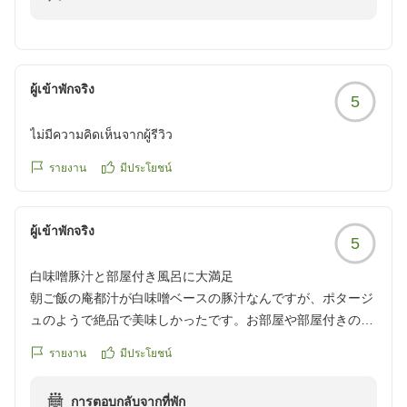
やドリンクが充実していて外に出なくても十分満喫できまし
また、無鄰菴や蹴上周辺の散策もお楽しみいただけたと
フロントでのお迎えからお部屋へのご案内まで、スタッ
た
のこと、京都ならではの風情をご満喫いただけたご様子
フの対応に温かいお言葉を頂戴し、大変嬉しく拝読いた
お部屋は勿論お食事も夕食朝食共に大満足な内容でした!
に嬉しく思っております。
しました。ウェルカムドリンクの柚子のお飲み物もお気
妊婦なので、予約時に伝えておくと、食事の内容も考慮して
ผู้เข้าพักจริง
5
に召していただけたご様子で、旅の始まりのひとときを
下さいました。
ぜひ次回も、季節ごとに表情を変える庭園と旬の味覚を
お楽しみいただけましたこと、何よりでございます。
お値段を忘れるくらいの設備と接客でとっても良い時間を過
ไม่มีความคิดเห็นจากผู้รีวิว
ご用意してお迎えいたします。スタッフ一同、またお目
ごすことができました。
にかかれます日を心よりお待ち申し上げております。
あいにくのお天気ではございましたが、お部屋でゆった
รายงาน
มีประโยชน์
本当にありがとうございました。
りとお過ごしいただき、お茶菓子やお飲み物とともにご
他の画像やクチコミの詳細はこちらから
ふふ京都 支配人
滞在をご満喫いただけたとのこと、私どもにとりまして
https://review.travel.rakuten.co.jp/hotel/voice/182642?
ผู้เข้าพักจริง
も大きな喜びでございます。また、ご夕食・ご朝食とも
reviewId=33123478051857
5
にご満足いただき、お食事内容につきましても、お身体
白味噌豚汁と部屋付き風呂に大満足
を気遣いながら安心してお召し上がりいただけたことを
朝ご飯の庵都汁が白味噌ベースの豚汁なんですが、ポタージ
嬉しく思っております。
ュのようで絶品で美味しかったです。お部屋や部屋付きのお
風呂も大変満足でした。
「お値段を忘れるくらいの設備と接客」とのお言葉は、
รายงาน
มีประโยชน์
クチコミの詳細はこちらから
スタッフ一同にとって何よりの励みでございます。
https://review.travel.rakuten.co.jp/hotel/voice/182642?
การตอบกลับจากที่พัก