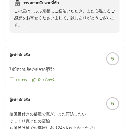
การตอบกลับจากที่พัก
朝食も非常に素晴らしい京料理で全てが美味しかったです。
この度は、ふふ京都にご宿泊いただき、また心温まるご
他の画像やクチコミの詳細はこちらから
感想をお寄せくださいまして、誠にありがとうございま
https://review.travel.rakuten.co.jp/hotel/voice/182642?
す。
reviewId=33123478253160
温泉付きのお部屋でのご滞在をはじめ、スタッフのおも
てなしにつきましてお褒めのお言葉を賜り、心より嬉し
く拝読いたしました。皆様が日常を離れ、ゆったりとお
ผู้เข้าพักจริง
5
寛ぎいただけるひとときをお過ごしいただけたことは、
私どもにとりまして何よりの喜びでございます。
ไม่มีความคิดเห็นจากผู้รีวิว
また、夜のお時間にはバーにて、ふふ京都オリジナルの
รายงาน
มีประโยชน์
ウィスキーをお楽しみいただけたとのこと、光栄に存じ
ます。京都の趣を感じながら味わう一杯が、ご滞在の思
ผู้เข้าพักจริง
い出のひとつとなりましたことを嬉しく思います。
5
檜風呂付きの部屋で寛ぎ、また再訪したい
ご朝食につきましても、京料理の味わいや季節の趣をお
ゆっくり寛ぐため宿泊
楽しみいただけたご様子に、料理長をはじめ調理スタッ
お風呂は檜でお部屋にあり24h入れよかったです
フも大変喜んでおります。