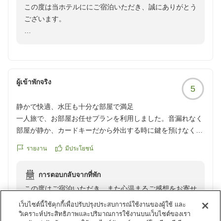
この度は当ホテルににご宿泊いただき、誠にありがとう
ございます。
立地や設備につきましてご満足いただけたとのこと、大
変嬉しく拝見いたしました。
ご滞在中、ゆっくりとお休みいただけたようで何よりで
ございます。
ผู้เข้าพักจริง
5
今後も快適にお過ごしいただける空間づくりに努めてま
静かで快適、水圧も十分な部屋で満足
いりますので、また京都へお越しの際はぜひご利用くだ
一人旅で、お部屋お任せプランを利用しました。音漏れなく
さいませ。
部屋が静か、カードキーだから外出する時に鍵を預けなくて
スタッフ一同、心よりお待ちしております。
良い、お風呂の水量が強くて良い、シャワーが蛇口に何か付
รายงาน
มีประโยชน์
けているのか、水が柔らかく感じて良い、シャンプーやコン
アーバイン京都 清水五条
ディショナーが安物ではなくきちんとしたメーカーのものを
フロント 谷口
การตอบกลับจากที่พัก
使用していて良い。フロントの方、特に男性の方の笑顔が良
この度はご宿泊いただき、また心温まるご感想をお寄せ
くて感じ良かったです。又利用したいです。
いただきまして、誠にありがとうございます。
クチコミの詳細はこちらから
เว็บไซต์นี้ใช้คุกกี้เพื่อปรับปรุงประสบการณ์ใช้งานของผู้ใช้ และ
https://review.travel.rakuten.co.jp/hotel/voice/151262?
วิเคราะห์ประสิทธิภาพและปริมาณการใช้งานบนเว็บไซต์ของเรา