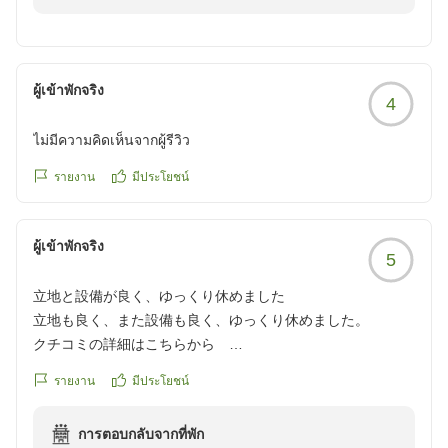
素泊まりでのご利用とのことでしたが、価格や立地につ
いてご満足いただけたご様子を拝見し、大変嬉しく存じ
ます。
ผู้เข้าพักจริง
4
当館は観光地や駅へのアクセスの良さを多くのお客様に
ご好評いただいております。
ไม่มีความคิดเห็นจากผู้รีวิว
今後も快適にお過ごしいただけるよう、サービスの向上
に努めてまいります。
รายงาน
มีประโยชน์
また京都へお越しの際は、当館でのご宿泊をご検討いた
ผู้เข้าพักจริง
だけますと幸いでございます。
5
スタッフ一同、心よりお待ちしております。
立地と設備が良く、ゆっくり休めました
最後になりますが、今後共アーバイン京都 清水五条並
立地も良く、また設備も良く、ゆっくり休めました。
びにアーバインホテルズを何卒よろしくお願い申し上げ
クチコミの詳細はこちらから
ます。
https://review.travel.rakuten.co.jp/hotel/voice/151262?
รายงาน
มีประโยชน์
reviewId=33123477739509
アーバイン京都 清水五条
フロント 谷口
การตอบกลับจากที่พัก