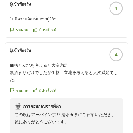
ผู้เข้าพักจริง
4
ไม่มีความคิดเห็นจากผู้รีวิว
รายงาน
มีประโยชน์
ผู้เข้าพักจริง
4
価格と立地を考えると大変満足
素泊まりだけでしたが価格、立地を考えると大変満足でし
た。
クチコミの詳細はこちらから
รายงาน
มีประโยชน์
https://review.travel.rakuten.co.jp/hotel/voice/151262?
reviewId=33123477839215
การตอบกลับจากที่พัก
この度はアーバイン京都 清水五条にご宿泊いただき、
誠にありがとうございます。