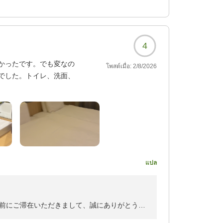
署へ報告いたしまして、清掃スタッフの業務の
。頂戴いたしましたご意見・ご指摘を今後の励
スの提供に努めて参りますので、相変らぬお引
4
かったです。でも変なの
โพสต์เมื่อ:
2/8/2026
でした。トイレ、洗面、
った感じ。満席状態でし
ミルクの後にジュースを飲
たり、記載がなくてもお皿
かわりをやめたり、、少
แปล
2683?
前にご滞在いただきまして、誠にありがとうご