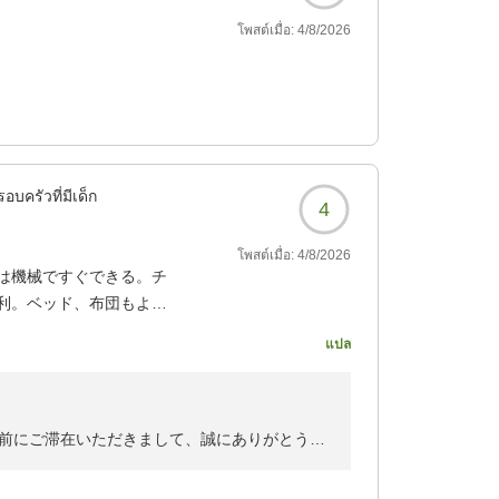
โพสต์เมื่อ:
4/8/2026
อบครัวที่มีเด็ก
4
โพสต์เมื่อ:
4/8/2026
は機械ですぐできる。チ
利。ベッド、布団もよか
แปล
所の壁やコップにほこりが
。Wi-Fiもあり、必要
前にご滞在いただきまして、誠にありがとうご
2683?
ご感想をお寄せいただき、重ねて御礼申し上げ
したことでご快適にお過ごしいただけませんで