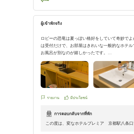
したこと、心よりお詫び申し上げます。担当部
見直し、ならびに指導の徹底に努めて参ります
みとさせていただき、より上質な客室、サービ
ผู้เข้าพักจริง
き立ての程お願い申し上げます。
ロビーの恐竜は夏っぽい格好をしていて奇妙でよ
は受付だけで、お部屋はきれいな一般的なホテル
お風呂が別なのが嬉しかったです。
朝食のお部屋は狭く、通路を通るのが精一杯とい
たが、お店の方が1人で対応していらっしゃり、
みたくてもコップは1人1つまでと記載されてい
もう一枚使うと申し訳ないなという感じなのでお
し気を遣って食事をする感じでした。
クチコミの詳細はこちらから
รายงาน
มีประโยชน์
https://review.travel.rakuten.co.jp/hotel/voice/17
reviewId=33123478327228
การตอบกลับจากที่พัก
この度は、変なホテルプレミア 京都駅八条口
ざいました。