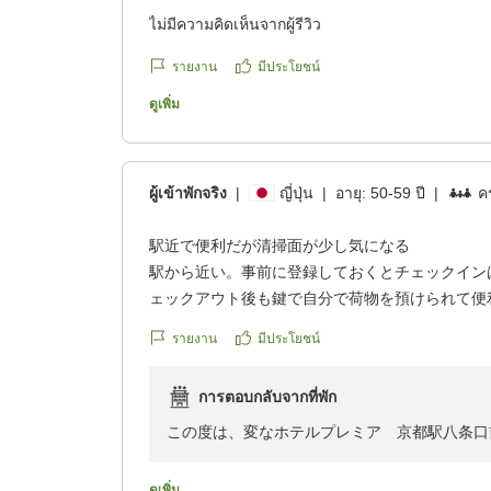
ไม่มีความคิดเห็นจากผู้รีวิว
รายงาน
มีประโยชน์
ดูเพิ่ม
ผู้เข้าพักจริง
|
ญี่ปุ่น
|
อายุ:
50-59 ปี
|
คร
駅近で便利だが清掃面が少し気になる
駅から近い。事前に登録しておくとチェックイン
ェックアウト後も鍵で自分で荷物を預けられて便
った。
รายงาน
มีประโยชน์
トリプルルームあまり使われていないのか?洗面
たまっている。テレビのリモコン汚れが気にになった
การตอบกลับจากที่พัก
な物はすべて揃っていた。
クチコミの詳細はこちらから
この度は、変なホテルプレミア 京都駅八条口
https://review.travel.rakuten.co.jp/hotel/voice/17
ざいました。当館につきまして貴重なご意見、
reviewId=33123478392529
ます。客室清掃に関しまして、不十分でありま
ดูเพิ่ม