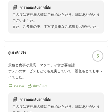
ビス、喫茶スペースのフリードリンクのサービス、駅までの
การตอบกลับจากที่พัก
送迎サービスは嬉しかったです。
この度は旅荘海の蝶にご宿泊いただき、誠にありがとう
ございました。
夕食については、お刺身などは美味しかったのですが、お料
また、ご多用の中、丁寧で貴重なご感想をお寄せいただ
理の味付に関してはあと一歩洗練されていない印象、という
きましたこと、心より御礼申し上げます。
のが正直な感想でした(辛口ですみません、普通に美味しく
はあるのですが、もうひとこえ欲しいといった感じです)。
まずは、先日の電車運休という突然の災難の中、改めて
翌週にご予約をいただき、当館まで足を運んでいただき
朝食もカジュアルな感じで、半分ビュッフェの形式でした。
ผู้เข้าพักจริง
5
ましたことに深く感謝申し上げます。
食べたい量を自分で調整できるのは、ありがたかったです。
電話応対につきましてお役に立てたのであれば何よりで
景色と食事が最高、マタニティ食は要確認
ございます。
昨今はインバウンド需要のせいか場所を問わず軒並みホテル
ホテルのサービスもとても充実していて、景色もとてもキレ
無事にお越しいただき、お客様をお迎えできましたこと
価格は上がっており、また、1人旅だったのでどうしても割
イでした。
をスタッフ一同大変嬉しく思っておりました。
高になることは承知しておりますが、満足度に対して価格は
ご飯も最高で、伊勢海老、鮑、松阪牛がすべて堪能できるメ
รายงาน
มีประโยชน์
少し高めに感じてしまいました。
ニューにも感激しました。
一方で、夕食のお味付けや価格面に対するご満足度につ
(ただ、事前にマタニティ用の食事メニューに変更をお願い
きまして、貴重なご意見・ご感想を頂戴し誠にありがと
ただ、当初泊まる予定だった日、近鉄電車の運休(土砂崩れ)
การตอบกลับจากที่พัก
していましたが、加熱の面で少し不安の残るメニューとなっ
うございます。いただいたご意見を受け止め、より価格
により伊勢へ向かう事ができず、当日キャンセルとなってし
この度は旅荘海の蝶にご宿泊いただき、誠にありがとう
ており、食べられない品が2つほどあったので、同じような
以上の価値や感動をお届けできるよう、全体の品質向上
まったのですが、電話連絡した際に「自然災害なので」と、