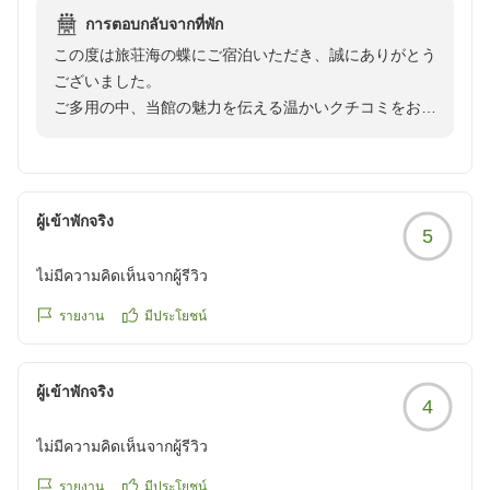
การตอบกลับจากที่พัก
ご無理なさらずお身体を大切になさってくださいませ。
この度は旅荘海の蝶にご宿泊いただき、誠にありがとう
元気なお子様のご誕生を心よりお祈り申し上げますとと
ございました。
もに、またお会いできます日をスタッフ一同楽しみにお
ご多用の中、当館の魅力を伝える温かいクチコミをお寄
待ち申し上げております。
せいただきましたこと、心より御礼申し上げます。
ロビーや露天からの海の絶景に「感動した」とのお言葉
を頂戴し、大変光栄に存じます。
ผู้เข้าพักจริง
5
時間とともに表情を変える海の景色は、当館が誇る魅力
の一つでございますので、心ゆくまでご堪能いただけて
ไม่มีความคิดเห็นจากผู้รีวิว
何よりでございます。
รายงาน
มีประโยชน์
また、湯上がりの「ところてん」や「伊勢うどん」とい
ったおもてなしサービスにつきましてもお喜びいただけ
ผู้เข้าพักจริง
たようで、大変嬉しく拝読いたしました。
4
季節によって変わる海の景色と心温まるおもてなしをご
ไม่มีความคิดเห็นจากผู้รีวิว
用意し、またのお越しをスタッフ一同心よりお待ち申し
上げております。
รายงาน
มีประโยชน์