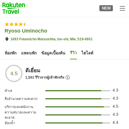
to
NEW
top
page
Ryoso Uminocho
1693 Futamicho Matsushita, Ise-shi, Mie, 519-0601
รีวิว
ห้องพัก
แพลนพัก
ข้อมูลเบื้องต้น
ไฮไลต์
ดีเยี่ยม
4.5
1,501
รีวิวจากผู้เข้าพักจริง
4.3
ทำเล
4.3
สิ่งอำนวยความสะดวก
4.5
บริการและพนักงาน
ความสบายและความ
4.3
สะอาด
4.4
ห้องน้ำ