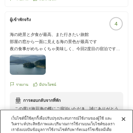
ผู้เข้าพักจริง
4
海の絶景と夕食が最高、また行きたい旅館
部屋の窓から一面に見える海の景色が最高です
夜の食事がめちゃくちゃ美味しく、今回2度目の宿泊ですが
夜の食事の良さが決めてになりました
ただ、朝食が夜の食事と比較すると残念な内容だと思いま
す。
総合的に又、行きたい旅館だと思いました。
他の画像やクチコミの詳細はこちらから
รายงาน
มีประโยชน์
https://review.travel.rakuten.co.jp/hotel/voice/40332?
reviewId=33123478140835
การตอบกลับจากที่พัก
この度は旅荘海の蝶にご宿泊いただき、誠にありがとう
ございました。
เว็บไซต์นี้ใช้คุกกี้เพื่อปรับปรุงประสบการณ์ใช้งานของผู้ใช้ และ
また、ご多用の中、貴重なクチコミをお寄せいただきま
วิเคราะห์ประสิทธิภาพและปริมาณการใช้งานบนเว็บไซต์ของเรา
เรายังแบ่งปันข้อมูลการใช้งานไซต์กับพาร์ทเนอร์โซเชียลมีเดีย
したこと、心より御礼申し上げます。