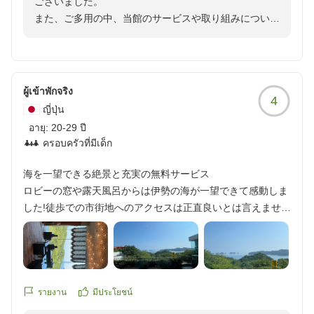
ございました。
方はしっかり火を通したメニューに全て変更してもらえるよ
に努めてまいります。
快くキャンセル無料で対応をして下さいました。
また、ご多用の中、当館のサービスや取り組みについて
うに事前に確認とお願いをした方がよいかもしれません。)
宿側には全く落ち度がないのに、嫌な顔ひとつせず応対して
参考になるクチコミをお寄せいただきましたこと、心よ
無料のカフェスペースや湯上りどころもちょっとした楽しみ
また伊勢志摩へお越しの機会がございましたら、ぜひお
頂き、本当に感謝しております。
り御礼申し上げます。
としてお部屋以外でも楽しめました。
立ち寄りくださいませ。
(1週間後に予約し直して宿泊させて頂きました)
スタッフの皆さんのホスピタリティも素晴らしかったです。
再びお会いできます日を、スタッフ一同心よりお待ち申
景色やお料理につきまして「最高」とのお言葉をいただ
また伊勢に伺う際は宿泊したいと思います。
ผู้เข้าพักจริง
し上げております。
クチコミの詳細はこちらから
4
き、伊勢海老・鮑・松阪牛を盛り込んだお食事にご感激
他の画像やクチコミの詳細はこちらから
ญี่ปุ่น
https://review.travel.rakuten.co.jp/hotel/voice/40332?
いただけたとのこと、厨房スタッフをはじめ一同大変励
https://review.travel.rakuten.co.jp/hotel/voice/40332?
อายุ:
20-29 ปี
reviewId=33123478191556
みになっております。
reviewId=33123478188215
ครอบครัวที่มีเด็ก
一方で、事前にマタニティ用のお食事をご相談いただい
ていたにもかかわらず、不安なお気持ちにさせてしまい
海を一望できる絶景と充実の無料サービス
ましたこと、またお召し上がりいただけないお品があっ
ロビーの窓や露天風呂からは伊勢の海が一望できて感動しま
たことにつきまして、誠に申し訳ございませんでした。
した!徒歩での市街地へのアクセスは正直良いとは言えません
が、風呂上がりには朝はところてん、夜はセルフで伊勢うど
そのような中、また宿泊したい、というありがたいお言
んのサービスがあり、空腹になることなく楽しめました!
葉を頂戴し、身の引き締まる思いでございます。次回お
クチコミの詳細はこちらから
越しいただいた際には、より一層ご安心してお食事とお
https://review.travel.rakuten.co.jp/hotel/voice/40332?
滞在を満喫していただけるよう、万全の態勢でお迎えい
reviewId=33123478179230
รายงาน
มีประโยชน์
たします。