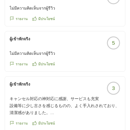
ไม่มีความคิดเห็นจากผู้รีวิว
รายงาน
มีประโยชน์
ผู้เข้าพักจริง
5
ไม่มีความคิดเห็นจากผู้รีวิว
รายงาน
มีประโยชน์
ผู้เข้าพักจริง
3
キャンセル対応の神対応に感謝、サービスも充実
設備等に少し古さを感じるものの、よく手入れされており、
清潔感がありました。
รายงาน
มีประโยชน์
湯上がりどころのアイスキャンディーや、ところてんのサー