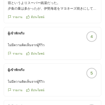
宿というよりスーパー銭湯だった。
夕食の量は多かったが、伊勢海老をマヨネーズ焼きにしてし
まっていてせっかくの伊勢海老が台無しだった。
รายงาน
มีประโยชน์
クチコミの詳細はこちらから
ผู้เข้าพักจริง
4
https://review.travel.rakuten.co.jp/hotel/voice/28516?
reviewId=33123478547511
ไม่มีความคิดเห็นจากผู้รีวิว
รายงาน
มีประโยชน์
ผู้เข้าพักจริง
5
ไม่มีความคิดเห็นจากผู้รีวิว
รายงาน
มีประโยชน์