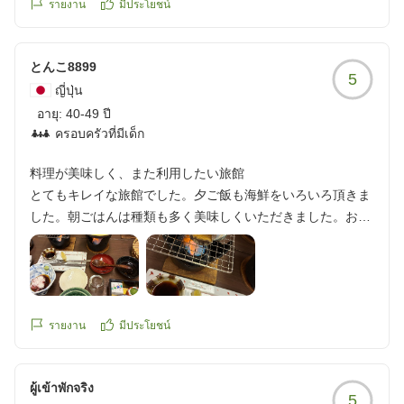
รายงาน
มีประโยชน์
とんこ8899
5
ญี่ปุ่น
อายุ:
40-49 ปี
ครอบครัวที่มีเด็ก
料理が美味しく、また利用したい旅館
とてもキレイな旅館でした。夕ご飯も海鮮をいろいろ頂きま
した。朝ごはんは種類も多く美味しくいただきました。お風
呂は温泉表示がなかったので、わからず。表示あったのか
な。夕方に着いたら、近所の銭湯代わりにきてるお客様がお
おかったように思いました。現金のみの取扱いでした。また
今度キャッシュレス決済の導入期待してます!次の日はナガシ
マスパーランドへ。また是非利用したいと思いますし、紹介
รายงาน
มีประโยชน์
したい旅館でした。ありがとうございました。
クチコミの詳細はこちらから
ผู้เข้าพักจริง
https://review.travel.rakuten.co.jp/hotel/voice/28516?
5