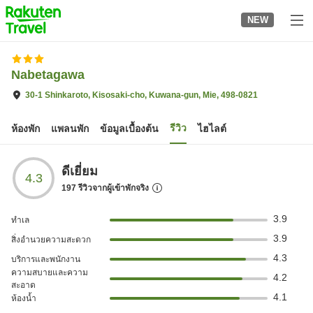
to
NEW
top
page
Nabetagawa
30-1 Shinkaroto, Kisosaki-cho, Kuwana-gun, Mie, 498-0821
รีวิว
ห้องพัก
แพลนพัก
ข้อมูลเบื้องต้น
ไฮไลต์
ดีเยี่ยม
4.3
197
รีวิวจากผู้เข้าพักจริง
3.9
ทำเล
3.9
สิ่งอำนวยความสะดวก
4.3
บริการและพนักงาน
ความสบายและความ
4.2
สะอาด
4.1
ห้องน้ำ