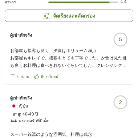
4.4
อาหาร
จัดเรียงและคัดกรอง
ผู้เข้าพักจริง
5
お部屋も接客も良く、夕食はボリューム満点
お部屋もキレイで、接客もとても丁寧でした。夕食は見た目
も良くお料理は食べきれないぐらいでした。クレンジングは
アメニティにないので必要な方は持参して行った方が良いと
รายงาน
มีประโยชน์
思います。
クチコミの詳細はこちらから
https://review.travel.rakuten.co.jp/hotel/voice/28516?
ผู้เข้าพักจริง
2
reviewId=33123478614106
ญี่ปุ่น
อายุ:
40-49 ปี
ครอบครัวที่มีเด็ก
スーパー銭湯のような雰囲気、料理は残念