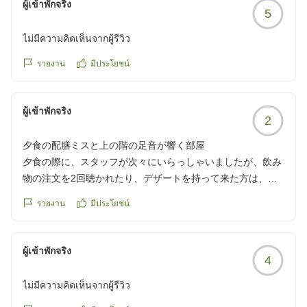
ผู้เข้าพักจริง
5
ไม่มีความคิดเห็นจากผู้รีวิว
รายงาน
มีประโยชน์
ผู้เข้าพักจริง
2
夕食の配膳ミスと上の階の足音が響く部屋
夕食の際に、スタッフが次々にいらっしゃいましたが、飲み
物の注文を2回聴かれたり、デザートを持って来た方は、こ
れで夕食は全てですと言われましたが、ご飯が未だ出て来て
รายงาน
มีประโยชน์
ませんでした。
部屋は、別館の1階でした。2階の足音が響いてなかなか、眠
れなかったです。
ผู้เข้าพักจริง
4
クチコミの詳細はこちらから
https://review.travel.rakuten.co.jp/hotel/voice/28516?
ไม่มีความคิดเห็นจากผู้รีวิว
reviewId=33123478227213