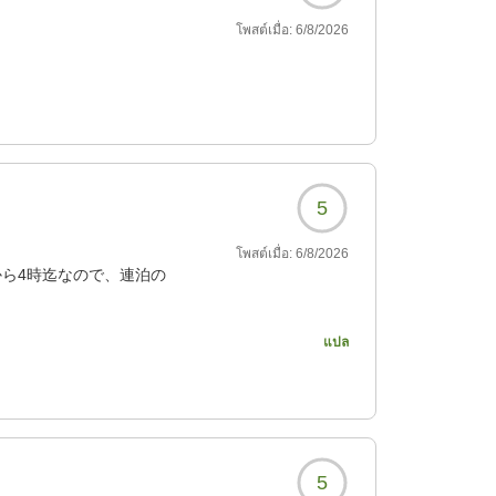
โพสต์เมื่อ:
6/8/2026
5
โพสต์เมื่อ:
6/8/2026
から4時迄なので、連泊の
日が殻付きウニ、鮑のソテ
แปล
。2日目は、鮑のオイスタ
んお刺身その他も美味し
い朝陽を浴びて入ること
5
きて癒されました。