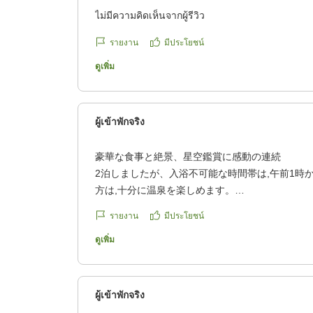
ไม่มีความคิดเห็นจากผู้รีวิว
รายงาน
มีประโยชน์
ดูเพิ่ม
ผู้เข้าพักจริง
豪華な食事と絶景、星空鑑賞に感動の連続
2泊しましたが、入浴不可能な時間帯は,午前1時
方は,十分に温泉を楽しめます。
目的でもあった夕食は,久しぶりの和食膳で、初
รายงาน
มีประโยชน์
ー、蟹とウニを炊き込んだご飯など、豪華でした
ーソース中華炒めに蟹が一皿付きました。もちろ
ดูเพิ่ม
く満足しました。
部屋は海一望で、朝陽を拝み、露天風呂でも眩し
ができました。サウナからも海が見えます。
ผู้เข้าพักจริง
カーテンを開けると、すぐにウミネコ?がやって