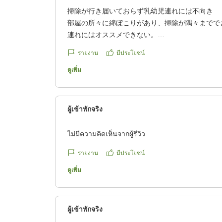
掃除が行き届いておらず乳幼児連れには不向き
部屋の所々に綿ぼこりがあり、掃除が隅々までで
連れにはオススメできない。
クチコミの詳細はこちらから
รายงาน
มีประโยชน์
https://review.travel.rakuten.co.jp/hotel/voice/17
reviewId=33123478453417
ดูเพิ่ม
ผู้เข้าพักจริง
ไม่มีความคิดเห็นจากผู้รีวิว
รายงาน
มีประโยชน์
ดูเพิ่ม
ผู้เข้าพักจริง