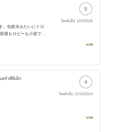
5
โพสต์เมื่อ:
12/3/2026
す。化粧水みたいにトロ
お部屋もロビーも小道でさ
まさにラグジュアリー
แปล
たです。言うことなし!お
ンもあります。今まで温
く高級ホテルですね。お値
ครัวที่มีเด็ก
4
โพสต์เมื่อ:
21/10/2024
1077?
した。
แปล
までの気遣い素晴らし