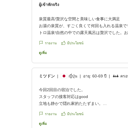
ผู้เข้าพักจริง
泉質最高!贅沢な空間と美味しい食事に大満足
お湯の泉質が、すごく良くて何回も入れる温泉で
トロ温泉!自然の中での露天風呂は贅沢でした。
え、高級感!ロビーに入ると高級家具と香りが、
รายงาน
มีประโยชน์
贅沢なひとときでした。
最高に良かったです。食事もとても美味しいかっ
ดูเพิ่ม
酒がすすみました。お酒の種類も多く高級なワイ
泉旅行の中で1位になりました。接客も素晴らし
段以上でした。
ミツドン
|
ญี่ปุ่น
|
อายุ:
60-69 ปี
|
ครอบ
宮崎県北郷温泉音色香の季 合歓のはな
また行きたいです。
今回2回目の宿泊でした。
他の画像やクチコミの詳細はこちらから
スタッフの接客対応はgood
https://review.travel.rakuten.co.jp/hotel/voice/16
立地も静かで隠れ家的たたずまい。
reviewId=33123477094399
食事も私には、適量で味も最高、お酒がすすみま
รายงาน
มีประโยชน์
料理長も一部屋ずつ挨拶にまわり帰りもお見送り
い。
ดูเพิ่ม