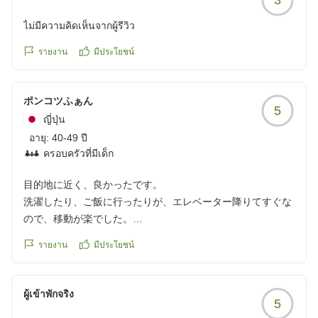
https://review.travel.rakuten.co.jp/hotel/voice/7174?
クチコミの詳細はこちらから
reviewId=33123478533305
https://review.travel.rakuten.co.jp/hotel/voice/7174?
ไม่มีความคิดเห็นจากผู้รีวิว
reviewId=33123478452810
รายงาน
มีประโยชน์
ポンコツふぁん
5
ญี่ปุ่น
อายุ:
40-49 ปี
ครอบครัวที่มีเด็ก
目的地に近く、良かったです。
洗濯したり、ご飯に行ったりが、エレベーター降りてすぐな
ので、移動が楽でした。
クチコミの詳細はこちらから
รายงาน
มีประโยชน์
https://review.travel.rakuten.co.jp/hotel/voice/7174?
reviewId=33123478322493
ผู้เข้าพักจริง
5