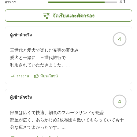
4.1
อาหาร
จัดเรียงและคัดกรอง
ผู้เข้าพักจริง
4
三世代と愛犬で楽しむ充実の夏休み
愛犬と一緒に、三世代旅行で、
利用されていただきました。
いつもは、みんな同じ部屋の所を利用したりしていました
รายงาน
มีประโยชน์
が、今回は、私夫息子は、愛犬と泊まれるドックルームコネ
クトへ、娘夫婦孫達は、和洋室と、別々の部屋を予約しまし
た。
ผู้เข้าพักจริง
4
ホテルの外観は、古い感じでしたが、
どちらも部屋も綺麗で、過ごしやすかったです。
部屋は広くて快適、朝食のフルーツサンドが絶品
チェックイン前にプールの利用をしました。
部屋が広く、あらかじめ2枚布団を敷いてもらっていても十
孫達はとても楽しそうにはしゃいでいて、
分な広さでよかったです。
プールサイドにサウナもあり、息子はサウナとプールを行き