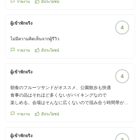
来して楽しんでいました。
รายงาน
มีประโยชน์
チェックインが17:30頃になりそうだったので、
夕飯、朝食については、共に、広い席に座らせていただきあ
16:30頃電話したところ、
りがとうございました。
夕飯は19:45の枠しか空いていないと言われ、驚きました。
ผู้เข้าพักจริง
ホテルの方の配慮に感謝致します。
4
あらかじめホテルに夕飯の時間を確認しておけばよかったで
共にバイキングで、品数も多くはないものの、とても満足の
す。
できる内容で、どれもみんな美味しかったです。
ไม่มีความคิดเห็นจากผู้รีวิว
朝のフルーツサンドは有名な様で、孫達も大喜びして食べて
食事中の席札を出しておいたのですが、
รายงาน
มีประโยชน์
いました。
席を外したら外国の方のスタッフにお皿や子ども薬を溶かし
大浴場もとてもいい温度で、ゆっくり利用が出来たので良か
たコップが片付けられていて、ちょっと驚きました。
ったです。一つ残念なところは、鍵付きのロッカーではなか
ผู้เข้าพักจริง
4
った事ですね。
朝のバイキングでは、
途中には、牧場とかもあり、夏でもとても涼しくて、また来
フルーツサンドがとてもボリューミーで美味しかったです。
朝食のフルーツサンドがオススメ、公園散歩も快適
たいねと話しておりましたので、機会がありましたら、また
食事の品はそれほど多くないがバイキングなので
利用をさせていただきたいと思います。
お風呂や部屋など、
楽しめる。会場はそんなに広くないので混み合う時間帯があ
他の画像やクチコミの詳細はこちらから
もう少し掃除がゆきとどいたらありがたかったです。
る。朝食のフルーツサンドは一度ご賞味あれ!
https://review.travel.rakuten.co.jp/hotel/voice/7174?
รายงาน
มีประโยชน์
建物は古さを感じる...昔のリゾートホテル。敷地内に公園が
reviewId=33123478557033
ありがとうございました!
あり散歩が出来るので良かった。気候も良く居心地は良かっ
クチコミの詳細はこちらから
た。
ผู้เข้าพักจริง
3