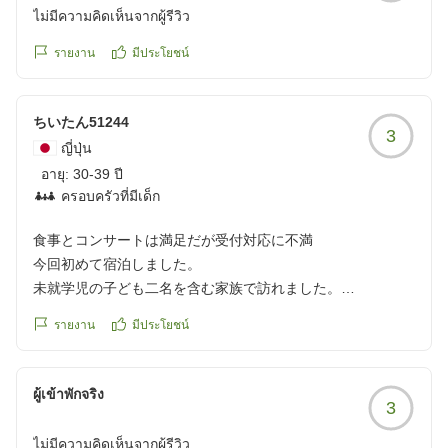
ไม่มีความคิดเห็นจากผู้รีวิว
รายงาน
มีประโยชน์
ちいたん51244
3
ญี่ปุ่น
อายุ:
30-39 ปี
ครอบครัวที่มีเด็ก
食事とコンサートは満足だが受付対応に不満
今回初めて宿泊しました。
未就学児の子ども二名を含む家族で訪れました。
รายงาน
มีประโยชน์
まず、良かった点は、外観も内観も新しさはありませんが、
その中でも清潔さはあり、過ごしやすかったです。
夜ご飯もメニュー数はとても多いという訳ではありません
ผู้เข้าพักจริง
3
が、どのメニューもおいしく、好き嫌いがそれぞれある家族
も食べれるメニューが多く、美味しくたくさん食べれて、良
ไม่มีความคิดเห็นจากผู้รีวิว