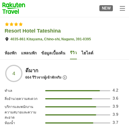
to
NEW
top
page
Resort Hotel Tateshina
4035-861 Kitayama, Chino-shi, Nagano, 391-0395
รีวิว
ห้องพัก
แพลนพัก
ข้อมูลเบื้องต้น
ไฮไลต์
ดีมาก
4
664
รีวิวจากผู้เข้าพักจริง
4.2
ทำเล
3.6
สิ่งอำนวยความสะดวก
3.9
บริการและพนักงาน
ความสบายและความ
3.9
สะอาด
3.7
ห้องน้ำ