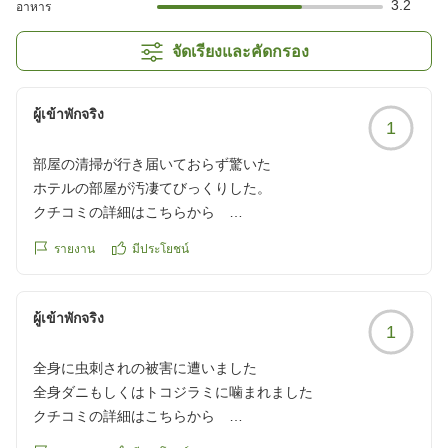
3.2
อาหาร
จัดเรียงและคัดกรอง
ผู้เข้าพักจริง
1
部屋の清掃が行き届いておらず驚いた
ホテルの部屋が汚凄てびっくりした。
クチコミの詳細はこちらから
https://review.travel.rakuten.co.jp/hotel/voice/75298?
รายงาน
มีประโยชน์
reviewId=33123478217939
ผู้เข้าพักจริง
1
全身に虫刺されの被害に遭いました
全身ダニもしくはトコジラミに噛まれました
クチコミの詳細はこちらから
https://review.travel.rakuten.co.jp/hotel/voice/75298?