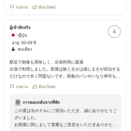
รายงาน
มีประโยชน์
ผู้เข้าพักจริง
4
ญี่ปุ่น
อายุ:
50-59 ปี
คนเดียว
駅近で朝食も美味しく、出張利用に最適
出張で利用しました。部屋は狭く古さは感じますが宿泊する
だけなので全く問題ないです。朝食のパンやいなり寿司もお
いしかったです。長野駅や飲食店も近く場所も良かったで
รายงาน
มีประโยชน์
す。
クチコミの詳細はこちらから
การตอบกลับจากที่พัก
https://review.travel.rakuten.co.jp/hotel/voice/75298?
この度は当ホテルにご宿泊いただき、誠にありがとうご
reviewId=33123477993741
ざいました。
お部屋に関しまして貴重なご意見をいただきありがとう