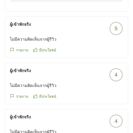
ございます。
建物の古さなどでご不便をおかけした点もあったかと思
いますが、
宿泊には問題なくご朝食も満足いただけようで大変安心
ผู้เข้าพักจริง
5
いたしました。
今後もお客様に快適にお過ごしいただけるようサービス
ไม่มีความคิดเห็นจากผู้รีวิว
の向上に努めてまいります。
また長野へお越しの際は、ぜひ当ホテルをご利用くださ
รายงาน
มีประโยชน์
いませ。
またのお越しをスタッフ一同、心よりお待ちいたしてお
ผู้เข้าพักจริง
ります。
4
ไม่มีความคิดเห็นจากผู้รีวิว
รายงาน
มีประโยชน์
ผู้เข้าพักจริง
4
ไม่มีความคิดเห็นจากผู้รีวิว