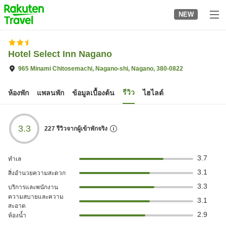
to
NEW
top
page
Hotel Select Inn Nagano
965 Minami Chitosemachi, Nagano-shi, Nagano, 380-0822
รีวิว
ห้องพัก
แพลนพัก
ข้อมูลเบื้องต้น
ไฮไลต์
3.3
227
รีวิวจากผู้เข้าพักจริง
3.7
ทำเล
3.1
สิ่งอำนวยความสะดวก
3.3
บริการและพนักงาน
ความสบายและความ
3.1
สะอาด
2.9
ห้องน้ำ