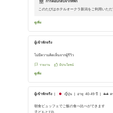
การตอบกลับจากที่พัก
reviewId=33123478514969
このたびはホテルオークラ新潟をご利用いただ
ご滞在に満足いただけましたこと、大変嬉しく
これからも皆様に快適にお過ごしいただけるよ
ดูเพิ่ม
次回またのご来館を心よりお待ち申し上げてお
ผู้เข้าพักจริง
ไม่มีความคิดเห็นจากผู้รีวิว
รายงาน
มีประโยชน์
ดูเพิ่ม
ผู้เข้าพักจริง
|
ญี่ปุ่น
|
อายุ:
40-49 ปี
|
คร
朝食ビュッフェでご飯の食べ比べができます
子どもと1泊。