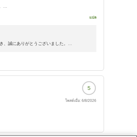
。
くり休めました。
แปล
沼産のこしひかりの美味
、髪がサラサラになり、
過ごせました。
き、誠にありがとうございました。
思っております。
?
う努めてまいります。
ります。
5
โพสต์เมื่อ:
6/8/2026