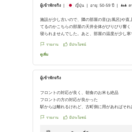
ผู้เข้าพักจริง
|
ญี่ปุ่น
|
อายุ:
50-59 ปี
|
คร
施設が少し古いので、隣の部屋の音(お風呂)や直
てるのかこちらの部屋の天井全体がびりびり響く
寝られませんでした。あと、部屋の温度が少し寒
朝食は新潟が感じられる品揃えで多くが小鉢に入
รายงาน
มีประโยชน์
かでとても美味しかったです。
クチコミの詳細はこちらから
ดูเพิ่ม
https://review.travel.rakuten.co.jp/hotel/voice/965
reviewId=33123478573869
ผู้เข้าพักจริง
フロントの対応が良く、朝食のお米も絶品
フロントの方の対応が良かった
駅からは離れるけれど、古町側に用があればそれ
朝食はお米の食べ比べなど、さすがの質でした
รายงาน
มีประโยชน์
クチコミの詳細はこちらから
https://review.travel.rakuten.co.jp/hotel/voice/965