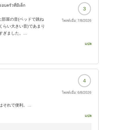
อบครัวที่มีเด็ก
3
上部屋の音(ベッドで跳ね
โพสต์เมื่อ:
7/8/2026
くらい大きい音)であまり
すぎました。
っており、見た目も華や
แปล
?
4
โพสต์เมื่อ:
6/8/2026
はそれで便利。
แปล
?