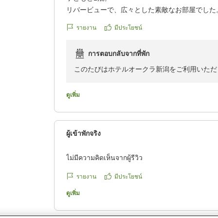
リバービューで、広々とした素敵なお部屋でした
大きな道路沿いですが、ホテル内は静かで、ゆっ
รายงาน
มีประโยชน์
朝食ビュッフェで、ご飯の食べ比べができて、魚
しさに感動しました。
การตอบกลับจากที่พัก
想定外に、アメニティのシャンプーが香りがよく
タオルもふわふわで、お風呂上がりが気持ちよく
このたびはホテルオークラ新潟をご利用いただ
クチコミの詳細はこちらから
ご滞在に満足いただけましたこと、大変嬉しく
https://review.travel.rakuten.co.jp/hotel/voice/965
これからも皆様に快適にお過ごしいただけるよ
ดูเพิ่ม
reviewId=33123478495203
次回またのご来館を心よりお待ち申し上げてお
ผู้เข้าพักจริง
ไม่มีความคิดเห็นจากผู้รีวิว
รายงาน
มีประโยชน์
ดูเพิ่ม