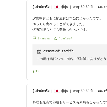
刺身、極上でした。豊後牛のステーキ、柔らかく
当日は当館グループでもあり「ラクテンチ」で
ผู้เข้าพักจริง
|
ญี่ปุ่น
|
อายุ:
30-39 ปี
|
คร
が絶品。
夜間開園の時期でもありましたので
お出汁がとてもおいしくて、汁物はおかわりがほ
良き思い出のお手伝いが出来ましたでしょうか
夕食朝食ともに部屋食は本当によかったです。
たです。
キラキラのお子様の笑顔が私共にとりましても
ゆっくり食べることができました。
子供の食事も、どれも手が込んでいておいしかっ
懐石料理もとても美味しかったです。
飲みたかったお酒が冷えていないとのことで、別
当館の
お子様懐石も充分すぎるほどで喜んで食べていま
が、今度行ったときは飲んでみたい、また次の楽
お料理に対しましても、沢山のお褒めのお言葉
1
รายงาน
มีประโยชน์
ほかのお部屋の音も気にならないし、接触もほと
でした。本当にありがとうございました
貸切の家族風呂もとてもよかったのですが藻？コ
別府湾、別府の街、山から聞こえる虫の声、今度
このお言葉を励みに更にサービス向上に努めて
การตอบกลับจากที่พัก
ました。
りたいと思います。
お風呂の中は滑りやすくなってるので注意が必要
この度は当館へのご指名ご宿泊誠にありがとう
あと、露天風呂にあった米ぬか塩のスクラブ石鹸
次回「お帰りなさいませ」と言える日を心待ち
金の湯はとても綺麗でした。
とお部屋のシャワー等ご不便をお掛けしまして
ごわごわしていた肌が、つるつるになりました。
可愛らしい天使さんのご成長が健やかで 笑顔
この場を借りまして 改めて御詫び申し上げま
ดูเพิ่ม
げております
お部屋のお風呂も入りましたがシャワーが温度調
このような時期でもあり 残暑もまだ厳しくな
た。
そのような中お優しいお言葉を頂戴し感謝いた
自愛くださいますよう心より願っております
ご指摘の御座いました点を心に置き留め
ご一緒出来ましたご縁に深く感謝申し上げます
ผู้เข้าพักจริง
|
ญี่ปุ่น
|
อายุ:
50-59 ปี
|
เพ
改善して参ります
又ご家族皆様のお顔を拝見できますこと
お忙しい中での
料理も最高で部屋もサービスも素晴らしかったで
是非「お帰りなさいませ」とお伝えできますよ
この度のご投稿誠にありがとうございました