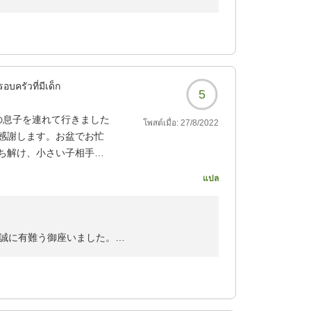
上げます
ービス向上に努めて参りたいと思います
ざいました。
อบครัวที่มีเด็ก
5
の息子を連れて行きました
โพสต์เมื่อ:
27/8/2022
感謝します。お盆でお忙
ます
ち解け、小さい子相手に
ざいました。
แปล
足。コロナのせいで3年以
身ともに癒すことができ
せず4歳児連れにはとても
く夜間営業の時間に行け
誠に有難う御座いました。
対に遊んで頂きました＾＾/
美味。
いです
が出ることが多いのです
満足感でした。タコのお
せんでした。次回は必ず！！