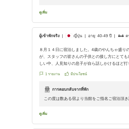
又お優しいお褒めのお言葉数々重ねて御礼申し
当館貸切にてお楽しみいただけたご様子に
ดูเพิ่ม
スタッフ共々嬉しいお言葉でございます
頂戴致しました お言葉を胸に留め置き更にサ
この度はお忙しい中のご投稿誠にありがとうご
ผู้เข้าพักจริง
|
ญี่ปุ่น
|
อายุ:
40-49 ปี
|
คร
朝夕の寒暖差もある時期となりましたので
ご家族皆様御身ご自愛くださいますよう
８月１４日に宿泊しました。4歳のやんちゃ盛り
お祈り申し上げます
が、スタッフの皆さんの子供との接し方にとても
この度ご一緒できました ご縁に感謝申し上げ
しい中、人見知りの息子が自ら話しかけるほど打
べっぷ昭和園
とても上手にお相手していただいてありがとうご
1
รายงาน
มีประโยชน์
おかげさまで、お風呂、お食事、お部屋すべて満
上ぶりの県外への旅行でしたが、日常の疲れを心
การตอบกลับจากที่พัก
ました。ラクテンチの隣なので、移動時間を気に
便利で、無料チケットもいただけて、昼間ではな
この度は数ある宿より当館をご指名ご宿泊頂き
たし花火まで楽しめました。
可愛らしい天使さんには、私共も癒しを頂き反
食事も目で楽しめ、味はもちろん言うまでもなく
又遊んでくださいませとお伝えいただければ幸
ดูเพิ่ม
別府の旅館に泊まると、たいてい関アジや関サバ
が、今回はなかったですが、気にならないほどの
又ご要望のお酒が出せずに本当に申し訳ありま