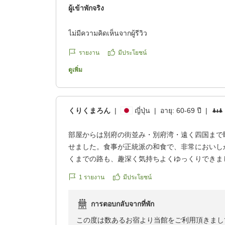
ผู้เข้าพักจริง
ไม่มีความคิดเห็นจากผู้รีวิว
รายงาน
มีประโยชน์
ดูเพิ่ม
くりくまろん
|
ญี่ปุ่น
|
อายุ:
60-69 ปี
|
部屋からは別府の街並み・別府湾・遠く四国まで
せました。食事が正統派の和食で、非常においし
くまでの路も、趣深く気持ちよくゆっくりできま
1
รายงาน
มีประโยชน์
การตอบกลับจากที่พัก
この度は数あるお宿より当館をご利用頂きまし