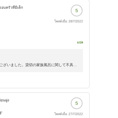
てお塩でいただきました
お楽しみいただいた様子で嬉しく感じ
อบครัวที่มีเด็ก
5
しくなるほどおいしかっ
？
โพสต์เมื่อ:
28/7/2022
良き時間となりました
たです。
のものを注文しました
した。
しみにとっておきます。
頂き板場スタッフ一同本当に慶びを感じる時間
แปล
んどなし。窓から見える
ケ？がたくさん浮いてい
は季節を変えてまた泊ま
行く所存です
です。
ございました。貸切の家族風呂に関して不具合
がとてもよく、マスクで
にし
 誠に申し訳ありませんでした
温泉効果もありますが、
沢山であるように別府の地よりお祈りもうしあ
す
節できず使えませんでし
るころですので ご家族皆様のご多幸と御身ご
します
ื่อนฝูง
5
す
โพสต์เมื่อ:
27/7/2022
う