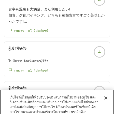
食事も温泉も大満足、また利用したい!
朝食、夕食バイキング、どちらも種類豊富ですごく美味しか
ったです!
アミューズメント施設もあり温泉も素敵でしたが遊びもでき
รายงาน
มีประโยชน์
ホテル内での満足度がすごく高く、違う旅先でも大江戸温泉
物語を利用したいと思いました!
クチコミの詳細はこちらから
ผู้เข้าพักจริง
4
https://review.travel.rakuten.co.jp/hotel/voice/158807?
reviewId=33123478227007
ไม่มีความคิดเห็นจากผู้รีวิว
รายงาน
มีประโยชน์
ผู้เข้าพักจริง
4
เว็บไซต์นี้ใช้คุกกี้เพื่อปรับปรุงประสบการณ์ใช้งานของผู้ใช้ และ
ไม่มีความคิดเห็นจากผู้รีวิว
วิเคราะห์ประสิทธิภาพและปริมาณการใช้งานบนเว็บไซต์ของเรา
เรายังแบ่งปันข้อมูลการใช้งานไซต์กับพาร์ทเนอร์โซเชียลมีเดีย
รายงาน
มีประโยชน์
การโฆษณาและพาร์ทเนอร์การวิเคราะห์ของเราอีกด้วย