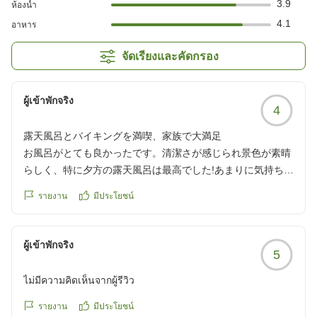
3.9
ห้องน้ำ
4.1
อาหาร
จัดเรียงและคัดกรอง
ผู้เข้าพักจริง
4
露天風呂とバイキングを満喫、家族で大満足
お風呂がとても良かったです。清潔さが感じられ景色が素晴
らしく、特に夕方の露天風呂は最高でした!あまりに気持ちよ
く一泊で4回も入りました!子供達も凄く喜んでいました。
รายงาน
มีประโยชน์
朝、夕のバイキングも種類が多く家族で楽しめました。デザ
ートの種類が少ないかな...。
ผู้เข้าพักจริง
5
しかしこの値段か考えると大満足です
ありがとうございました!
ไม่มีความคิดเห็นจากผู้รีวิว
クチコミの詳細はこちらから
https://review.travel.rakuten.co.jp/hotel/voice/158807?
รายงาน
มีประโยชน์