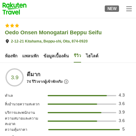
to
NEW
top
page
Oedo Onsen Monogatari Beppu Seifu
2-12-21 Kitahama, Beppu-shi, Oita, 874-0920
รีวิว
ห้องพัก
แพลนพัก
ข้อมูลเบื้องต้น
ไฮไลต์
ดีมาก
3.9
74
รีวิวจากผู้เข้าพักจริง
4.3
ทำเล
3.6
สิ่งอำนวยความสะดวก
3.9
บริการและพนักงาน
ความสบายและความ
3.6
สะอาด
5
ความคุ้มราคา