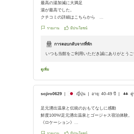
最高の湯加減に大満足
チェックアウト時にフロントにいらした方に報告
湯が最高でした。
初夏ですし、川もすぐ横なのと、大きな木などが
クチコミの詳細はこちらから
は致し方ないとは思いますが、さすがにお部屋に
https://review.travel.rakuten.co.jp/hotel/voice/19
ると ウッ、となるので
รายงาน
มีประโยชน์
reviewId=33123477425931
何か対策をして頂けたらいいのかなと思います。
การตอบกลับจากที่พัก
それ以外はお部屋も綺麗ですし、お料理も美味し
いつも当館をご利用いただき誠にありがとうご
5月中頃に宿泊しましたが外からカジカガエルの
また口コミへのご投稿重ねて御礼申し上げます
雪深い季節に来ても風情があるだろうなぁと思っ
てからまた泊まりに来ます!
ดูเพิ่ม
ご投稿いただきましたように、当館の温泉は湯
クチコミの詳細はこちらから
水や加温を行わず常に鮮度の高い温泉が湯船を
https://review.travel.rakuten.co.jp/hotel/voice/19
けます。
reviewId=33123478106239
sojiro0629
|
ญี่ปุ่น
|
อายุ:
40-49 ปี
|
คู
この貴重な温泉の良さを守りながら、より快適
足元湧出温泉と伝統のおもてなしに感動
今後も引き続き当館をご利用いただけましたら
鮮度100%!足元湧出温泉とゴージャス宿泊体験。
《ロケーション》
次回のご来荘を心よりお待ちしております。
岡山県奥地で温泉以外のアクティビティやスポッ
รายงาน
มีประโยชน์