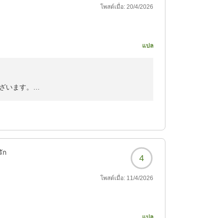
しました。
โพสต์เมื่อ:
20/4/2026
あるので虫さんがいるの
列をなして入って来られ
734?
แปล
かったです
ざいます。
心地よい鳴き声が
。
たので、美作三湯制覇し
船の足元から直接お湯が湧き出る足元湧出、加
満たし自然本来の恵みをそのままご体感いただ
734?
่รัก
4
にお過ごしいただけるよう努めてまいります。
โพสต์เมื่อ:
11/4/2026
幸いでございます。
トなどはストイックにな
แปล