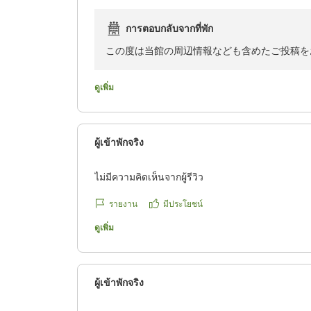
2ヶ所とも堪能できました!
温泉には詳しくないですが、サラッ+トロッとし
การตอบกลับจากที่พัก
でした
この度は当館の周辺情報なども含めたご投稿を
予約等無しで、空いてたら入れます
また、客室内に虫が侵入しご不快な思いをされ
・夜10時〜11時ぐらいの間に、家族と一緒に貸
ดูเพิ่ม
ックアウトの際にお伝えいただいてからすぐに
他の宿泊客の方はもう皆さん寝てらっしゃったの
ります。要件を穏やかにお伝えいただき、改善
もおられず、
礼申し上げます。
そして離れの客室からお風呂まで移動する時に、
ผู้เข้าพักจริง
付いていません笑
ご記載いただいたように、季節が変わるとまた
なのでめちゃくちゃ怖かったです笑
ไม่มีความคิดเห็นจากผู้รีวิว
定の夕食コースや旬の食材もございます。美作
お一人で夜にお風呂入られる方はご注意を
だければ幸いです。
รายงาน
มีประโยชน์
・離れのお部屋に宿泊しましたが、
ดูเพิ่ม
ぽんずくん様の次回ご来荘をスタッフ一同心よ
夜はどこからか入った蛾の小さいのとかが寝室の
す。
翌日、朝食を頂いて部屋に帰ってきたら畳の上に何
ผู้เข้าพักจริง
気持ちが悪かったので、ティッシュで一匹一匹潰
のほうからズンズンと...