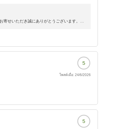
たお湯で、とっても良い湯
お寄せいただき誠にありがとうございます。
たとのことで申し訳ございませんでした。チェ
切風呂に入りましたが
専門業者と連携し対策を取らせていただいてお
かお風呂周りにはどなた
に繋がる貴重なご意見を頂戴したこと重ねてお
フロント含めほぼ電気が
5
違った景色をお楽しみいただけますし、期間限
โพสต์เมื่อ:
24/6/2026
三湯を制覇した後にぜひまた当館にお越しいた
りお待ちしております。
常夜灯に集まってきま
故か大量のアリが...。
しましたよく見ると広縁
5