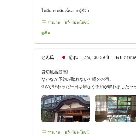
ไม่มีความคิดเห็นจากผู้รีวิว
รายงาน
มีประโยชน์
ดูเพิ่ม
とん氏
|
ญี่ปุ่น
|
อายุ:
30-39 ปี
|
ครอบครั
貸切風呂最高!
なかなか予約が取れないと噂のお宿。
GWが終わった平日は難なく予約が取れましたラ
到着後、宿の前に車を停めると、従業員の方が出
してくださいます。
・がやがやとした温泉街ではなく、宿の周りはコ
静かなのが好きな方には良いと思います
・貸切風呂が2ヶ所あり、チェックイン後と夜に
รายงาน
มีประโยชน์