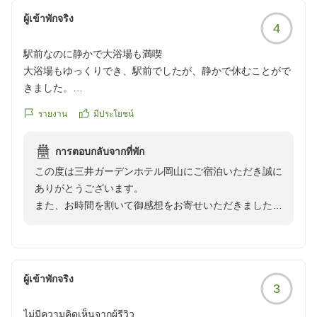
ผู้เข้าพักจริง
4
駅前なのに静かで大浴場も満喫
大浴場もゆっくりでき、駅前でしたが、静かで休むことがで
きました。
クチコミの詳細はこちらから
รายงาน
มีประโยชน์
https://review.travel.rakuten.co.jp/hotel/voice/4926?
reviewId=33123476778452
การตอบกลับจากที่พัก
この度は三井ガーデンホテル岡山にご宿泊いただき誠に
ありがとうございます。
また、お時間を割いて御感想をお寄せいただきましたこ
と重ねて御礼申し上げます。
ご滞在についておおむね快適にお過ごしいただけたご様
子で大変嬉しく存じます。
ご来館くださる皆様にご満足いただき、再び訪れたいと
ผู้เข้าพักจริง
3
感じていただける場所でいられますよう、これからもス
タッフ一同努めて参ります。 次回も岡山でのご予定の
ไม่มีความคิดเห็นจากผู้รีวิว