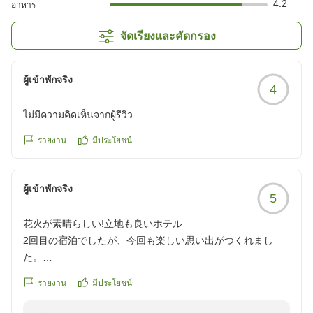
4.2
อาหาร
จัดเรียงและคัดกรอง
ผู้เข้าพักจริง
4
ไม่มีความคิดเห็นจากผู้รีวิว
รายงาน
มีประโยชน์
ผู้เข้าพักจริง
5
花火が素晴らしい!立地も良いホテル
2回目の宿泊でしたが、今回も楽しい思い出がつくれまし
た。
部屋からの花火素晴らしく、朝食などもとても美味しかった
รายงาน
มีประโยชน์
です。
立地も良くまた機会があったら是非宿泊したいです。