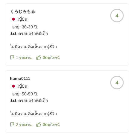
当ホテルでのご滞在にご満足いただけたご様子を伺え、
してくれて、これがまた、美味しいです。
大変嬉しく存じます。
他の料理も美味しいですよ。
くろじろもる
4
こちらのホテルのプールも「ヒルトン」側のプールもどちら
ญี่ปุ่น
大きく開放的な窓から美しい北谷の海が目の前に広が
も素敵で北谷の街中でリゾート気分でのんびり過ごせまし
อายุ:
30-39 ปี
る、レストラン「マティーラ」では、沖縄地元食材とヘ
た。
ครอบครัวที่มีเด็ก
ルシーをテーマに60種類以上のお料理をビュッフェス
タイルでご用意しております。
ไม่มีความคิดเห็นจากผู้รีวิว
1
รายงาน
มีประโยชน์
これからも豊かなホテルライフのお手伝いをさせていた
だきたく、お客様のお帰りを心よりお待ち申し上げてお
ります。
hamu0111
4
ญี่ปุ่น
อายุ:
50-59 ปี
ครอบครัวที่มีเด็ก
ไม่มีความคิดเห็นจากผู้รีวิว
2
รายงาน
มีประโยชน์