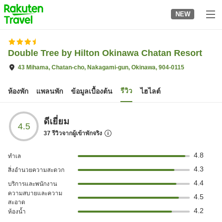
to
NEW
top
page
Double Tree by Hilton Okinawa Chatan Resort
43 Mihama, Chatan-cho, Nakagami-gun, Okinawa, 904-0115
รีวิว
ห้องพัก
แพลนพัก
ข้อมูลเบื้องต้น
ไฮไลต์
ดีเยี่ยม
4.5
37
รีวิวจากผู้เข้าพักจริง
4.8
ทำเล
4.3
สิ่งอำนวยความสะดวก
4.4
บริการและพนักงาน
ความสบายและความ
4.5
สะอาด
4.2
ห้องน้ำ