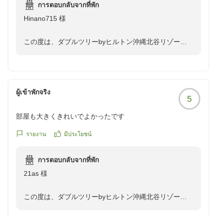
การตอบกลับจากที่พัก
クチコミの詳細はこちらから
Hinano715 様
https://review.travel.rakuten.co.jp/hotel/voice/167040?
reviewId=33123476618637
この度は、ダブルツリーbyヒルトン沖縄北谷リゾート
にご宿泊いただきまして、誠にありがとうございます。
お部屋からの花火をお楽しみいただけたとのこと、大変
嬉しく思います。
ผู้เข้าพักจริง
5
朝食も美味しかったとのお言葉、スタッフ一同励みにな
ります。
部屋も大きくきれいでよかったです
立地の良さもご評価いただき、ありがとうございます。
รายงาน
มีประโยชน์
またの機会がございましたら、ぜひお越しくださいま
การตอบกลับจากที่พัก
せ。
21as 様
この度は、ダブルツリーbyヒルトン沖縄北谷リゾート
にご宿泊いただきまして、誠にありがとうございます。