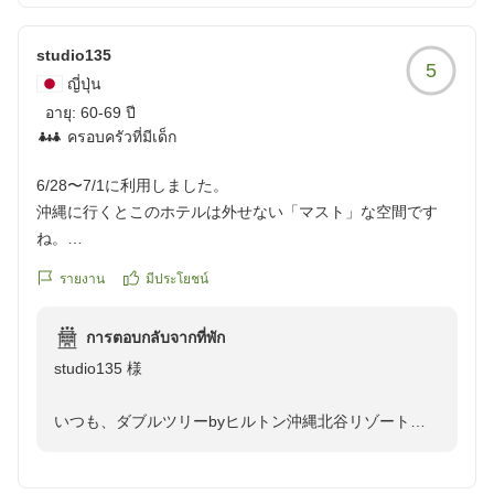
北谷の美しい西海岸に臨む絶景のロケーションから、水
平線の向こうに沈む夕陽を見ながら特製カクテルを楽し
studio135
5
むことができるコンテンポラリーな雰囲気のルーフトッ
ญี่ปุ่น
プバー。
อายุ:
60-69 ปี
今後の状況を鑑み、改めてご案内できるよう努めてまい
ครอบครัวที่มีเด็ก
りますので、
ご理解とご期待賜りますようお願い申し上げます。
6/28〜7/1に利用しました。
沖縄に行くとこのホテルは外せない「マスト」な空間です
ね。
立地は「ヒルトン」より海側に有り、窓を開けると海沿いの
รายงาน
มีประโยชน์
遊歩道を歩く人の声が聞こえるほどの近さで
そこから見える風景や遠くの「宜野湾」、「那覇」の夜景も
การตอบกลับจากที่พัก
とても素敵です。
studio135 様
又、アメリカンビレッジの脇なので喧騒から少し離れている
ので「うるさくなく、でも寂しくなく」と絶妙な場所です。
いつも、ダブルツリーbyヒルトン沖縄北谷リゾートに
部屋はそれほど広くは無いですが必要なだけのスペースが有
ご宿泊いただきまして、誠にありがとうございます。
り、窮屈さは全然有りません。
食事は「朝」のみの利用ですが「オムレツ」を目の前で調理