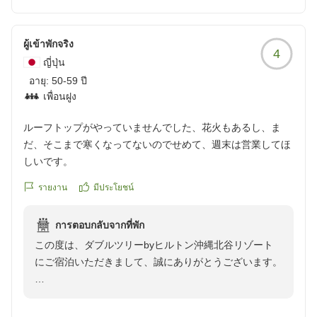
お部屋の広さや清潔さにご満足いただけたとのこと、大
変嬉しく思います。
ผู้เข้าพักจริง
4
お客様に快適にお過ごしいただけるよう、今後も努めて
ญี่ปุ่น
まいります。
อายุ:
50-59 ปี
เพื่อนฝูง
またのご利用を心よりお待ちしております。
ルーフトップがやっていませんでした、花火もあるし、ま
だ、そこまで寒くなってないのでせめて、週末は営業してほ
しいです。
รายงาน
มีประโยชน์
การตอบกลับจากที่พัก
この度は、ダブルツリーbyヒルトン沖縄北谷リゾート
にご宿泊いただきまして、誠にありがとうございます。
ルーフトップバーの営業再開につきましては、誠に申し
訳ございませんでした。